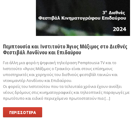
Πεμπτουσία και Ινστιτούτο Άγιος Μάξιμος στο Διεθνές
Φεστιβάλ Λονδίνου και Επιδαύρου
Για άλλη μια φορά η ψηφιακή τηλεόραση Pemptousia TV και το
Ινστιτούτο «Άγιος Μάξιμος ο Γραικός» είναι στους επίσημους
υποστηρικτές και χορηγούς του διεθνούς φεστιβάλ ταινιών και
ντοκιμαντέρ Λονδίνου και Επιδαύρου.
Οι φορείς του Ινστιτούτου που τα τελευταία χρόνια έχουν ανοίξει
νέους δρόμους στις κινηματογραφικές και τηλεοπτικές παραγωγές με
πρωτότυπο και ειδικό περιεχόμενο πρωτοστατούν πια […]
ΠΕΡΙΣΣΟΤΕΡΑ