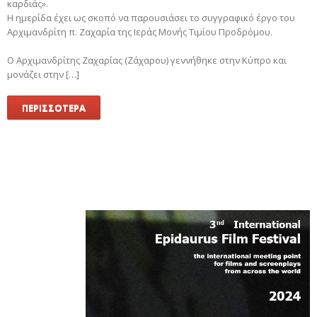
καρδιάς».
Η ημερίδα έχει ως σκοπό να παρουσιάσει το συγγραφικό έργο του
Αρχιμανδρίτη π. Ζαχαρία της Ιεράς Μονής Τιμίου Προδρόμου.
Ο Αρχιμανδρίτης Ζαχαρίας (Ζάχαρου) γεννήθηκε στην Κύπρο και
μονάζει στην […]
ΠΕΡΙΣΣΟΤΕΡΑ