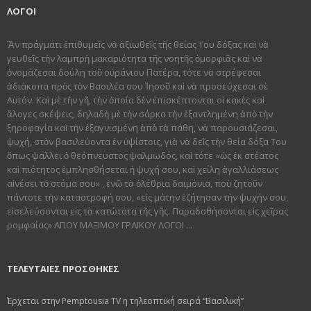
ΛΟΓΟΙ
Ἂν πράγματι ἐπιθυμεῖς νὰ ἀξιωθεῖς τῆς θείας Του δόξας καὶ νὰ
γευθεῖς τὴν λαμπρὴ μακαριότητα τῆς νοητῆς ὀμορφιᾶς καὶ νὰ
ὀνομάζεσαι δούλη τοῦ οὐράνιου Πατέρα, τότε νὰ στρέφεσαι
ἀδιάκοπα πρὸς τὸν Βασιλέα σου Ἰησοῦ καὶ νὰ προσεύχεσαι σὲ
Αὐτόν. Καὶ μὲ τὴν γῆ, τὴν ὁποία δὲν ἐπισκέπτονται οἱ κακὲς καὶ
ἄλογες σκέψεις, δηλαδὴ μὲ τὴν σάρκα τὴν ἐξαντλημένη ἀπὸ τὴν
ξηροφαγία καὶ τὴν ἐξαγνισμένη ἀπὸ τὰ πάθη, νὰ παρουσιάζεσαι,
ψυχή, στὸν βασιλεύοντα ἐν ὑψίστοις, γιὰ νὰ δεῖς τὴν θεία δόξα Του
ὅπως ψάλλει ὁ θεόπνευστος ψαλμωδός, καὶ τότε «ὡς ἐκ στέατος
καὶ πιότητος ἐμπλησθήσεται ἡ ψυχή σου, καὶ χείλη ἀγαλλιάσεως
αἰνέσει τὸ στόμα σου» , ἐνῶ τὰ ὀλέθρια δαιμόνια, ποὺ ζητοῦν
πάντοτε τὴν καταστροφή σου, «εἰς μάτην ἐζήτησαν τὴν ψυχήν σου,
εἰσελεύσονται εἰς τὰ κατώτατα τῆς γῆς. Παραδοθήσον­ται εἰς χεῖρας
ρομφαίας» ΑΓΙΟΥ ΜΑΞΙΜΟΥ ΓΡΑΙΚΟΥ ΛΟΓΟΙ ...
ΤΕΛΕΥΤΑΙΕΣ ΠΡΟΣΘΗΚΕΣ
Έρχεται στην Pemptousia TV η τηλεοπτική σειρά “Βασιλική”