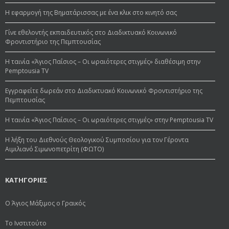
Η εφαρμογή της Βηματάρισσας με ένα κλικ στο κινητό σας
Γίνε εθελοντής εκπαιδευτικός στο Διαδικτυακό Κοινωνικό
Φροντιστήριο της Πεμπτουσίας
Η ταινία «Άγιος Παΐσιος – Οι ωραιότερες στιγμές» διαθέσιμη στην
Pemptousia TV
Εγγραφείτε δωρεάν στο Διαδικτυακό Κοινωνικό Φροντιστήριο της
Πεμπτουσίας
Η ταινία «Άγιος Παΐσιος – Οι ωραιότερες στιγμές» στην Pemptousia TV
Η λήξη του Διεθνούς Θεολογικού Συμποσίου για τον Γέροντα
Αιμιλιανό Σιμωνοπετρίτη (ΦΩΤΟ)
ΚΑΤΗΓΟΡΙΕΣ
Ο Άγιος Μάξιμος ο Γραικός
Το Ινστιτούτο