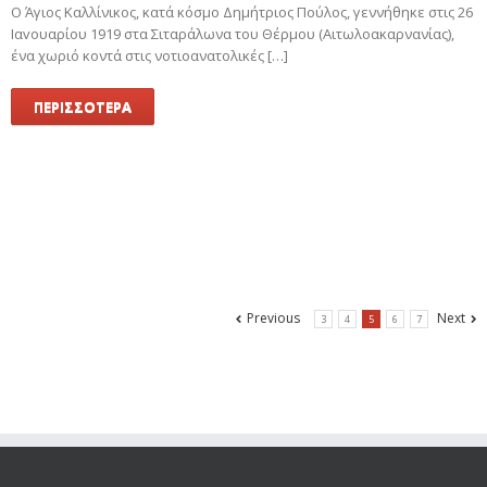
Ο Άγιος Καλλίνικος, κατά κόσμο Δημήτριος Πούλος, γεννήθηκε στις 26
Ιαvoυαρίου 1919 στα Σιταράλωνα του Θέρμου (Αιτωλοακαρνανίας),
ένα χωριό κοντά στις νοτιοανατολικές […]
ΠΕΡΙΣΣΟΤΕΡΑ
Previous
Next
3
4
5
6
7