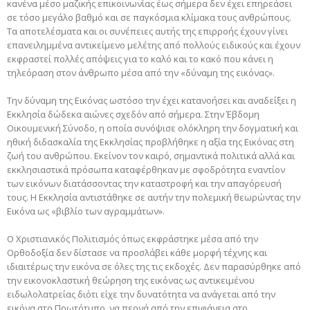
κανένα μέσο μαζικής επικοινωνίας έως σήμερα δεν έχει επηρεάσει
σε τόσο μεγάλο βαθμό και σε παγκόσμια κλίμακα τους ανθρώπους.
Τα αποτελέσματα και οι συνέπειες αυτής της επιρροής έχουν γίνει
επανειλημμένα αντικείμενο μελέτης από πολλούς ειδικούς και έχουν
εκφραστεί πολλές απόψεις για το καλό και το κακό που κάνει η
τηλεόραση στον άνθρωπο μέσα από την «δύναμη της εικόνας».
Την δύναμη της Εικόνας ωστόσο την έχει κατανοήσει και αναδείξει η
Εκκλησία δώδεκα αιώνες σχεδόν από σήμερα. Στην Έβδομη
Οικουμενική Σύνοδο, η οποία συνόψισε ολόκληρη την δογματική και
ηθική διδασκαλία της Εκκλησίας προβλήθηκε η αξία της Εικόνας στη
ζωή του ανθρώπου. Εκείνον τον καιρό, σημαντικά πολιτικά αλλά και
εκκλησιαστικά πρόσωπα καταφέρθηκαν με σφοδρότητα εναντίον
των εικόνων διατάσσοντας την καταστροφή και την απαγόρευσή
τους. Η Εκκλησία αντιστάθηκε σε αυτήν την πολεμική θεωρώντας την
Εικόνα ως «βιβλίο των αγραμμάτων».
Ο Χριστιανικός Πολιτισμός όπως εκφράστηκε μέσα από την
Ορθοδοξία δεν δίστασε να προσλάβει κάθε μορφή τέχνης και
ιδιαιτέρως την εικόνα σε όλες της τις εκδοχές. Δεν παρασύρθηκε από
την εικονοκλαστική θεώρηση της εικόνας ως αντικειμένου
ειδωλολατρείας διότι είχε την δυνατότητα να ανάγεται από την
εικόνα στο Πρωτότυπο, να περνά από την επιφάνεια στο