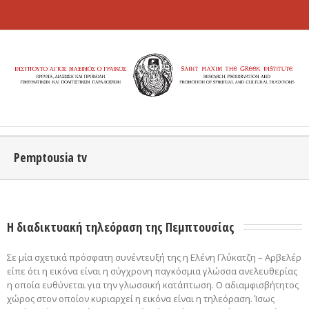
Pemptousia tv
Η διαδικτυακή τηλεόραση της Πεμπτουσίας 
Σε μία σχετικά πρόσφατη συνέντευξή της η Ελένη Γλύκατζη – Αρβελέρ
είπε ότι η εικόνα είναι η σύγχρονη παγκόσμια γλώσσα ανελευθερίας
η οποία ευθύνεται για την γλωσσική κατάπτωση. Ο αδιαμφισβήτητος
χώρος στον οποίον κυριαρχεί η εικόνα είναι η τηλεόραση. Ίσως