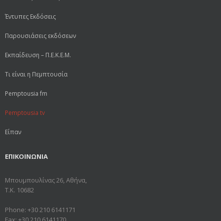
Έντυπες Εκδόσεις
Παρουσιάσεις εκδόσεων
Εκπαίδευση – Π.Ε.Κ.Ε.Μ.
Τι είναι η Πεμπτουσία
Pemptousia fm
Pemptousia tv
Είπαν
ΕΠΙΚΟΙΝΩΝΙΑ
Μπουμπουλίνας 26, Αθήνα,
Τ.Κ. 10682
Phone: +30 210 6141171
Fax: +30 210 6141170