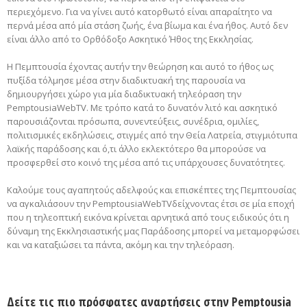
περιεχόμενο. Για να γίνει αυτό κατορθωτό είναι απαραίτητο να
περνά μέσα από μία στάση ζωής, ένα βίωμα και ένα ήθος. Αυτό δεν
είναι άλλο από το Ορθόδοξο Ασκητικό Ήθος της Εκκλησίας.
Η Πεμπτουσία έχοντας αυτήν την θεώρηση και αυτό το ήθος ως
πυξίδα τόλμησε μέσα στην διαδικτυακή της παρουσία να
δημιουργήσει χώρο για μία διαδικτυακή τηλεόραση την
PemptousiaWebTV. Με τρόπο κατά το δυνατόν λιτό και ασκητικό
παρουσιάζονται πρόσωπα, συνεντεύξεις, συνέδρια, ομιλίες,
πολιτισμικές εκδηλώσεις, στιγμές από την Θεία Λατρεία, στιγμιότυπα
λαϊκής παράδοσης και ό,τι άλλο εκλεκτότερο θα μπορούσε να
προσφερθεί στο κοινό της μέσα από τις υπάρχουσες δυνατότητες.
Καλούμε τους αγαπητούς αδελφούς και επισκέπτες της Πεμπτουσίας
να αγκαλιάσουν την PemptousiaWebTVδείχνοντας έτσι σε μία εποχή
που η τηλεοπτική εικόνα κρίνεται αρνητικά από τους ειδικούς ότι η
δύναμη της Εκκλησιαστικής μας Παράδοσης μπορεί να μεταμορφώσει
και να καταξιώσει τα πάντα, ακόμη και την τηλεόραση.
Δείτε τις πιο πρόσφατες αναρτήσεις στην Pemptousia