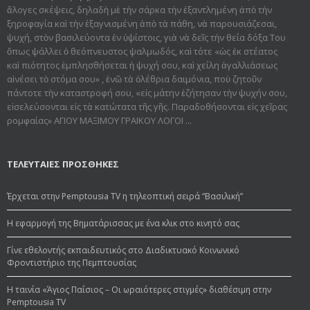
ἄλογες σκέψεις, δηλαδὴ μὲ τὴν σάρκα τὴν ἐξαντλημένη ἀπὸ τὴν
ξηροφαγία καὶ τὴν ἐξαγνισμένη ἀπὸ τὰ πάθη, νὰ παρουσιάζεσαι,
ψυχή, στὸν βασιλεύοντα ἐν ὑψίστοις, γιὰ νὰ δεῖς τὴν θεία δόξα Του
ὅπως ψάλλει ὁ θεόπνευστος ψαλμωδός, καὶ τότε «ὡς ἐκ στέατος
καὶ πιότητος ἐμπλησθήσεται ἡ ψυχή σου, καὶ χείλη ἀγαλλιάσεως
αἰνέσει τὸ στόμα σου» , ἐνῶ τὰ ὀλέθρια δαιμόνια, ποὺ ζητοῦν
πάντοτε τὴν καταστροφή σου, «εἰς μάτην ἐζήτησαν τὴν ψυχήν σου,
εἰσελεύσονται εἰς τὰ κατώτατα τῆς γῆς. Παραδοθήσον­ται εἰς χεῖρας
ρομφαίας» ΑΓΙΟΥ ΜΑΞΙΜΟΥ ΓΡΑΙΚΟΥ ΛΟΓΟΙ ...
ΤΕΛΕΥΤΑΙΕΣ ΠΡΟΣΘΗΚΕΣ
Έρχεται στην Pemptousia TV η τηλεοπτική σειρά “Βασιλική”
Η εφαρμογή της Βηματάρισσας με ένα κλικ στο κινητό σας
Γίνε εθελοντής εκπαιδευτικός στο Διαδικτυακό Κοινωνικό
Φροντιστήριο της Πεμπτουσίας
Η ταινία «Άγιος Παΐσιος – Οι ωραιότερες στιγμές» διαθέσιμη στην
Pemptousia TV