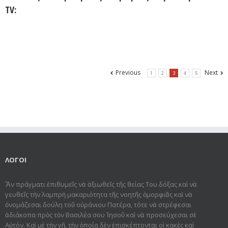
TV:
Previous
Next
1
2
3
4
5
ΛΟΓΟΙ
Ἂν πράγματι ἐπιθυμεῖς νὰ ἀξιωθεῖς τῆς θείας Του δόξας καὶ νὰ
γευθεῖς τὴν λαμπρὴ μακαριότητα τῆς νοητῆς ὀμορφιᾶς καὶ νὰ
ὀνομάζεσαι δούλη τοῦ οὐράνιου Πατέρα, τότε νὰ στρέφεσαι
ἀδιάκοπα πρὸς τὸν Βασιλέα σου Ἰησοῦ καὶ νὰ προσεύχεσαι σὲ
Αὐτόν. Καὶ μὲ τὴν γῆ, τὴν ὁποία δὲν ἐπισκέπτονται οἱ κακὲς καὶ