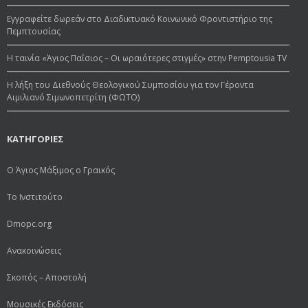
Εγγραφείτε δωρεάν στο Διαδικτυακό Κοινωνικό Φροντιστήριο της
Πεμπτουσίας
Η ταινία «Άγιος Παΐσιος – Οι ωραιότερες στιγμές» στην Pemptousia TV
Η λήξη του Διεθνούς Θεολογικού Συμποσίου για τον Γέροντα
Αιμιλιανό Σιμωνοπετρίτη (ΦΩΤΟ)
ΚΑΤΗΓΟΡΙΕΣ
Ο Άγιος Μάξιμος ο Γραικός
Το Ινστιτούτο
Dmopc.org
Ανακοινώσεις
Σκοπός – Αποστολή
Μουσικές Εκδόσεις