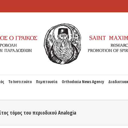
κός
Το Ινστιτούτο
Πεμπτουσία
Orthodoxia News Agency
Διαδικτυακ
ίτος τόμος του περιοδικού Analogia