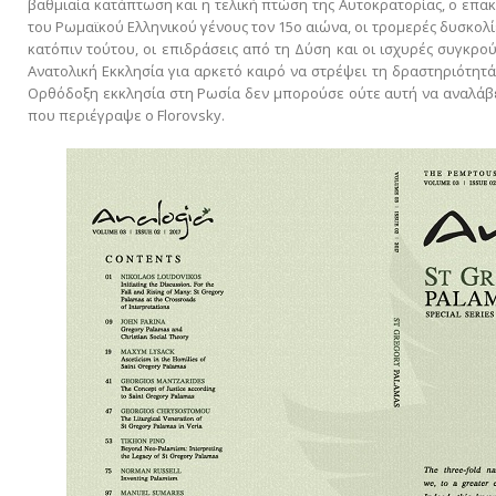
βαθμιαία κατάπτωση και η τελική πτώση της Αυτοκρατορίας, ο επ
του Ρωμαϊκού Ελληνικού γένους τον 15ο αιώνα, οι τρομερές δυσκολίε
κατόπιν τούτου, οι επιδράσεις από τη Δύση και οι ισχυρές συγκρο
Ανατολική Εκκλησία για αρκετό καιρό να στρέψει τη δραστηριότητ
Oρθόδοξη εκκλησία στη Ρωσία δεν μπορούσε ούτε αυτή να αναλάβει 
που περιέγραψε ο Florovsky.