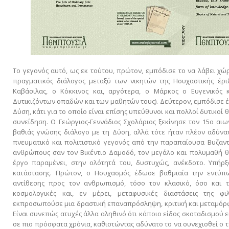
Το γεγονός αυτό, ως εκ τούτου, πρώτον, εμπόδισε το να λάβει χώ
πραγματικός διάλογος μεταξύ των νικητών της Ησυχαστικής έρ
Καβάσιλας, ο Κόκκινος και, αργότερα, ο Μάρκος ο Ευγενικός 
Δυτικιζόντων οπαδών και των μαθητών τους). Δεύτερον, εμπόδισε έ
Δύση, κάτι για το οποίο είναι επίσης υπεύθυνοι και πολλοί δυτικοί
συνείδηση. Ο Γεώργιος-Γεννάδιος Σχολάριος ξεκίνησε τον 15ο αι
βαθιάς γνώσης διάλογο με τη Δύση, αλλά τότε ήταν πλέον αδύνατ
πνευματικό και πολιτιστικό γεγονός από την παραπαίουσα Βυζαντινή 
ανθρώπους σαν τον Βικέντιο Δαμοδό, τον μεγάλο και πολυμαθή θ
έργο παραμένει, στην ολότητά του, δυστυχώς, ανέκδοτο. Υπήρ
κατάστασης. Πρώτον, ο Ησυχασμός έδωσε βαθμιαία την εντύπ
αντίθεσης προς τον ανθρωπισμό, τόσο τον κλασικό, όσο και τ
κοσμολογικές και, εν μέρει, μεταφυσικές διαστάσεις της φ
εκπροσωπούσε μια δραστική επαναπρόσληψη, κριτική και μεταμ
Είναι συνεπώς ατυχές άλλα αληθινό ότι κάποιο είδος σκοταδισμού 
σε πιο πρόσφατα χρόνια, καθιστώντας αδύνατο το να συνεχισθεί ο 