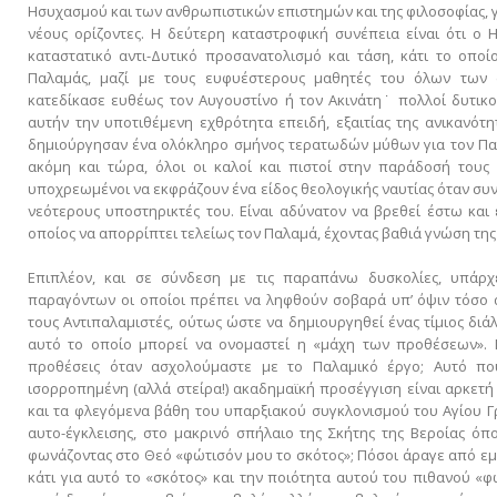
Ησυχασμού και των ανθρωπιστικών επιστημών και της φιλοσοφίας, 
νέους ορίζοντες. Η δεύτερη καταστροφική συνέπεια είναι ότι ο
καταστατικό αντι-Δυτικό προσανατολισμό και τάση, κάτι το οποί
Παλαμάς, μαζί με τους ευφυέστερους μαθητές του όλων των
κατεδίκασε ευθέως τον Αυγουστίνο ή τον Ακινάτη˙ πολλοί δυτικο
αυτήν την υποτιθέμενη εχθρότητα επειδή, εξαιτίας της ανικανότ
δημιούργησαν ένα ολόκληρο σμήνος τερατωδών μύθων για τον Παλ
ακόμη και τώρα, όλοι οι καλοί και πιστοί στην παράδοσή τους 
υποχρεωμένοι να εκφράζουν ένα είδος θεολογικής ναυτίας όταν συν
νεότερους υποστηρικτές του. Είναι αδύνατον να βρεθεί έστω και
οποίος να απορρίπτει τελείως τον Παλαμά, έχοντας βαθιά γνώση της
Επιπλέον, και σε σύνδεση με τις παραπάνω δυσκολίες, υπάρχε
παραγόντων οι οποίοι πρέπει να ληφθούν σοβαρά υπ’ όψιν τόσο 
τους Αντιπαλαμιστές, ούτως ώστε να δημιουργηθεί ένας τίμιος διά
αυτό το οποίο μπορεί να ονομαστεί η «μάχη των προθέσεων». Πο
προθέσεις όταν ασχολούμαστε με το Παλαμικό έργο; Αυτό πο
ισορροπημένη (αλλά στείρα!) ακαδημαϊκή προσέγγιση είναι αρκετ
και τα φλεγόμενα βάθη του υπαρξιακού συγκλονισμού του Αγίου Γ
αυτο-έγκλεισης, στο μακρινό σπήλαιο της Σκήτης της Βεροίας όπ
φωνάζοντας στο Θεό «φώτισόν μου το σκότος»; Πόσοι άραγε από ε
κάτι για αυτό το «σκότος» και την ποιότητα αυτού του πιθανού «φ