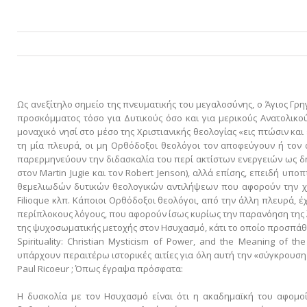
Ως ανεξίτηλο σημείο της πνευματικής του μεγαλοσύνης, ο Άγιος Γρηγ
προσκόμματος τόσο για Δυτικούς όσο και για μερικούς Ανατολικο
μοναχικό νησί στο μέσο της Χριστιανικής θεολογίας «εις πτώσιν και 
τη μία πλευρά, οι μη Ορθόδοξοι θεολόγοι τον αποφεύγουν ή τον
παρερμηνεύουν την διδασκαλία του περί ακτίστων ενεργειών ως δ
στον Martin Jugie και τον Robert Jenson), αλλά επίσης, επειδή υπ
θεμελιωδών δυτικών θεολογικών αντιλήψεων που αφορούν την χάρ
Filioque κλπ. Κάποιοι Oρθόδοξοι θεολόγοι, από την άλλη πλευρά, έ
περίπλοκους λόγους, που αφορούν ίσως κυρίως την παρανόηση της λ
της ψυχοσωματικής μετοχής στον Ησυχασμό, κάτι το οποίο προσπά
Spirituality: Christian Mysticism of Power, and the Meaning of the
υπάρχουν περαιτέρω ιστορικές αιτίες για όλη αυτή την «σύγκρουση
Paul Ricoeur ; Όπως έγραψα πρόσφατα:
Η δυσκολία με τον Hσυχασμό είναι ότι η ακαδημαϊκή του αφομο