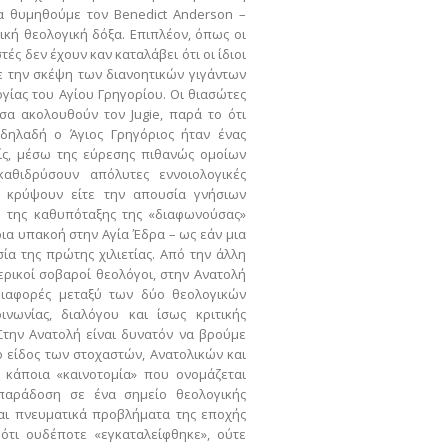
να θυμηθούμε τον Benedict Anderson –
ική θεολογική δόξα. Επιπλέον, όπως οι
ές δεν έχουν καν καταλάβει ότι οι ίδιοι
ε την σκέψη των διανοητικών γιγάντων
γίας του Αγίου Γρηγορίου. Οι θιασώτες
σα ακολουθούν τον Jugie, παρά το ότι
 δηλαδή ο Άγιος Γρηγόριος ήταν ένας
ίς, μέσω της εύρεσης πιθανώς ομοίων
αθιδρύσουν απόλυτες εννοιολογικές
να κρύψουν είτε την απουσία γνήσιων
 της καθυπόταξης της «διαφωνούσας»
ρια υπακοή στην Aγία Έδρα – ως εάν μια
α της πρώτης χιλιετίας. Από την άλλη
ερικοί σοβαροί θεολόγοι, στην Ανατολή
 διαφορές μεταξύ των δύο θεολογικών
νωνίας, διαλόγου και ίσως κριτικής
 Στην Ανατολή είναι δυνατόν να βρούμε
ο είδος των στοχαστών, Ανατολικών και
 κάποια «καινοτομία» που ονομάζεται
παράδοση σε ένα σημείο θεολογικής
αι πνευματικά προβλήματα της εποχής
 ότι ουδέποτε «εγκαταλείφθηκε», ούτε