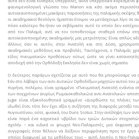
αυτά δεν είναι ευσεβείς υπερβολές, αλλά υπερβολικά κορεσμένα 
φαινομενολογική γλώσσα του Marion και κάτι ακόμα περισσό
αυτοϊκανοποιημένες μακάριες παρανοήσεις της παλαμικής σκέψης 
οι ακαδημαϊκοί θεολόγοι ήμασταν έτοιμοι να μετάσχουμε λίγο σε αυτ
πόσο καλύτερο θα ήταν να σεβόμαστε αυτό το οποίο δεν κατέχου
από τον Παλαμά, αντί να τον τοποθετούμε σταθερά επάνω στην
αυτοϊκανοποιημένης ακαδημαϊκής μας μετριότητας; Είναι απλώς α
άλλους σαν κι αυτόν, στην Ανατολή και στη Δύση, χρησιμοπ
ακαδημαϊκές μεθόδους και προβολές. Ταυτόχρονα, ο Παλαμάς χρε
είδος πνευματικών προθέσεων ούτως ώστε να γίνει κατανοητός
αποδοχή από την Ορθόδοξη Εκκλησία δεν είναι χωρίς σημασία.
Ο δεύτερος παράγων σχετίζεται με αυτό που θα μπορούσαμε να ο
Εάν στο λάβαρο των αντι-Δυτικών Ορθοδόξων μαχητών αυτού του μ
πυρήνα, πολέμου, είναι γραμμένο «Πνευματική Ανατολή ενάντια στ
των συγχρόνων (κυρίως Ρωμαιοκαθολικών) αντι-Ανατολικών αποστ
Jugie είναι εξακολουθητικά γραμμένο «Διορθώστε τις πλάνες τω
ιδωθεί έτσι, τότε δεν έχει αξία η συζήτηση της διαφοράς μεταξύ τ
Αυγουστίνου, ούτε, φυσικά, του Duns Scotus. Στην αντίληψη των αν
είναι παρά ένα καχεκτικό υβρίδιο των τριών Δυτικών στοχαστών
σχολή» − και ειδικά οι φτωχοί Νεο-Παλαμιστές, μια έκφραση 
συγγραφείς όταν θέλουν να δείξουν περιφρόνηση προς το έργο
οποίος διαφωνεί με τις μεθόδους τους – αυτή, λοιπόν, η Νεο-Παλ