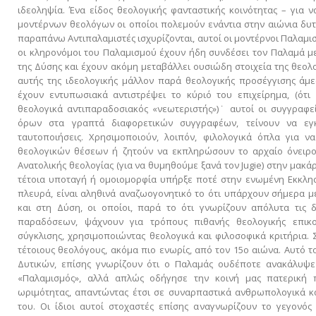
ιδεοληψία. Ένα είδος θεολογικής φανταστικής κοινότητας – για 
μοντέρνων θεολόγων οι οποίοι πολεμούν ενάντια στην αιώνια δυτ
παραπάνω Αντιπαλαμιστές ισχυρίζονται, αυτοί οι μοντέρνοι Παλαμιστ
οι κληρονόμοι του Παλαμισμού έχουν ήδη συνδέσει τον Παλαμά μ
της Δύσης και έχουν ακόμη μεταβάλλει ουσιώδη στοιχεία της θεολο
αυτής της ιδεολογικής μάλλον παρά θεολογικής προσέγγισης άμε
έχουν εντυπωσιακά αντιστρέψει το κύριό του επιχείρημα, (ότι
θεολογικά αντιπαραδοσιακός «νεωτεριστής»)˙ αυτοί οι συγγραφε
όρων στα γραπτά διαφορετικών συγγραφέων, τείνουν να εγκ
ταυτοποιήσεις. Χρησιμοποιούν, λοιπόν, φιλολογικά όπλα για 
θεολογικών θέσεων ή ζητούν να εκπληρώσουν το αρχαίο όνειρο
Ανατολικής θεολογίας (για να θυμηθούμε ξανά τον Jugie) στην μακά
τέτοια υποταγή ή ομοιομορφία υπήρξε ποτέ στην ενωμένη Εκκλησί
πλευρά, είναι αληθινά αναζωογονητικό το ότι υπάρχουν σήμερα μ
και στη Δύση, οι οποίοι, παρά το ότι γνωρίζουν απόλυτα τις
παραδόσεων, ψάχνουν για τρόπους πιθανής θεολογικής επικοι
σύγκλισης, χρησιμοποιώντας θεολογικά και φιλοσοφικά κριτήρια.
τέτοιους θεολόγους, ακόμα πιο ενωρίς, από τον 15ο αιώνα. Αυτό τ
Δυτικών, επίσης γνωρίζουν ότι ο Παλαμάς ουδέποτε ανακάλυψε
«Παλαμισμός», αλλά απλώς οδήγησε την κοινή μας πατερική 
ωριμότητας, απαντώντας έτσι σε συναρπαστικά ανθρωπολογικά κ
του. Οι ίδιοι αυτοί στοχαστές επίσης αναγνωρίζουν το γεγονός