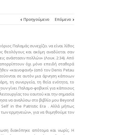
Προηγούμενο
Επόμενο
όριος Παλαμάς συνεχίζει να είναι λίθος
ύς θεολόγους και ακόμη αναδύεται σαν
εις ανάστασιν πολλών» (Λουκ. 2:34). Από
 απορρίπτουν όχι μόνο επειδή σταθερά
ήθεν «καινοφανή» (από τον Denis Petau
οπτεύονται σε αυτόν μια άρνηση κάποιων
η, τη συνεργεία, τη θεία ενότητα, το
χουν γίνει Παλαμο-φοβικοί για κάποιους
ειτουργίας του εαυτού και την σημασία
θησα να αναλύσω στο βιβλίο μου Beyond
 Self in the Patristic Era . Αλλά μήπως
 των ερμηνειών», για να θυμηθούμε τον
ίωση διακόπηκε απότομα και νωρίς. Η