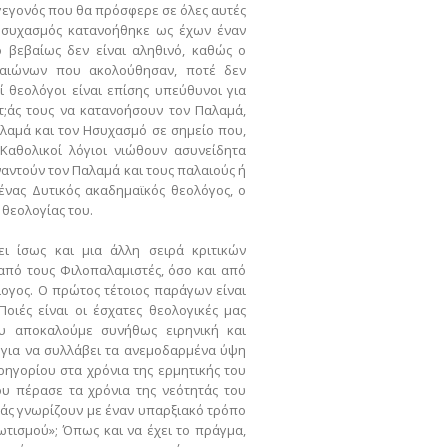
γεγονός που θα πρόσφερε σε όλες αυτές
 Ησυχασμός κατανοήθηκε ως έχων έναν
ο βεβαίως δεν είναι αληθινό, καθώς ο
 αιώνων που ακολούθησαν, ποτέ δεν
ί θεολόγοι είναι επίσης υπεύθυνοι για
ητ;άς τους να κατανοήσουν τον Παλαμά,
αμά και τον Ησυχασμό σε σημείο που,
Καθολικοί λόγιοι νιώθουν ασυνείδητα
αντούν τον Παλαμά και τους παλαιούς ή
 ένας Δυτικός ακαδημαϊκός θεολόγος, ο
 θεολογίας του.
ι ίσως και μια άλλη σειρά κριτικών
από τους Φιλοπαλαμιστές, όσο και από
λογος. Ο πρώτος τέτοιος παράγων είναι
ιές είναι οι έσχατες θεολογικές μας
υ αποκαλούμε συνήθως ειρηνική και
ή για να συλλάβει τα ανεμοδαρμένα ύψη
ρηγορίου στα χρόνια της ερμητικής του
ου πέρασε τα χρόνια της νεότητάς του
μάς γνωρίζουν με έναν υπαρξιακό τρόπο
ωτισμού»; Όπως και να έχει το πράγμα,