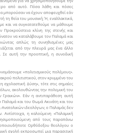
φαινόμενα για να χρησιμοποιήσουμε την
τερο από αυτό. Πόσα λάθη και πόσες
θα μπορούσαν να έχουν αποφευχθεί εάν
ή τη θεία του μουσική; Ή, εναλλακτικά,
με και να συγκατατεθούμε να μάθουμε
 Προκρούστεια κλίνη της στενής και
δύνατον να καταλάβουμε τον Παλαμά και
οιώντας απλώς τη συνηθισμένες μας
ιάζεται από την πλευρά μας ένα άλλο
. Σε αυτή την προοπτική, η συνοδική
νομάσουμε «πολιτισμικούς πολέμους».
ακρού πολιτιστικού, στον κρυμμένο του
η σχολαστική Δύση», τότε στις σημαίες
όλων, ακολουθώντας την πολεμική του
ν Γραικών». Εάν η αντιπαράθεση αυτή
ου Παλαμά και του Θωμά Ακινάτη και του
τι-Ανατολικών ιδεολόγων, ο Παλαμάς δεν
. Αντίστοιχα, η καλούμενη «Παλαμική
χρησιμοποιούμενη από τους παραπάνω
 οποιουδήποτε Ορθόδοξου θεολόγου ο
αμική σχολή εκπροσωπεί μια παρασιτική