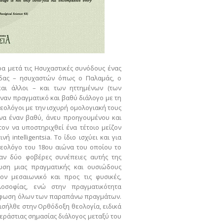
ρα μετά τις Ησυχαστικές συνόδους ένας
ιδας – ησυχαστών όπως ο Παλαμάς, ο
και άλλοι – και των ηττημένων (των
ναν πραγματικό και βαθύ διάλογο με τη
 θεολόγοι με την ισχυρή ομολογιακή τους
ωνα έναν βαθύ, άνευ προηγουμένου και
ον να υποστηριχθεί ένα τέτοιο μείζον
intelligentsia. Το ίδιο ισχύει και για
εολόγο του 18ου αιώνα του οποίου το
ξαν δύο φοβέρες συνέπειες αυτής της
ωση μιας πραγματικής και ουσιώδους
ον μεσαιωνικό και προς τις φυσικές,
ιλοσοφίας, ενώ στην πραγματικότητα
όρφωση όλων των παραπάνω πραγμάτων.
εισήλθε στην Ορθόδοξη θεολογία, ειδικά
τεράστιας σημασίας διάλογος μεταξύ του