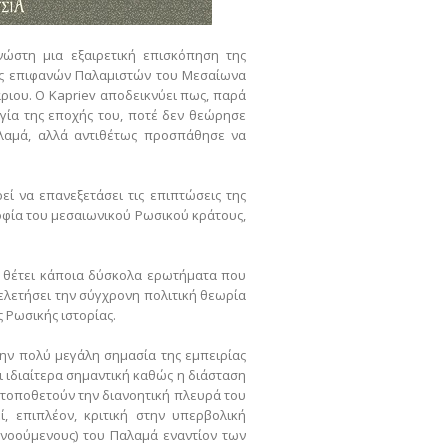
νώστη μια εξαιρετική επισκόπηση της
ής επιφανών Παλαμιστών του Μεσαίωνα
ριου. Ο Kapriev αποδεικνύει πως, παρά
ογία της εποχής του, ποτέ δεν θεώρησε
αλαμά, αλλά αντιθέτως προσπάθησε να
ρεί να επανεξετάσει τις επιπτώσεις της
οφία του μεσαιωνικού Ρωσικού κράτους,
αι θέτει κάποια δύσκολα ερωτήματα που
ελετήσει την σύγχρονη πολιτική θεωρία
 Ρωσικής ιστορίας.
την πολύ μεγάλη σημασία της εμπειρίας
ι ιδιαίτερα σημαντική καθώς η διάσταση
α τοποθετούν την διανοητική πλευρά του
 επιπλέον, κριτική στην υπερβολική
ανοούμενους) του Παλαμά εναντίον των