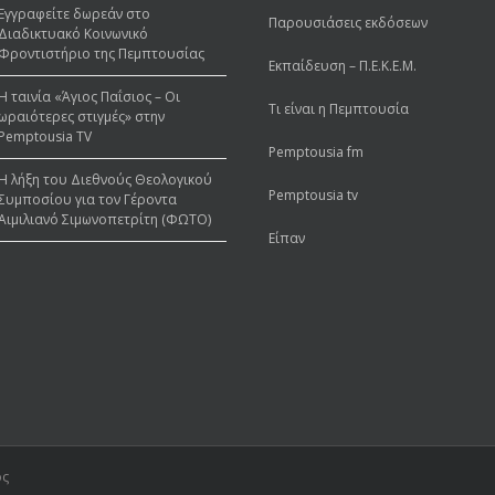
Εγγραφείτε δωρεάν στο
Παρουσιάσεις εκδόσεων
Διαδικτυακό Κοινωνικό
Φροντιστήριο της Πεμπτουσίας
Εκπαίδευση – Π.Ε.Κ.Ε.Μ.
Η ταινία «Άγιος Παΐσιος – Οι
Τι είναι η Πεμπτουσία
ωραιότερες στιγμές» στην
Pemptousia TV
Pemptousia fm
Η λήξη του Διεθνούς Θεολογικού
Pemptousia tv
Συμποσίου για τον Γέροντα
Αιμιλιανό Σιμωνοπετρίτη (ΦΩΤΟ)
Είπαν
ός