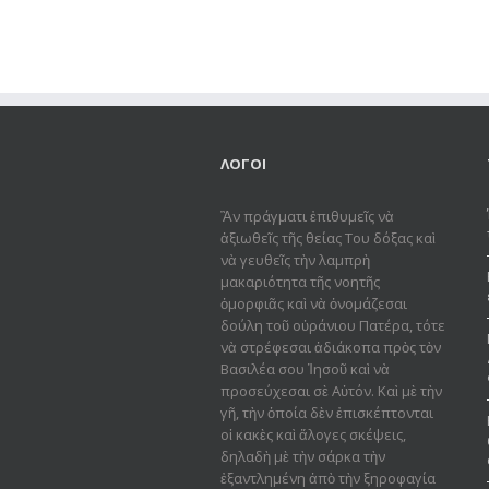
ΛΟΓΟΙ
Ἂν πράγματι ἐπιθυμεῖς νὰ
ἀξιωθεῖς τῆς θείας Του δόξας καὶ
νὰ γευθεῖς τὴν λαμπρὴ
μακαριότητα τῆς νοητῆς
ὀμορφιᾶς καὶ νὰ ὀνομάζεσαι
δούλη τοῦ οὐράνιου Πατέρα, τότε
νὰ στρέφεσαι ἀδιάκοπα πρὸς τὸν
Βασιλέα σου Ἰησοῦ καὶ νὰ
προσεύχεσαι σὲ Αὐτόν. Καὶ μὲ τὴν
γῆ, τὴν ὁποία δὲν ἐπισκέπτονται
οἱ κακὲς καὶ ἄλογες σκέψεις,
δηλαδὴ μὲ τὴν σάρκα τὴν
ἐξαντλημένη ἀπὸ τὴν ξηροφαγία