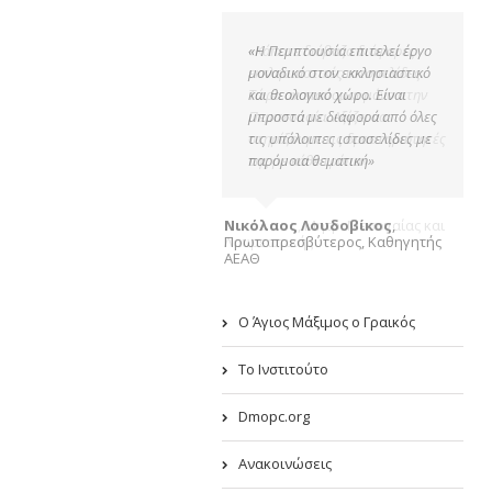
«Η Πεμπτουσία επιτελεί έργο
μοναδικό στον εκκλησιαστικό
και θεολογικό χώρο. Είναι
μπροστά με διαφορά από όλες
τις υπόλοιπες ιστοσελίδες με
παρόμοια θεματική»
Νικόλαος Λουδοβίκος
,
Πρωτοπρεσβύτερος, Καθηγητής
ΑΕΑΘ
Ο Άγιος Μάξιμος ο Γραικός
Το Ινστιτούτο
Dmopc.org
Ανακοινώσεις