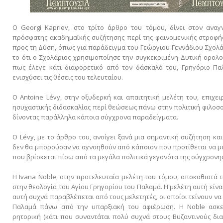
Ο Georgi Kapriev, στο τρίτο άρθρο του τόμου, δίνει στον αναγ
πρόσφατης ακαδημαϊκής συζήτησης περί της φαινομενικής στροφ
προς τη Δύση, όπως για παράδειγμα του Γεώργιου-Γεννάδιου Σχολά
το ότι ο Σχολάριος χρησιμοποίησε την συγκεκριμένη Δυτική ορολ
πως έλεγε κάτι διαφορετικό από τον δάσκαλό του, Γρηγόριο Π
ενισχύσει τις θέσεις του τελευταίου.
Ο Antoine Lévy, στην οξυδερκή και απαιτητική μελέτη του, επιχει
ησυχαστικής διδασκαλίας περί θεώσεως πάνω στην πολιτική φιλοσ
δίνοντας παράλληλα κάποια σύγχρονα παραδείγματα.
Ο Lévy, με το άρθρο του, ανοίγει ξανά μια σημαντική συζήτηση κ
δεν θα μπορούσαν να αγνοηθούν από κάποιον που προτίθεται να μ
που βρίσκεται πίσω από τα μεγάλα πολιτικά γεγονότα της σύγχρονης
Η Ivana Noble, στην προτελευταία μελέτη του τόμου, αποκαθιστά 
στην θεολογία του Αγίου Γρηγορίου του Παλαμά. Η μελέτη αυτή είνα
αυτή συχνά παραβλέπεται από τους μελετητές, οι οποίοι τείνουν ν
Παλαμά πάνω από την υπαρξιακή του αφιέρωση. Η Noble ασκεί,
ρητορική (κάτι που συναντάται πολύ συχνά στους Βυζαντινούς δι