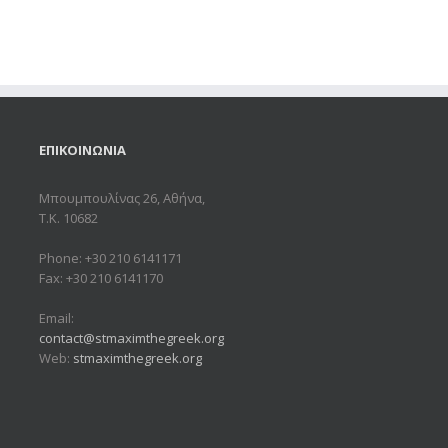
ΕΠΙΚΟΙΝΩΝΙΑ
Μπουμπουλίνας 26, Αθήνα,
Τ.Κ. 10682
Phone: +30 210 6141171
Fax: +30 210 6141170
Email:
contact@stmaximthegreek.org
Web:
stmaximthegreek.org