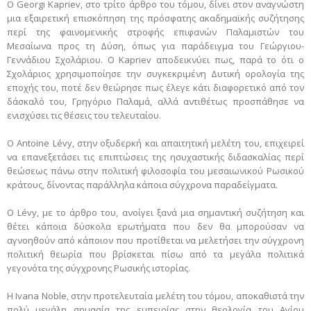
Ο Georgi Kapriev, στο τρίτο άρθρο του τόμου, δίνει στον αναγνώστη
μια εξαιρετική επισκόπηση της πρόσφατης ακαδημαϊκής συζήτησης
περί της φαινομενικής στροφής επιφανών Παλαμιστών του
Μεσαίωνα προς τη Δύση, όπως για παράδειγμα του Γεώργιου-
Γεννάδιου Σχολάριου. Ο Kapriev αποδεικνύει πως, παρά το ότι ο
Σχολάριος χρησιμοποίησε την συγκεκριμένη Δυτική ορολογία της
εποχής του, ποτέ δεν θεώρησε πως έλεγε κάτι διαφορετικό από τον
δάσκαλό του, Γρηγόριο Παλαμά, αλλά αντιθέτως προσπάθησε να
ενισχύσει τις θέσεις του τελευταίου.
Ο Antoine Lévy, στην οξυδερκή και απαιτητική μελέτη του, επιχειρεί
να επανεξετάσει τις επιπτώσεις της ησυχαστικής διδασκαλίας περί
θεώσεως πάνω στην πολιτική φιλοσοφία του μεσαιωνικού Ρωσικού
κράτους, δίνοντας παράλληλα κάποια σύγχρονα παραδείγματα.
Ο Lévy, με το άρθρο του, ανοίγει ξανά μια σημαντική συζήτηση και
θέτει κάποια δύσκολα ερωτήματα που δεν θα μπορούσαν να
αγνοηθούν από κάποιον που προτίθεται να μελετήσει την σύγχρονη
πολιτική θεωρία που βρίσκεται πίσω από τα μεγάλα πολιτικά
γεγονότα της σύγχρονης Ρωσικής ιστορίας.
Η Ivana Noble, στην προτελευταία μελέτη του τόμου, αποκαθιστά την
πολύ μεγάλη σημασία της εμπειρίας στην θεολογία του Αγίου