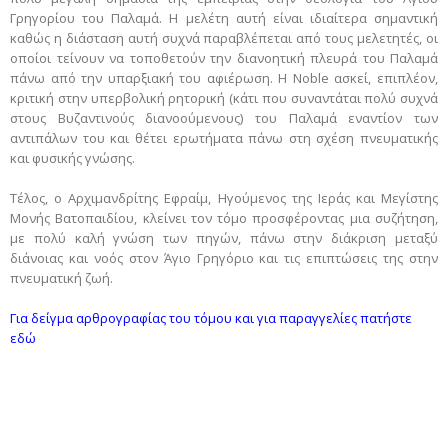
Γρηγορίου του Παλαμά. Η μελέτη αυτή είναι ιδιαίτερα σημαντική
καθώς η διάσταση αυτή συχνά παραβλέπεται από τους μελετητές, οι
οποίοι τείνουν να τοποθετούν την διανοητική πλευρά του Παλαμά
πάνω από την υπαρξιακή του αφιέρωση. Η Noble ασκεί, επιπλέον,
κριτική στην υπερβολική ρητορική (κάτι που συναντάται πολύ συχνά
στους Βυζαντινούς διανοούμενους) του Παλαμά εναντίον των
αντιπάλων του και θέτει ερωτήματα πάνω στη σχέση πνευματικής
και φυσικής γνώσης.
Τέλος, ο Αρχιμανδρίτης Εφραίμ, Ηγούμενος της Ιεράς και Μεγίστης
Μονής Βατοπαιδίου, κλείνει τον τόμο προσφέροντας μια συζήτηση,
με πολύ καλή γνώση των πηγών, πάνω στην διάκριση μεταξύ
διάνοιας και νοός στον Άγιο Γρηγόριο και τις επιπτώσεις της στην
πνευματική ζωή.
Για δείγμα αρθρογραφίας του τόμου και για παραγγελίες πατήστε
εδώ