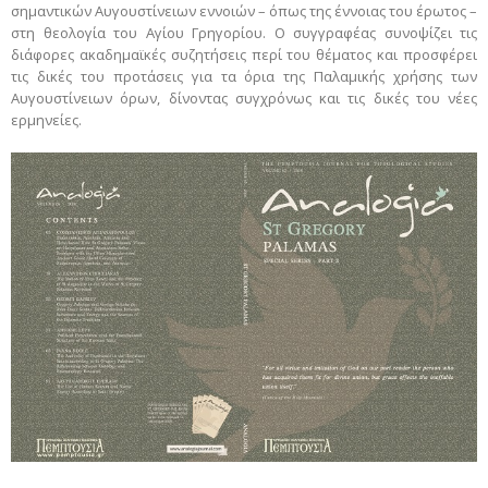
σημαντικών Αυγουστίνειων εννοιών – όπως της έννοιας του έρωτος –
στη θεολογία του Αγίου Γρηγορίου. Ο συγγραφέας συνοψίζει τις
διάφορες ακαδημαϊκές συζητήσεις περί του θέματος και προσφέρει
τις δικές του προτάσεις για τα όρια της Παλαμικής χρήσης των
Αυγουστίνειων όρων, δίνοντας συγχρόνως και τις δικές του νέες
ερμηνείες.