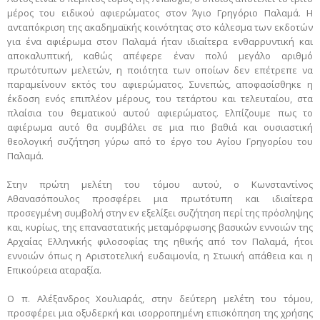
μέρος του ειδικού αφιερώματος στον Άγιο Γρηγόριο Παλαμά. Η
ανταπόκριση της ακαδημαϊκής κοινότητας στο κάλεσμα των εκδοτών
για ένα αφιέρωμα στον Παλαμά ήταν ιδιαίτερα ενθαρρυντική και
αποκαλυπτική, καθώς απέφερε έναν πολύ μεγάλο αριθμό
πρωτότυπων μελετών, η ποιότητα των οποίων δεν επέτρεπε να
παραμείνουν εκτός του αφιερώματος. Συνεπώς, αποφασίσθηκε η
έκδοση ενός επιπλέον μέρους, του τετάρτου και τελευταίου, στα
πλαίσια του θεματικού αυτού αφιερώματος. Ελπίζουμε πως το
αφιέρωμα αυτό θα συμβάλει σε μια πιο βαθιά και ουσιαστική
θεολογική συζήτηση γύρω από το έργο του Αγίου Γρηγορίου του
Παλαμά.
Στην πρώτη μελέτη του τόμου αυτού, ο Κωνσταντίνος
Αθανασόπουλος προσφέρει μια πρωτότυπη και ιδιαίτερα
προσεγμένη συμβολή στην εν εξελίξει συζήτηση περί της πρόσληψης
και, κυρίως, της επαναστατικής μεταμόρφωσης βασικών εννοιών της
Αρχαίας Ελληνικής φιλοσοφίας της ηθικής από τον Παλαμά, ήτοι
εννοιών όπως η Αριστοτελική ευδαιμονία, η Στωική απάθεια και η
Επικούρεια αταραξία.
Ο π. Αλέξανδρος Χουλιαράς, στην δεύτερη μελέτη του τόμου,
προσφέρει μια οξυδερκή και ισορροπημένη επισκόπηση της χρήσης