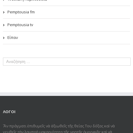
Pemptousia fm
Pemptousia tv
Είπαν
ΛΟΓΟΙ
Ἂν πράγματι ἐπιθυμεῖς νὰ ἀξιωθεῖς τῆς θείας Του δόξας καὶ νὰ
γευθεῖς τὴν λαμπρὴ μακαριότητα τῆς νοητῆς ὀμορφιᾶς καὶ νὰ