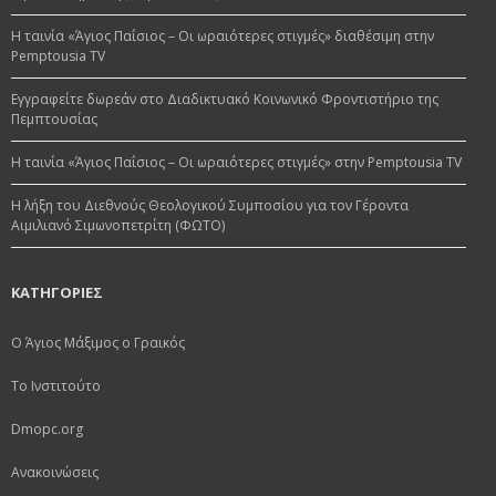
Η ταινία «Άγιος Παΐσιος – Οι ωραιότερες στιγμές» διαθέσιμη στην
Pemptousia TV
Εγγραφείτε δωρεάν στο Διαδικτυακό Κοινωνικό Φροντιστήριο της
Πεμπτουσίας
Η ταινία «Άγιος Παΐσιος – Οι ωραιότερες στιγμές» στην Pemptousia TV
Η λήξη του Διεθνούς Θεολογικού Συμποσίου για τον Γέροντα
Αιμιλιανό Σιμωνοπετρίτη (ΦΩΤΟ)
ΚΑΤΗΓΟΡΙΕΣ
Ο Άγιος Μάξιμος ο Γραικός
Το Ινστιτούτο
Dmopc.org
Ανακοινώσεις