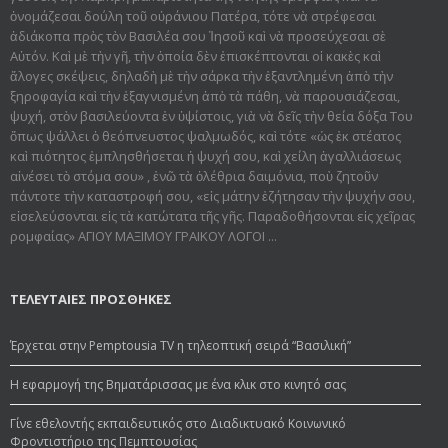
ὀνομάζεσαι δούλη τοῦ οὐράνιου Πατέρα, τότε νὰ στρέφεσαι
ἀδιάκοπα πρὸς τὸν Βασιλέα σου Ἰησοῦ καὶ νὰ προσεύχεσαι σὲ
Αὐτόν. Καὶ μὲ τὴν γῆ, τὴν ὁποία δὲν ἐπισκέπτονται οἱ κακὲς καὶ
ἄλογες σκέψεις, δηλαδὴ μὲ τὴν σάρκα τὴν ἐξαντλημένη ἀπὸ τὴν
ξηροφαγία καὶ τὴν ἐξαγνισμένη ἀπὸ τὰ πάθη, νὰ παρουσιάζεσαι,
ψυχή, στὸν βασιλεύοντα ἐν ὑψίστοις, γιὰ νὰ δεῖς τὴν θεία δόξα Του
ὅπως ψάλλει ὁ θεόπνευστος ψαλμωδός, καὶ τότε «ὡς ἐκ στέατος
καὶ πιότητος ἐμπλησθήσεται ἡ ψυχή σου, καὶ χείλη ἀγαλλιάσεως
αἰνέσει τὸ στόμα σου» , ἐνῶ τὰ ὀλέθρια δαιμόνια, ποὺ ζητοῦν
πάντοτε τὴν καταστροφή σου, «εἰς μάτην ἐζήτησαν τὴν ψυχήν σου,
εἰσελεύσονται εἰς τὰ κατώτατα τῆς γῆς. Παραδοθήσον­ται εἰς χεῖρας
ρομφαίας» ΑΓΙΟΥ ΜΑΞΙΜΟΥ ΓΡΑΙΚΟΥ ΛΟΓΟΙ ...
ΤΕΛΕΥΤΑΙΕΣ ΠΡΟΣΘΗΚΕΣ
Έρχεται στην Pemptousia TV η τηλεοπτική σειρά “Βασιλική”
Η εφαρμογή της Βηματάρισσας με ένα κλικ στο κινητό σας
Γίνε εθελοντής εκπαιδευτικός στο Διαδικτυακό Κοινωνικό
Φροντιστήριο της Πεμπτουσίας