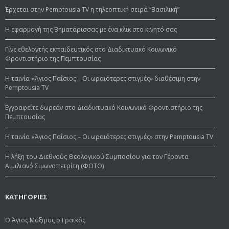
Έρχεται στην Pemptousia TV η τηλεοπτική σειρά “Βασιλική”
Η εφαρμογή της Βηματάρισσας με ένα κλικ στο κινητό σας
Γίνε εθελοντής εκπαιδευτικός στο Διαδικτυακό Κοινωνικό
Φροντιστήριο της Πεμπτουσίας
Η ταινία «Άγιος Παΐσιος – Οι ωραιότερες στιγμές» διαθέσιμη στην
Pemptousia TV
Εγγραφείτε δωρεάν στο Διαδικτυακό Κοινωνικό Φροντιστήριο της
Πεμπτουσίας
Η ταινία «Άγιος Παΐσιος – Οι ωραιότερες στιγμές» στην Pemptousia TV
Η λήξη του Διεθνούς Θεολογικού Συμποσίου για τον Γέροντα
Αιμιλιανό Σιμωνοπετρίτη (ΦΩΤΟ)
ΚΑΤΗΓΟΡΙΕΣ
Ο Άγιος Μάξιμος ο Γραικός