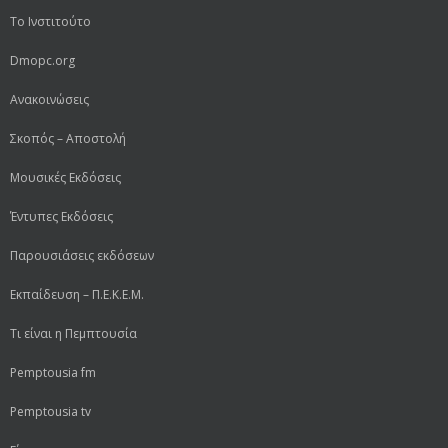
Το Ινστιτούτο
Dmopc.org
Ανακοινώσεις
Σκοπός – Αποστολή
Μουσικές Εκδόσεις
Έντυπες Εκδόσεις
Παρουσιάσεις εκδόσεων
Εκπαίδευση – Π.Ε.Κ.Ε.Μ.
Τι είναι η Πεμπτουσία
Pemptousia fm
Pemptousia tv