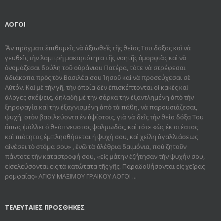
ΛΟΓΟΙ
Ἂν πράγματι ἐπιθυμεῖς νὰ ἀξιωθεῖς τῆς θείας Του δόξας καὶ νὰ
γευθεῖς τὴν λαμπρὴ μακαριότητα τῆς νοητῆς ὀμορφιᾶς καὶ νὰ
ὀνομάζεσαι δούλη τοῦ οὐράνιου Πατέρα, τότε νὰ στρέφεσαι
ἀδιάκοπα πρὸς τὸν Βασιλέα σου Ἰησοῦ καὶ νὰ προσεύχεσαι σὲ
Αὐτόν. Καὶ μὲ τὴν γῆ, τὴν ὁποία δὲν ἐπισκέπτονται οἱ κακὲς καὶ
ἄλογες σκέψεις, δηλαδὴ μὲ τὴν σάρκα τὴν ἐξαντλημένη ἀπὸ τὴν
ξηροφαγία καὶ τὴν ἐξαγνισμένη ἀπὸ τὰ πάθη, νὰ παρουσιάζεσαι,
ψυχή, στὸν βασιλεύοντα ἐν ὑψίστοις, γιὰ νὰ δεῖς τὴν θεία δόξα Του
ὅπως ψάλλει ὁ θεόπνευστος ψαλμωδός, καὶ τότε «ὡς ἐκ στέατος
καὶ πιότητος ἐμπλησθήσεται ἡ ψυχή σου, καὶ χείλη ἀγαλλιάσεως
αἰνέσει τὸ στόμα σου» , ἐνῶ τὰ ὀλέθρια δαιμόνια, ποὺ ζητοῦν
πάντοτε τὴν καταστροφή σου, «εἰς μάτην ἐζήτησαν τὴν ψυχήν σου,
εἰσελεύσονται εἰς τὰ κατώτατα τῆς γῆς. Παραδοθήσον­ται εἰς χεῖρας
ρομφαίας» ΑΓΙΟΥ ΜΑΞΙΜΟΥ ΓΡΑΙΚΟΥ ΛΟΓΟΙ ...
ΤΕΛΕΥΤΑΙΕΣ ΠΡΟΣΘΗΚΕΣ