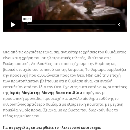
Μια από τις αρχαιότερες και σημαντικότερες χρήσεις του θυμιάματος
είναι και η χρήση του στις λατρευτικές τελετές, ιδιαίτερα στις
Εκκλησιαστικές Ακολουθίες, στις οποίες έχουμε την θυμίαση ως
βασικό στοιχείο του τυπικού και της λατρείας. Το θυμίαμα συμβολίζει
την προσευχή που ανυψώνεται προς τον Θεό. Ήδη από την εποχή
των πρωτοπλάστων βλέπουμε ότι η θυμίαση είναι και εντολή
κατευθείαν από τον ίδιο τον Θεό. Έχοντας αυτά κατά νουν, οι πατέρες
της
Ιεράς Μεγίστης Μονής Βατοπαιδίου
παράγουν με
προσωπική φροντίδα, προσευχή και μεγάλο αίσθημα ευθύνης το
ανθρωπίνως αρτιότερο θυμίαμα με εξαιρετική ποιότητα, με μεγάλη
ποικιλία, χωρίς προσμίξεις και με αρώματα που διαρκούν έως το
τέλος της καύσης του.
Για παραγγελίες επισκεφθείτε το ηλεκτρονικό κατάστημα: