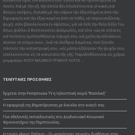
Αὐτόν. Καὶ μὲ τὴν γῆ, τὴν ὁποία δὲν ἐπισκέπτονται οἱ κακὲς καὶ
ἄλογες σκέψεις, δηλαδὴ μὲ τὴν σάρκα τὴν ἐξαντλημένη ἀπὸ τὴν
ξηροφαγία καὶ τὴν ἐξαγνισμένη ἀπὸ τὰ πάθη, νὰ παρουσιάζεσαι,
ψυχή, στὸν βασιλεύοντα ἐν ὑψίστοις, γιὰ νὰ δεῖς τὴν θεία δόξα Του
ὅπως ψάλλει ὁ θεόπνευστος ψαλμωδός, καὶ τότε «ὡς ἐκ στέατος
καὶ πιότητος ἐμπλησθήσεται ἡ ψυχή σου, καὶ χείλη ἀγαλλιάσεως
αἰνέσει τὸ στόμα σου» , ἐνῶ τὰ ὀλέθρια δαιμόνια, ποὺ ζητοῦν
πάντοτε τὴν καταστροφή σου, «εἰς μάτην ἐζήτησαν τὴν ψυχήν σου,
εἰσελεύσονται εἰς τὰ κατώτατα τῆς γῆς. Παραδοθήσον­ται εἰς χεῖρας
ρομφαίας» ΑΓΙΟΥ ΜΑΞΙΜΟΥ ΓΡΑΙΚΟΥ ΛΟΓΟΙ ...
ΤΕΛΕΥΤΑΙΕΣ ΠΡΟΣΘΗΚΕΣ
Έρχεται στην Pemptousia TV η τηλεοπτική σειρά “Βασιλική”
Η εφαρμογή της Βηματάρισσας με ένα κλικ στο κινητό σας
Γίνε εθελοντής εκπαιδευτικός στο Διαδικτυακό Κοινωνικό
Φροντιστήριο της Πεμπτουσίας
Η ταινία «Άγιος Παΐσιος – Οι ωραιότερες στιγμές» διαθέσιμη στην