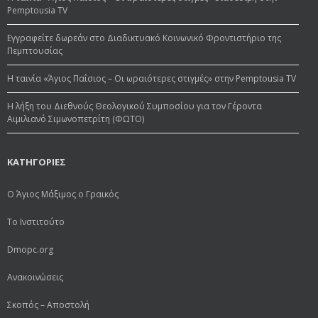
Pemptousia TV
Εγγραφείτε δωρεάν στο Διαδικτυακό Κοινωνικό Φροντιστήριο της
Πεμπτουσίας
Η ταινία «Άγιος Παΐσιος – Οι ωραιότερες στιγμές» στην Pemptousia TV
Η λήξη του Διεθνούς Θεολογικού Συμποσίου για τον Γέροντα
Αιμιλιανό Σιμωνοπετρίτη (ΦΩΤΟ)
ΚΑΤΗΓΟΡΙΕΣ
Ο Άγιος Μάξιμος ο Γραικός
Το Ινστιτούτο
Dmopc.org
Ανακοινώσεις
Σκοπός – Αποστολή