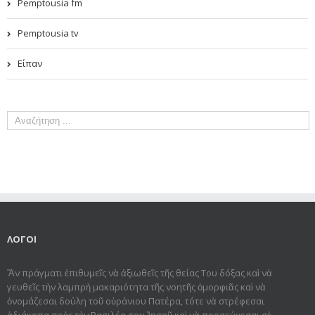
Pemptousia fm
Pemptousia tv
Είπαν
ΛΟΓΟΙ
Ἂν πράγματι ἐπιθυμεῖς νὰ ἀξιωθεῖς τῆς θείας Του δόξας καὶ νὰ
γευθεῖς τὴν λαμπρὴ μακαριότητα τῆς νοητῆς ὀμορφιᾶς καὶ νὰ
ὀνομάζεσαι δούλη τοῦ οὐράνιου Πατέρα, τότε νὰ στρέφεσαι
ἀδιάκοπα πρὸς τὸν Βασιλέα σου Ἰησοῦ καὶ νὰ προσεύχεσαι σὲ