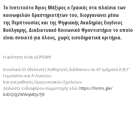
Το
Ινστιτούτο Άγιος Μάξιμος ο Γραικός
στα πλαίσια των
κοινωφελών δραστηριοτήτων του, διοργανώνει μέσω
της
Πεμπτουσίας
και της Ψηφιακής Ακαδημίας Ευγένιος
Βούλγαρης,
Διαδικτυακό Κοινωνικό Φροντιστήριο
το οποίο
είναι σνοικτό για όλους, χωρίς εισοδηματικά κριτήρια.
Η φοίτηση είναι ΔΩΡΕΑΝ!
Συνολικά 33 εθελοντές Καθηγητές διδάσκουν σε 47 τμήματα Α’,Β’,Γ’
Γυμνασίου και Α’ Λυκείου.
Και για μαθητές Ομογενειακών Σχολείων.
Δηλώστε ενδιαφέρον συμμετοχής εδώ:
https://forms.gle/
b4SQQJZWWqMDjcTJ9