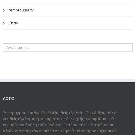
Pemptousia tv
Είπαν
ΛΟΓΟΙ
Ἂν πράγματι ἐπιθυμεῖς νὰ ἀξιωθεῖς τῆς θείας Του δόξας καὶ νὰ
γευθεῖς τὴν λαμπρὴ μακαριότητα τῆς νοητῆς ὀμορφιᾶς καὶ νὰ
ὀνομάζεσαι δούλη τοῦ οὐράνιου Πατέρα, τότε νὰ στρέφεσαι
ἀδιάκοπα πρὸς τὸν Βασιλέα σου Ἰησοῦ καὶ νὰ προσεύχεσαι σὲ