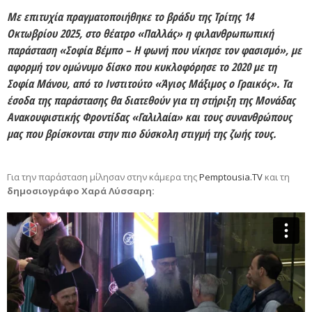
Με επιτυχία πραγματοποιήθηκε το βράδυ της Τρίτης 14
Οκτωβρίου 2025, στο θέατρο «Παλλάς» η φιλανθρωπωπική
παράσταση «Σοφία Βέμπο – Η φωνή που νίκησε τον φασισμό», με
αφορμή τον ομώνυμο δίσκο που κυκλοφόρησε το 2020 με τη
Σοφία Μάνου, από το Ινστιτούτο «Άγιος Μάξιμος ο Γραικός». Τα
έσοδα της παράστασης θα διατεθούν για τη στήριξη της Μονάδας
Ανακουφιστικής Φροντίδας «
Γαλιλαία
» και τους συνανθρώπους
μας που βρίσκονται στην πιο δύσκολη στιγμή της ζωής τους.
Για την παράσταση μίλησαν στην κάμερα της
Pemptousia.TV
και τη
δημοσιογράφο Χαρά Λύσσαρη: