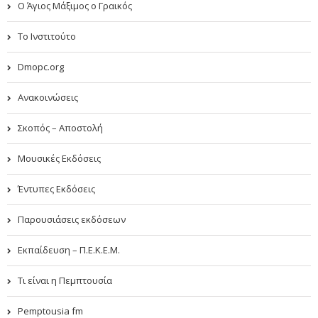
Ο Άγιος Μάξιμος ο Γραικός
Το Ινστιτούτο
Dmopc.org
Ανακοινώσεις
Σκοπός – Αποστολή
Μουσικές Εκδόσεις
Έντυπες Εκδόσεις
Παρουσιάσεις εκδόσεων
Εκπαίδευση – Π.Ε.Κ.Ε.Μ.
Τι είναι η Πεμπτουσία
Pemptousia fm