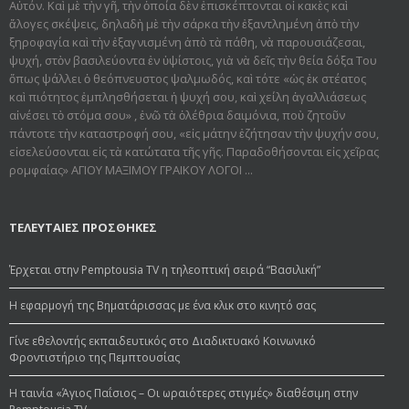
Αὐτόν. Καὶ μὲ τὴν γῆ, τὴν ὁποία δὲν ἐπισκέπτονται οἱ κακὲς καὶ
ἄλογες σκέψεις, δηλαδὴ μὲ τὴν σάρκα τὴν ἐξαντλημένη ἀπὸ τὴν
ξηροφαγία καὶ τὴν ἐξαγνισμένη ἀπὸ τὰ πάθη, νὰ παρουσιάζεσαι,
ψυχή, στὸν βασιλεύοντα ἐν ὑψίστοις, γιὰ νὰ δεῖς τὴν θεία δόξα Του
ὅπως ψάλλει ὁ θεόπνευστος ψαλμωδός, καὶ τότε «ὡς ἐκ στέατος
καὶ πιότητος ἐμπλησθήσεται ἡ ψυχή σου, καὶ χείλη ἀγαλλιάσεως
αἰνέσει τὸ στόμα σου» , ἐνῶ τὰ ὀλέθρια δαιμόνια, ποὺ ζητοῦν
πάντοτε τὴν καταστροφή σου, «εἰς μάτην ἐζήτησαν τὴν ψυχήν σου,
εἰσελεύσονται εἰς τὰ κατώτατα τῆς γῆς. Παραδοθήσον­ται εἰς χεῖρας
ρομφαίας» ΑΓΙΟΥ ΜΑΞΙΜΟΥ ΓΡΑΙΚΟΥ ΛΟΓΟΙ ...
ΤΕΛΕΥΤΑΙΕΣ ΠΡΟΣΘΗΚΕΣ
Έρχεται στην Pemptousia TV η τηλεοπτική σειρά “Βασιλική”
Η εφαρμογή της Βηματάρισσας με ένα κλικ στο κινητό σας
Γίνε εθελοντής εκπαιδευτικός στο Διαδικτυακό Κοινωνικό
Φροντιστήριο της Πεμπτουσίας
Η ταινία «Άγιος Παΐσιος – Οι ωραιότερες στιγμές» διαθέσιμη στην