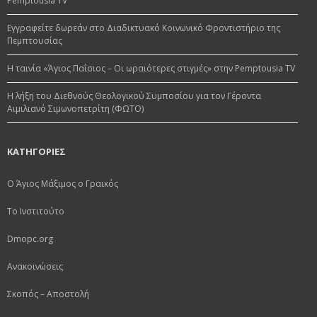
Pemptousia TV
Εγγραφείτε δωρεάν στο Διαδικτυακό Κοινωνικό Φροντιστήριο της
Πεμπτουσίας
Η ταινία «Άγιος Παΐσιος – Οι ωραιότερες στιγμές» στην Pemptousia TV
Η λήξη του Διεθνούς Θεολογικού Συμποσίου για τον Γέροντα
Αιμιλιανό Σιμωνοπετρίτη (ΦΩΤΟ)
ΚΑΤΗΓΟΡΙΕΣ
Ο Άγιος Μάξιμος ο Γραικός
Το Ινστιτούτο
Dmopc.org
Ανακοινώσεις
Σκοπός – Αποστολή