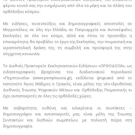
φέρνει κοντά σας την ενημέρωση από όλα τα μήκη και τα πλάτη του
ορθόδοξου κόσμου.
Με ειδήσεις, συνεντεύξεις και δημοσιογραφικές αποστολές σε
Μητροπόλεις σε όλη την Ελλάδα, σε Πατριαρχεία και Αυτοκέφαλες
Εκκλησίες σε όλο τον κόσμο, αλλά και όπου το προστάξει η
επικαιρότητα, θα προβάλει το έργο της Εκκλησίας, την ποιμαντική και
ιεραποστολική δράση της, τη συμβολή και προσφορά της στην
σύγχρονη κοινωνία.
Το Διεθνές Πρακτορείο Εκκλησιαστικών Ειδήσεων «ΟΡΘΟΔΟΞΙΑ», ως
ειδησεογραφικός βραχίονας του διαδικτυακού περιοδικού
«Πεμπτουσία» (www.pemptousia.gr), εκδίδεται ψηφιακά από το
Ινστιτούτο Άγιος Μάξιμος ο Γραικός, είναι μέλος της νέο-ιδρυθείσας
Διεθνούς Ένωσης Ψηφιακών Μέσων και Ορθόδοξης Ποιμαντικής κι
έχει ανταποκριτές σε όλες τις ορθόδοξες χώρες.
Με σοβαρότητα, ευθύνη και ειλικρίνεια οι συντάκτες –
δημοσιογράφοι και ανταποκριτές μας, είναι μέλη της Ένωσης
Συντακτών και διεθνών σωματείων, με πολυετή πείρα στη
δημοσιογραφία.