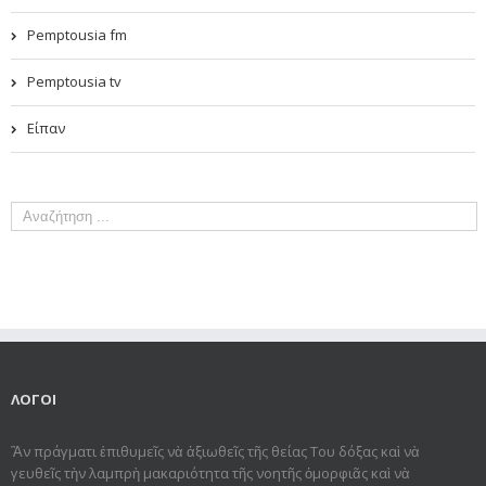
Pemptousia fm
Pemptousia tv
Είπαν
ΛΟΓΟΙ
Ἂν πράγματι ἐπιθυμεῖς νὰ ἀξιωθεῖς τῆς θείας Του δόξας καὶ νὰ
γευθεῖς τὴν λαμπρὴ μακαριότητα τῆς νοητῆς ὀμορφιᾶς καὶ νὰ