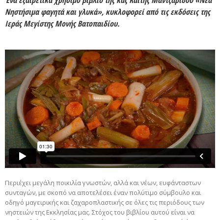
Νηστήσιμα φαγητά και γλυκά», κυκλοφoρεί από τις εκδόσεις της
Ιεράς Μεγίστης Μονής Βατοπαιδίου.
Περιέχει μεγάλη ποικιλία γνωστών, αλλά και νέων, ευφάνταστων
συνταγών, με σκοπό να αποτελέσει έναν πολύτιμο σύμβουλο και
οδηγό μαγειρικής και ζαχαροπλαστικής σε όλες τις περιόδους των
νηστειών της Εκκλησίας μας. Στόχος του βιβλίου αυτού είναι να