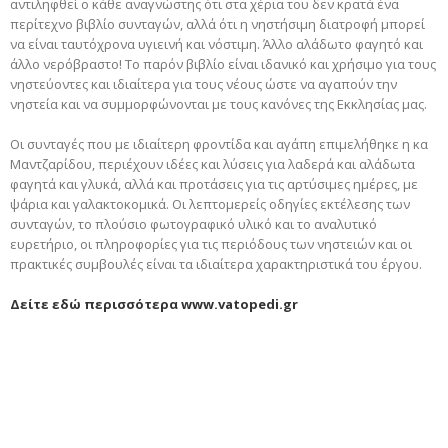
αντιληφθεί ο κάθε αναγνώστης ότι στα χέρια του δεν κρατά ένα
περίτεχνο βιβλίο συνταγών, αλλά ότι η νηστήσιμη διατροφή μπορεί
να είναι ταυτόχρονα υγιεινή και νόστιμη. Άλλο αλάδωτο φαγητό και
άλλο νερόβραστο! Το παρόν βιβλίο είναι ιδανικό και χρήσιμο για τους
νηστεύοντες και ιδιαίτερα για τους νέους ώστε να αγαπούν την
νηστεία και να συμμορφώνονται με τους κανόνες της Εκκλησίας μας.
Οι συνταγές που με ιδιαίτερη φροντίδα και αγάπη επιμελήθηκε η κα
Μαντζαρίδου, περιέχουν ιδέες και λύσεις για λαδερά και αλάδωτα
φαγητά και γλυκά, αλλά και προτάσεις για τις αρτύσιμες ημέρες, με
ψάρια και γαλακτοκομικά. Οι λεπτομερείς οδηγίες εκτέλεσης των
συνταγών, το πλούσιο φωτογραφικό υλικό και το αναλυτικό
ευρετήριο, οι πληροφορίες για τις περιόδους των νηστειών και οι
πρακτικές συμβουλές είναι τα ιδιαίτερα χαρακτηριστικά του έργου.
Δείτε εδώ περισσότερα www.vatopedi.gr