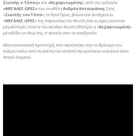
Σιωπής ο Τόπος»
και
«Κεχαριτωμένη»,
από την τριλογία
«ΜΕΓΑΛΕΣ ΩΡΕΣ»
του συνθέτη
Ανδρέα Κατσιγιάννη
. Στης
«
Σιωπής τον Τόπο
», το Άγιο Όρος, βιώνονται συνέχεια οι
«
ΜΕΓΑΛΕΣ ΩΡΕΣ
» της παρουσίας του Φωτός.Και οι ώρες γίνονται
μεγαλύτερες όταν η του αενάου Φωτός Μητέρα, η «
Κεχαριτωμένη
»
μεταδίδει το Φως της, σ’ αυτούς που το αναζητούν.
Μία κατανυκτική προσευχή, που ακούστηκε σαν το θρόισμα του
ανέμου κάτω από τη σκέπη του σεπτού Αγιορείτικου ουρανού στον
Αττικό Ουρανό.
: