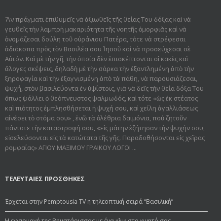
Ἂν πράγματι ἐπιθυμεῖς νὰ ἀξιωθεῖς τῆς θείας Του δόξας καὶ νὰ
γευθεῖς τὴν λαμπρὴ μακαριότητα τῆς νοητῆς ὀμορφιᾶς καὶ νὰ
ὀνομάζεσαι δούλη τοῦ οὐράνιου Πατέρα, τότε νὰ στρέφεσαι
ἀδιάκοπα πρὸς τὸν Βασιλέα σου Ἰησοῦ καὶ νὰ προσεύχεσαι σὲ
Αὐτόν. Καὶ μὲ τὴν γῆ, τὴν ὁποία δὲν ἐπισκέπτονται οἱ κακὲς καὶ
ἄλογες σκέψεις, δηλαδὴ μὲ τὴν σάρκα τὴν ἐξαντλημένη ἀπὸ τὴν
ξηροφαγία καὶ τὴν ἐξαγνισμένη ἀπὸ τὰ πάθη, νὰ παρουσιάζεσαι,
ψυχή, στὸν βασιλεύοντα ἐν ὑψίστοις, γιὰ νὰ δεῖς τὴν θεία δόξα Του
ὅπως ψάλλει ὁ θεόπνευστος ψαλμωδός, καὶ τότε «ὡς ἐκ στέατος
καὶ πιότητος ἐμπλησθήσεται ἡ ψυχή σου, καὶ χείλη ἀγαλλιάσεως
αἰνέσει τὸ στόμα σου» , ἐνῶ τὰ ὀλέθρια δαιμόνια, ποὺ ζητοῦν
πάντοτε τὴν καταστροφή σου, «εἰς μάτην ἐζήτησαν τὴν ψυχήν σου,
εἰσελεύσονται εἰς τὰ κατώτατα τῆς γῆς. Παραδοθήσον­ται εἰς χεῖρας
ρομφαίας» ΑΓΙΟΥ ΜΑΞΙΜΟΥ ΓΡΑΙΚΟΥ ΛΟΓΟΙ ...
ΤΕΛΕΥΤΑΙΕΣ ΠΡΟΣΘΗΚΕΣ
Έρχεται στην Pemptousia TV η τηλεοπτική σειρά “Βασιλική”
Η εφαρμογή της Βηματάρισσας με ένα κλικ στο κινητό σας