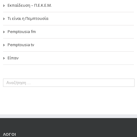
Εκπαίδευση – Π.Ε.Κ.Ε.Μ.
Τι είναι η Πεμπτουσία
Pemptousia fm
Pemptousia tv
Είπαν
ΛΟΓΟΙ