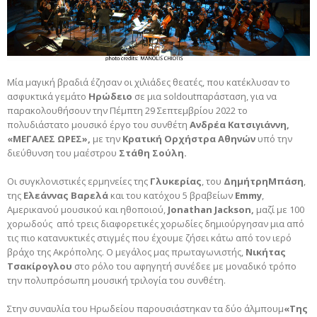
Μία μαγική βραδιά έζησαν οι χιλιάδες θεατές, που κατέκλυσαν το
ασφυκτικά γεμάτο
Ηρώδειο
σε μια soldoutπαράσταση, για να
παρακολουθήσουν την Πέμπτη 29 Σεπτεμβρίου 2022 το
πολυδιάστατο μουσικό έργο του συνθέτη
Ανδρέα Κατσιγιάννη,
«ΜΕΓΑΛΕΣ ΩΡΕΣ»,
με την
Κρατική Ορχήστρα Αθηνών
υπό την
διεύθυνση του μαέστρου
Στάθη Σούλη.
Οι συγκλονιστικές ερμηνείες της
Γλυκερίας
, του
ΔημήτρηΜπάση
,
της
Ελεάννας Βαρελά
και του κατόχου 5 βραβείων
Emmy
,
Αμερικανού μουσικού και ηθοποιού,
Jonathan Jackson,
μαζί με 100
χορωδούς από τρεις διαφορετικές χορωδίες δημιούργησαν μια από
τις πιο κατανυκτικές στιγμές που έχουμε ζήσει κάτω από τον ιερό
βράχο της Ακρόπολης. Ο μεγάλος μας πρωταγωνιστής,
Νικήτας
Τσακίρογλου
στο ρόλο του αφηγητή συνέδεε με μοναδικό τρόπο
την πολυπρόσωπη μουσική τριλογία του συνθέτη.
Στην συναυλία του Ηρωδείου παρουσιάστηκαν τα δύο άλμπουμ
«Της