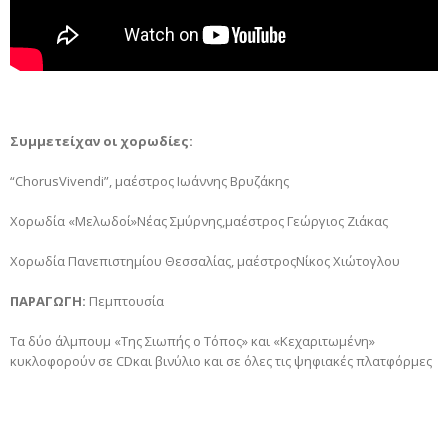
Συμμετείχαν οι χορωδίες:
“ChorusVivendi”, μαέστρος Ιωάννης Βρυζάκης
Χορωδία «Μελωδοί»Νέας Σμύρνης,μαέστρος Γεώργιος Ζιάκας
Χορωδία Πανεπιστημίου Θεσσαλίας, μαέστροςΝίκος Χιώτογλου
ΠΑΡΑΓΩΓΗ:
Πεμπτουσία
Τα δύο άλμπουμ «Της Σιωπής ο Τόπος» και «Κεχαριτωμένη»
κυκλοφορούν σε CDκαι βινύλιο και σε όλες τις ψηφιακές πλατφόρμες