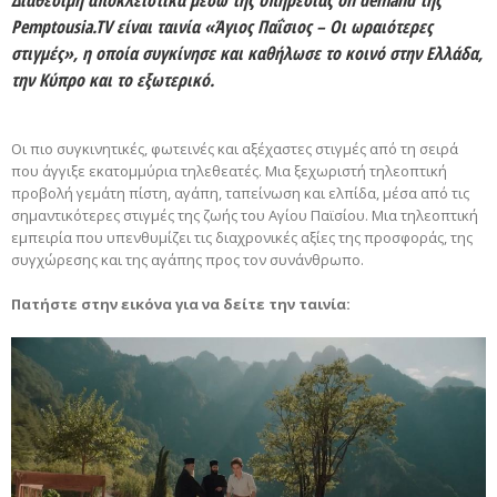
Pemptousia.TV είναι ταινία «Άγιος Παΐσιος – Οι ωραιότερες
στιγμές», η οποία συγκίνησε και καθήλωσε το κοινό στην Ελλάδα,
την Κύπρο και το εξωτερικό.
Οι πιο συγκινητικές, φωτεινές και αξέχαστες στιγμές από τη σειρά
που άγγιξε εκατομμύρια τηλεθεατές. Μια ξεχωριστή τηλεοπτική
προβολή γεμάτη πίστη, αγάπη, ταπείνωση και ελπίδα, μέσα από τις
σημαντικότερες στιγμές της ζωής του Αγίου Παϊσίου. Μια τηλεοπτική
εμπειρία που υπενθυμίζει τις διαχρονικές αξίες της προσφοράς, της
συγχώρεσης και της αγάπης προς τον συνάνθρωπο.
Πατήστε στην εικόνα για να δείτε την ταινία: