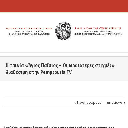
Η ταινία «Άγιος Παΐσιος – Οι ωραιότερες στιγμές»
διαθέσιμη στην Pemptousia TV
Προηγούμενο
Επόμενο
Διαθέσιμη αποκλειστικά μέσω της υπηρεσίας on demand της