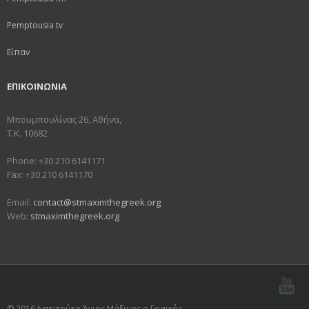
Pemptousia tv
Είπαν
ΕΠΙΚΟΙΝΩΝΙΑ
Μπουμπουλίνας 26, Αθήνα,
Τ.Κ. 10682
Phone: +30 210 6141171
Fax: +30 210 6141170
Email:
contact@stmaximthegreek.org
Web:
stmaximthegreek.org
© 2016 Ινστιτούτο Άγιος Μάξιμος ο Γραικός