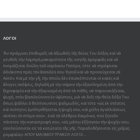
ΛΟΓΟΙ
Ἂν πράγματι ἐπιθυμεῖς νὰ ἀξιωθεῖς τῆς θείας Του δόξας καὶ νὰ
γευθεῖς τὴν λαμπρὴ μακαριότητα τῆς νοητῆς ὀμορφιᾶς καὶ νὰ
ὀνομάζεσαι δούλη τοῦ οὐράνιου Πατέρα, τότε νὰ στρέφεσαι
ἀδιάκοπα πρὸς τὸν Βασιλέα σου Ἰησοῦ καὶ νὰ προσεύχεσαι σὲ
Αὐτόν. Καὶ μὲ τὴν γῆ, τὴν ὁποία δὲν ἐπισκέπτονται οἱ κακὲς καὶ
ἄλογες σκέψεις, δηλαδὴ μὲ τὴν σάρκα τὴν ἐξαντλημένη ἀπὸ τὴν
ξηροφαγία καὶ τὴν ἐξαγνισμένη ἀπὸ τὰ πάθη, νὰ παρουσιάζεσαι,
ψυχή, στὸν βασιλεύοντα ἐν ὑψίστοις, γιὰ νὰ δεῖς τὴν θεία δόξα Του
ὅπως ψάλλει ὁ θεόπνευστος ψαλμωδός, καὶ τότε «ὡς ἐκ στέατος
καὶ πιότητος ἐμπλησθήσεται ἡ ψυχή σου, καὶ χείλη ἀγαλλιάσεως
αἰνέσει τὸ στόμα σου» , ἐνῶ τὰ ὀλέθρια δαιμόνια, ποὺ ζητοῦν
πάντοτε τὴν καταστροφή σου, «εἰς μάτην ἐζήτησαν τὴν ψυχήν σου,
εἰσελεύσονται εἰς τὰ κατώτατα τῆς γῆς. Παραδοθήσον­ται εἰς χεῖρας
ρομφαίας» ΑΓΙΟΥ ΜΑΞΙΜΟΥ ΓΡΑΙΚΟΥ ΛΟΓΟΙ ...