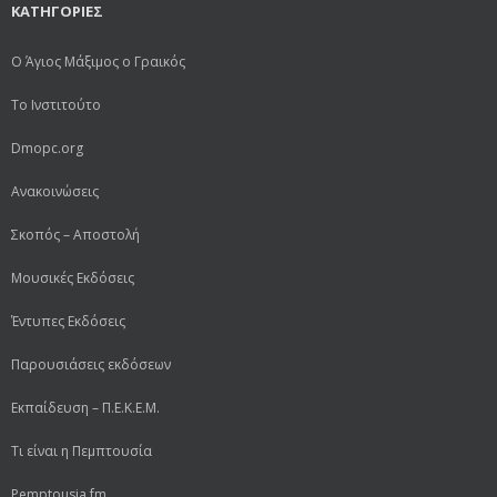
ΚΑΤΗΓΟΡΙΕΣ
Ο Άγιος Μάξιμος ο Γραικός
Το Ινστιτούτο
Dmopc.org
Ανακοινώσεις
Σκοπός – Αποστολή
Μουσικές Εκδόσεις
Έντυπες Εκδόσεις
Παρουσιάσεις εκδόσεων
Εκπαίδευση – Π.Ε.Κ.Ε.Μ.
Τι είναι η Πεμπτουσία
Pemptousia fm