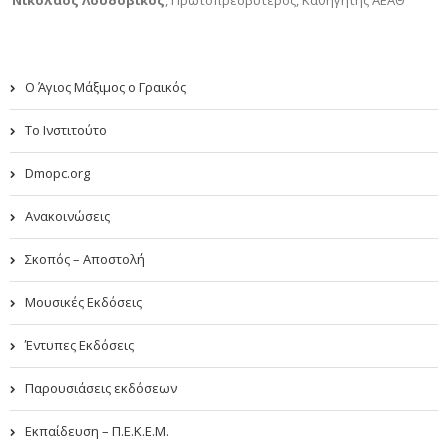
Νικόλαος Λουδοβίκος
,
Πρωτοπρεσβύτερος, Καθηγητής ΑΕΑΘ
Ο Άγιος Μάξιμος ο Γραικός
Το Ινστιτούτο
Dmopc.org
Ανακοινώσεις
Σκοπός – Αποστολή
Μουσικές Εκδόσεις
Έντυπες Εκδόσεις
Παρουσιάσεις εκδόσεων
Εκπαίδευση – Π.Ε.Κ.Ε.Μ.