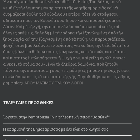
Ἂν πράγματι ἐπιθυμεῖς νὰ ἀξιωθεῖς τῆς θείας Του δόξας καὶ νὰ
γευθεῖς τὴν λαμπρὴ μακαριότητα τῆς νοητῆς ὀμορφιᾶς καὶ νὰ
ὀνομάζεσαι δούλη τοῦ οὐράνιου Πατέρα, τότε νὰ στρέφεσαι
ἀδιάκοπα πρὸς τὸν Βασιλέα σου Ἰησοῦ καὶ νὰ προσεύχεσαι σὲ
Αὐτόν. Καὶ μὲ τὴν γῆ, τὴν ὁποία δὲν ἐπισκέπτονται οἱ κακὲς καὶ
ἄλογες σκέψεις, δηλαδὴ μὲ τὴν σάρκα τὴν ἐξαντλημένη ἀπὸ τὴν
ξηροφαγία καὶ τὴν ἐξαγνισμένη ἀπὸ τὰ πάθη, νὰ παρουσιάζεσαι,
ψυχή, στὸν βασιλεύοντα ἐν ὑψίστοις, γιὰ νὰ δεῖς τὴν θεία δόξα Του
ὅπως ψάλλει ὁ θεόπνευστος ψαλμωδός, καὶ τότε «ὡς ἐκ στέατος
καὶ πιότητος ἐμπλησθήσεται ἡ ψυχή σου, καὶ χείλη ἀγαλλιάσεως
αἰνέσει τὸ στόμα σου» , ἐνῶ τὰ ὀλέθρια δαιμόνια, ποὺ ζητοῦν
πάντοτε τὴν καταστροφή σου, «εἰς μάτην ἐζήτησαν τὴν ψυχήν σου,
εἰσελεύσονται εἰς τὰ κατώτατα τῆς γῆς. Παραδοθήσον­ται εἰς χεῖρας
ρομφαίας» ΑΓΙΟΥ ΜΑΞΙΜΟΥ ΓΡΑΙΚΟΥ ΛΟΓΟΙ ...
ΤΕΛΕΥΤΑΙΕΣ ΠΡΟΣΘΗΚΕΣ
Έρχεται στην Pemptousia TV η τηλεοπτική σειρά “Βασιλική”
Η εφαρμογή της Βηματάρισσας με ένα κλικ στο κινητό σας