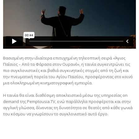
Βασισμένη στην ιδιαίτερα επιτυχημένη τηλεοπτική σειρά «Άγιος
Παΐσιος – Από τα Φάρασα στον Ουρανό», η ταινία συγκεντρώνει τις
πιο συγκλονιστικές και βαθιά συγκινητικές στιγμές από τη ζωή και
την πνευματική πορεία του Αγίου Παϊσίου, προσφέροντας στο κοινό
μια ολοκληρωμένη κινηματογραφική εμπειρία.
Η ταινία θα είναι διαθέσιμη αποκλειστικά μέσω της υπηρεσίας on
demand της Pemptousia.TV, ενώ παράλληλα προσφέρεται και στην
αγγλική γλώσσα, δίνοντας τη δυνατότητα σε θεατές από κάθε γωνιά
του κόσμου να γνωρίσουν το συγκλονιστικό αυτό έργο.