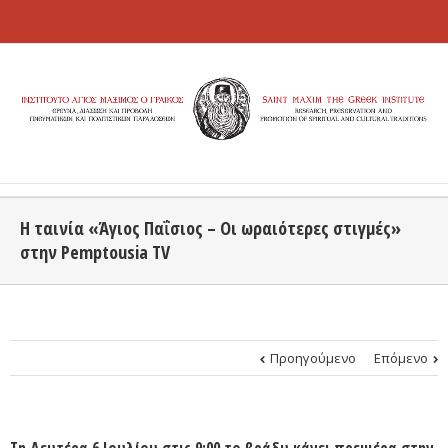
Η ταινία «Άγιος Παΐσιος – Οι ωραιότερες στιγμές»
στην Pemptousia TV
Προηγούμενο
Επόμενο
Τη Δευτέρα 6 Ιουλίου στις 9:00 το βράδυ κάνει πρεμιέρα στην