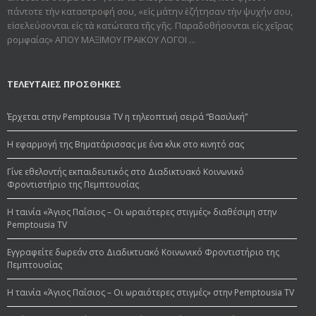
πάντοτε τὴν καταστροφή σου, «εἰς μάτην ἐζήτησαν τὴν ψυχήν σου,
εἰσελεύσονται εἰς τὰ κατώτατα τῆς γῆς. Παραδοθήσον­ται εἰς χεῖρας
ρομφαίας» ΑΓΙΟΥ ΜΑΞΙΜΟΥ ΓΡΑΙΚΟΥ ΛΟΓΟΙ ...
ΤΕΛΕΥΤΑΙΕΣ ΠΡΟΣΘΗΚΕΣ
Έρχεται στην Pemptousia TV η τηλεοπτική σειρά “Βασιλική”
Η εφαρμογή της Βηματάρισσας με ένα κλικ στο κινητό σας
Γίνε εθελοντής εκπαιδευτικός στο Διαδικτυακό Κοινωνικό
Φροντιστήριο της Πεμπτουσίας
Η ταινία «Άγιος Παΐσιος – Οι ωραιότερες στιγμές» διαθέσιμη στην
Pemptousia TV
Εγγραφείτε δωρεάν στο Διαδικτυακό Κοινωνικό Φροντιστήριο της
Πεμπτουσίας
Η ταινία «Άγιος Παΐσιος – Οι ωραιότερες στιγμές» στην Pemptousia TV