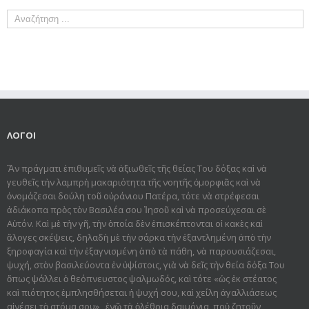
ΛΟΓΟΙ
Ἂν πράγματι ἐπιθυμεῖς νὰ ἀξιωθεῖς τῆς θείας Του δόξας καὶ νὰ
γευθεῖς τὴν λαμπρὴ μακαριότητα τῆς νοητῆς ὀμορφιᾶς καὶ νὰ
ὀνομάζεσαι δούλη τοῦ οὐράνιου Πατέρα, τότε νὰ στρέφεσαι
ἀδιάκοπα πρὸς τὸν Βασιλέα σου Ἰησοῦ καὶ νὰ προσεύχεσαι σὲ
Αὐτόν. Καὶ μὲ τὴν γῆ, τὴν ὁποία δὲν ἐπισκέπτονται οἱ κακὲς καὶ
ἄλογες σκέψεις, δηλαδὴ μὲ τὴν σάρκα τὴν ἐξαντλημένη ἀπὸ τὴν
ξηροφαγία καὶ τὴν ἐξαγνισμένη ἀπὸ τὰ πάθη, νὰ παρουσιάζεσαι,
ψυχή, στὸν βασιλεύοντα ἐν ὑψίστοις, γιὰ νὰ δεῖς τὴν θεία δόξα Του
ὅπως ψάλλει ὁ θεόπνευστος ψαλμωδός, καὶ τότε «ὡς ἐκ στέατος
καὶ πιότητος ἐμπλησθήσεται ἡ ψυχή σου, καὶ χείλη ἀγαλλιάσεως
αἰνέσει τὸ στόμα σου» , ἐνῶ τὰ ὀλέθρια δαιμόνια, ποὺ ζητοῦν