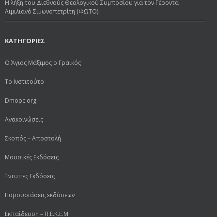
Η λήξη του Διεθνούς Θεολογικού Συμποσίου για τον Γέροντα
Αιμιλιανό Σιμωνοπετρίτη (ΦΩΤΟ)
ΚΑΤΗΓΟΡΙΕΣ
Ο Άγιος Μάξιμος ο Γραικός
Το Ινστιτούτο
Dmopc.org
Ανακοινώσεις
Σκοπός – Αποστολή
Μουσικές Εκδόσεις
Έντυπες Εκδόσεις
Παρουσιάσεις εκδόσεων
Εκπαίδευση – Π.Ε.Κ.Ε.Μ.