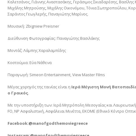
Καλετσάνος, Γιάννης Αναστασάκης, Γεράσιμος Σκιαδαρέσης, Βασίλης
Μιχάλης Μητρούσης, Μιχάλης Οικονόμου, Τόνια Σωτηροπούλου, Κορί
Σαράντος Γεωγλερής, Παναγιώτης Μαρίνος.
Μουσική: Zbigniew Preisner
Διεύθυνση Φωτογραφίας: Παναγιώτης Βασιλάκης
Μοντάζ: Λάμπης Χαραλαμπίδης
Κοστούμια: Εύα Νάθενα
Παραγωγή: Simeon Entertainment, View Master Films
Mέγας χορηγός της ταινίας είναι η
Ιερά Μέγιστη Μονή Βατοπαιδί
ο Γραικός
.
Mε την υποστήριξη των: Ιερά Μητρόπολη Μεσογαίας και Λαυρεωτικής,
FO, NP Ασφαλιστική, Ασφάλειαι Μινέττα, ΕΚΟΜΕ (Εθνικό Κέντρο Οπτ
Facebook:@manofgodthemoviegreece
Instagram:@manofgodthemoviegreece