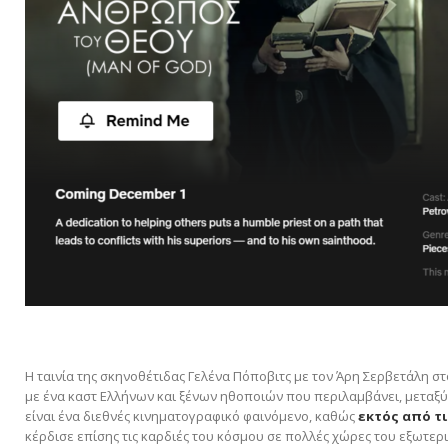
Η ταινία της σκηνοθέτιδας Γελένα Πόποβιτς με τον Άρη Σερβετάλη σ
με ένα καστ Ελλήνων και ξένων ηθοποιών που περιλαμβάνει, μεταξύ
είναι ένα διεθνές κινηματογραφικό φαινόμενο, καθώς
εκτός από τι
κέρδισε επίσης τις καρδιές του κόσμου σε πολλές χώρες του εξωτερ