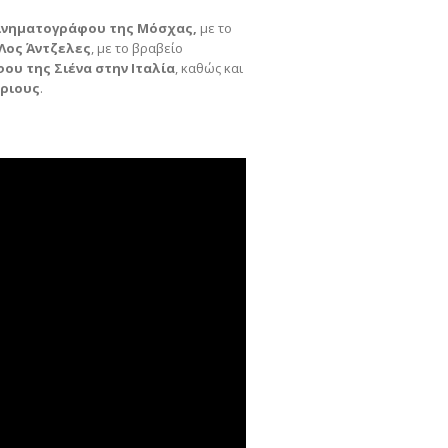
Κινηματογράφου της Μόσχας,
με το
Λος Άντζελες
, με το βραβείο
ου της Σιένα στην Ιταλία
, καθώς και
τριους
.