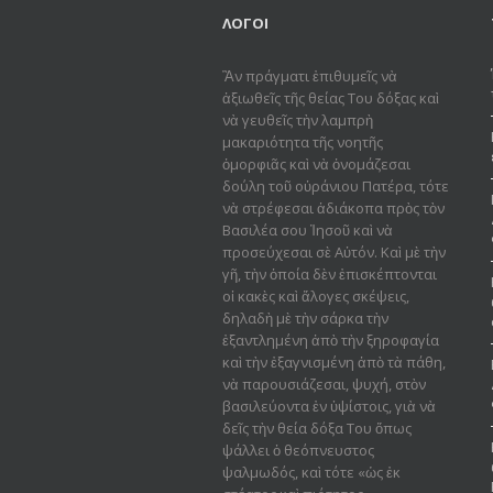
ΛΟΓΟΙ
Ἂν πράγματι ἐπιθυμεῖς νὰ
ἀξιωθεῖς τῆς θείας Του δόξας καὶ
νὰ γευθεῖς τὴν λαμπρὴ
μακαριότητα τῆς νοητῆς
ὀμορφιᾶς καὶ νὰ ὀνομάζεσαι
δούλη τοῦ οὐράνιου Πατέρα, τότε
νὰ στρέφεσαι ἀδιάκοπα πρὸς τὸν
Βασιλέα σου Ἰησοῦ καὶ νὰ
προσεύχεσαι σὲ Αὐτόν. Καὶ μὲ τὴν
γῆ, τὴν ὁποία δὲν ἐπισκέπτονται
οἱ κακὲς καὶ ἄλογες σκέψεις,
δηλαδὴ μὲ τὴν σάρκα τὴν
ἐξαντλημένη ἀπὸ τὴν ξηροφαγία
καὶ τὴν ἐξαγνισμένη ἀπὸ τὰ πάθη,
νὰ παρουσιάζεσαι, ψυχή, στὸν
βασιλεύοντα ἐν ὑψίστοις, γιὰ νὰ
δεῖς τὴν θεία δόξα Του ὅπως
ψάλλει ὁ θεόπνευστος
ψαλμωδός, καὶ τότε «ὡς ἐκ