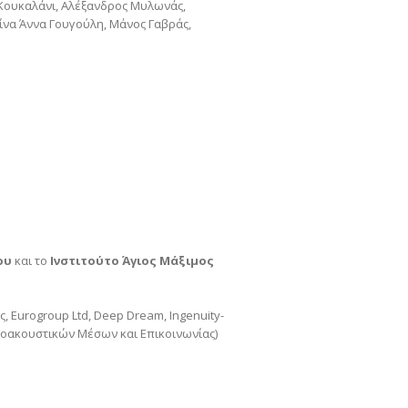
 Κουκαλάνι, Αλέξανδρος Μυλωνάς,
να Άννα Γουγούλη, Μάνος Γαβράς,
ου
και το
Ινστιτούτο Άγιος Μάξιμος
 Eurogroup Ltd, Deep Dream, Ingenuity-
ικοακουστικών Μέσων και Επικοινωνίας)