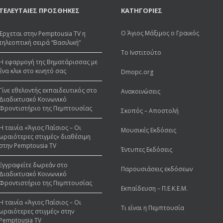
ΤΕΛΕΥΤΑΙΕΣ ΠΡΟΣΘΗΚΕΣ
ΚΑΤΗΓΟΡΙΕΣ
Ο Άγιος Μάξιμος ο Γραικός
Έρχεται στην Pemptousia TV η
τηλεοπτική σειρά “Βασιλική”
Το Ινστιτούτο
Η εφαρμογή της Βηματάρισσας με
ένα κλικ στο κινητό σας
Dmopc.org
Γίνε εθελοντής εκπαιδευτικός στο
Ανακοινώσεις
Διαδικτυακό Κοινωνικό
Φροντιστήριο της Πεμπτουσίας
Σκοπός – Αποστολή
Η ταινία «Άγιος Παΐσιος – Οι
Μουσικές Εκδόσεις
ωραιότερες στιγμές» διαθέσιμη
στην Pemptousia TV
Έντυπες Εκδόσεις
Εγγραφείτε δωρεάν στο
Παρουσιάσεις εκδόσεων
Διαδικτυακό Κοινωνικό
Φροντιστήριο της Πεμπτουσίας
Εκπαίδευση – Π.Ε.Κ.Ε.Μ.
Η ταινία «Άγιος Παΐσιος – Οι
Τι είναι η Πεμπτουσία
ωραιότερες στιγμές» στην
Pemptousia TV