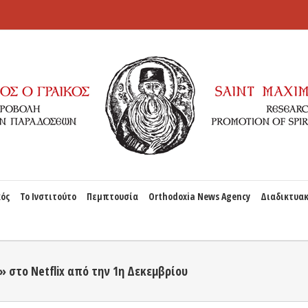
κός
Το Ινστιτούτο
Πεμπτουσία
Orthodoxia News Agency
Διαδικτυακ
 στο Netflix από την 1η Δεκεμβρίου