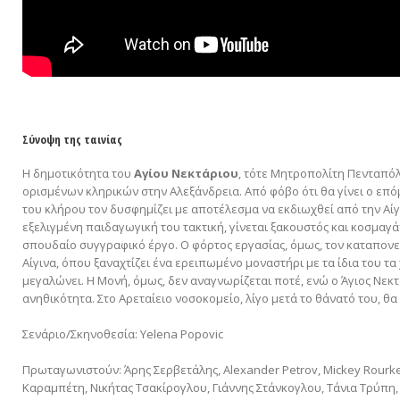
Σύνοψη της ταινίας
Η δημοτικότητα του
Αγίου Νεκτάριου
, τότε Μητροπολίτη Πενταπό
ορισμένων κληρικών στην Αλεξάνδρεια. Από φόβο ότι θα γίνει ο επ
του κλήρου τον δυσφημίζει με αποτέλεσμα να εκδιωχθεί από την Αίγ
εξελιγμένη παιδαγωγική του τακτική, γίνεται ξακουστός και κοσμαγάπ
σπουδαίο συγγραφικό έργο. Ο φόρτος εργασίας, όμως, τον καταπονε
Αίγινα, όπου ξαναχτίζει ένα ερειπωμένο μοναστήρι με τα ίδια του τα
μεγαλώνει. Η Μονή, όμως, δεν αναγνωρίζεται ποτέ, ενώ ο Άγιος Νεκτ
ανηθικότητα. Στο Αρεταίειο νοσοκομείο, λίγο μετά το θάνατό του, θα
Σενάριο/Σκηνοθεσία: Yelena Popovic
Πρωταγωνιστούν: Άρης Σερβετάλης, Alexander Petrov, Mickey Rourk
Καραμπέτη, Νικήτας Τσακίρογλου, Γιάννης Στάνκογλου, Τάνια Τρύπη