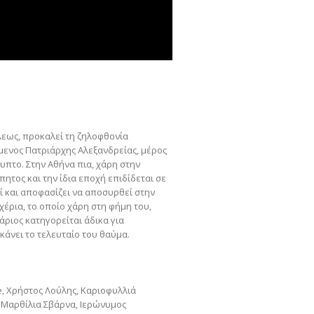
λεως, προκαλεί τη ζηλοφθονία
όμενος Πατριάρχης Αλεξανδρείας, μέρος
υπτο. Στην Αθήνα πια, χάρη στην
ητος και την ίδια εποχή επιδίδεται σε
ί και αποφασίζει να αποσυρθεί στην
 χέρια, το οποίο χάρη στη φήμη του,
άριος κατηγορείται άδικα για
 κάνει το τελευταίο του θαύμα.
e, Χρήστος Λούλης, Καριοφυλλιά
, Μαρθίλια Σβάρνα, Ιερώνυμος