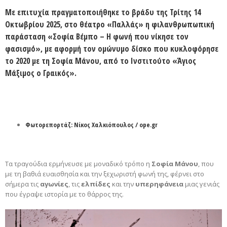
Με επιτυχία πραγματοποιήθηκε το βράδυ της Τρίτης 14
Οκτωβρίου 2025, στο θέατρο «Παλλάς» η φιλανθρωπωπική
παράσταση «Σοφία Βέμπο – Η φωνή που νίκησε τον
φασισμό», με αφορμή τον ομώνυμο
δίσκο
που κυκλοφόρησε
το 2020 με τη Σοφία Μάνου, από το Ινστιτούτο «Άγιος
Μάξιμος ο Γραικός».
Φωτορεπορτάζ: Νίκος Χαλκιόπουλος /
ope.gr
Τα τραγούδια ερμήνευσε με μοναδικό τρόπο η
Σοφία Μάνου
, που
με τη βαθιά ευαισθησία και την ξεχωριστή φωνή της, φέρνει στο
σήμερα τις
αγωνίες
, τις
ελπίδες
και την
υπερηφάνεια
μιας γενιάς
που έγραψε ιστορία με το θάρρος της.