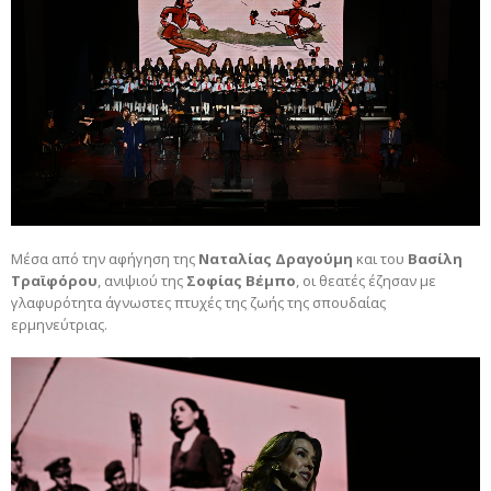
Μέσα από την αφήγηση της
Ναταλίας Δραγούμη
και του
Βασίλη
Τραϊφόρου
, ανιψιού της
Σοφίας Βέμπο
, οι θεατές έζησαν με
γλαφυρότητα άγνωστες πτυχές της ζωής της σπουδαίας
ερμηνεύτριας.