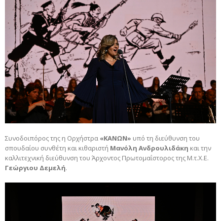
Συνοδοιπόρος της η Ορχήστρα
«ΚΑΝΩΝ»
υπό τη διεύθυνση του
σπουδαίου συνθέτη και κιθαριστή
Μανόλη Ανδρουλιδάκη
και την
καλλιτεχνική διεύθυνση του Άρχοντος Πρωτομαΐστορος της Μ.τ.Χ.Ε.
Γεώργιου Δεμελή
.