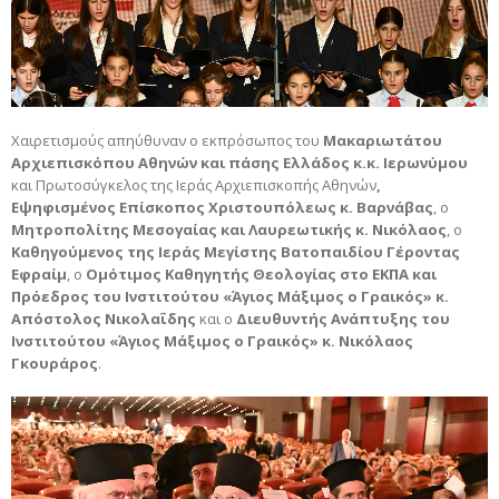
Χαιρετισμούς απηύθυναν ο εκπρόσωπος του
Μακαριωτάτου
Αρχιεπισκόπου Αθηνών και πάσης Ελλάδος κ.κ. Ιερωνύμου
και Πρωτοσύγκελος της Ιεράς Αρχιεπισκοπής Αθηνών
,
Εψηφισμένος Επίσκοπος Χριστουπόλεως κ. Βαρνάβας
, ο
Μητροπολίτης Μεσογαίας και Λαυρεωτικής κ. Νικόλαος
, ο
Καθηγούμενος της Ιεράς Μεγίστης Βατοπαιδίου Γέροντας
Εφραίμ
, ο
Ομότιμος Καθηγητής Θεολογίας στο ΕΚΠΑ και
Πρόεδρος του Ινστιτούτου «Άγιος Μάξιμος ο Γραικός» κ.
Απόστολος Νικολαΐδης
και ο
Διευθυντής Ανάπτυξης του
Ινστιτούτου «Άγιος Μάξιμος ο Γραικός» κ. Νικόλαος
Γκουράρος
.