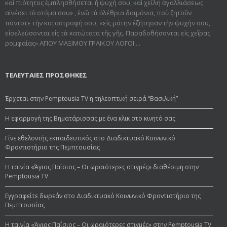
καὶ πιότητος ἐμπλησθήσεται ἡ ψυχή σου, καὶ χείλη ἀγαλλιάσεως
αἰνέσει τὸ στόμα σου» , ἐνῶ τὰ ὀλέθρια δαιμόνια, ποὺ ζητοῦν
πάντοτε τὴν καταστροφή σου, «εἰς μάτην ἐζήτησαν τὴν ψυχήν σου,
εἰσελεύσονται εἰς τὰ κατώτατα τῆς γῆς. Παραδοθήσον­ται εἰς χεῖρας
ρομφαίας» ΑΓΙΟΥ ΜΑΞΙΜΟΥ ΓΡΑΙΚΟΥ ΛΟΓΟΙ ...
ΤΕΛΕΥΤΑΙΕΣ ΠΡΟΣΘΗΚΕΣ
Έρχεται στην Pemptousia TV η τηλεοπτική σειρά “Βασιλική”
Η εφαρμογή της Βηματάρισσας με ένα κλικ στο κινητό σας
Γίνε εθελοντής εκπαιδευτικός στο Διαδικτυακό Κοινωνικό
Φροντιστήριο της Πεμπτουσίας
Η ταινία «Άγιος Παΐσιος – Οι ωραιότερες στιγμές» διαθέσιμη στην
Pemptousia TV
Εγγραφείτε δωρεάν στο Διαδικτυακό Κοινωνικό Φροντιστήριο της
Πεμπτουσίας
Η ταινία «Άγιος Παΐσιος – Οι ωραιότερες στιγμές» στην Pemptousia TV