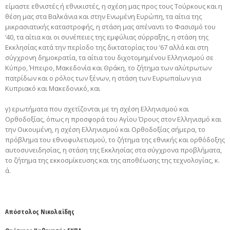
είμαστε εθνιστές ή εθνικιστές, η σχέση μας προς τους Τούρκους και η
θέση μας στα Βαλκάνια και στην Ενωμένη Ευρώπη, τα αίτια της
μικρασιατικής καταστροφής, η στάση μας απέναντι το Φασισμό του
‘40, τα αίτια και οι συνέπειες της εμφύλιας σύρραξης, η στάση της
Εκκλησίας κατά την περίοδο της δικτατορίας του ’67 αλλά και στη
σύγχρονη δημοκρατία, τα αίτια του διχοτομημένου Ελληνισμού σε
Κύπρο, Ήπειρο, Μακεδονία και Θράκη, το ζήτημα των αλύτρωτων
πατρίδων και ο ρόλος των ξένων, η στάση των Ευρωπαίων για
Κυπριακό και Μακεδονικό, και
γ) ερωτήματα που σχετίζονται με τη σχέση Ελληνισμού και
Ορθοδοξίας, όπως η προσφορά του Αγίου Όρους στον Ελληνισμό και
την Οικουμένη, η σχέση Ελληνισμού και Ορθοδοξίας σήμερα, το
πρόβλημα του εθνοφυλετισμού, το ζήτημα της εθνικής και ορθόδοξης
αυτοσυνειδησίας, η στάση της Εκκλησίας στα σύγχρονα προβλήματα,
το ζήτημα της εκκοσμίκευσης και της αποθέωσης της τεχνολογίας, κ.
ά.
Απόστολος Νικολαϊδης