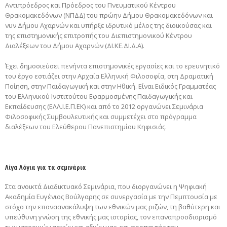
Αντιπρόεδρος και Πρόεδρος του Πνευματικού Κέντρου
Θρακομακεδόνων (ΝΠΔΔ) του πρώην Δήμου Θρακομακεδόνων και
νυν Δήμου Αχαρνών και υπήρξε ιδρυτικό μέλος της διοικούσας και
της επιστημονικής επιτροπής του Διεπιστημονικού Κέντρου
Διαλέξεων του Δήμου Αχαρνών (ΔΙ.ΚΕ.ΔΙ.Δ.Α).
Έχει δημοσιεύσει πενήντα επιστημονικές εργασίες και το ερευνητικό
του έργο εστιάζει στην Αρχαία Ελληνική Φιλοσοφία, στη Δραματική
Ποίηση, στην Παιδαγωγική και στην Ηθική. Είναι Ειδικός Γραμματέας
του Ελληνικού Ινστιτούτου Εφαρμοσμένης Παιδαγωγικής και
Εκπαίδευσης (ΕΛΛ.Ι.Ε.Π.ΕΚ) και από το 2012 οργανώνει Σεμινάρια
Φιλοσοφικής Συμβουλευτικής και συμμετέχει στο πρόγραμμα
διαλέξεων του Ελεύθερου Πανεπιστημίου Κηφισιάς.
Λίγα Λόγια για τα σεμινάρια
Στα ανοικτά Διαδικτυακό Σεμινάρια, που διοργανώνει η Ψηφιακή
Ακαδημία Ευγένιος Βούλγαρης σε συνεργασία με την Πεμπτουσία με
στόχο την επαναανακάλυψη των εθνικών μας ριζών, τη βαθύτερη και
υπεύθυνη γνώση της εθνικής μας ιστορίας, τον επαναπροσδιορισμό
των ιστορικών αρχών και αξιών μας, και προπαντός την