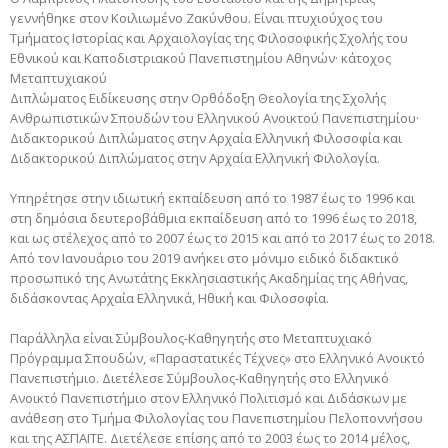
γεννήθηκε στον Κοιλιωμένο Ζακύνθου. Είναι πτυχιούχος του
Τμήματος Ιστορίας και Αρχαιολογίας της Φιλοσοφικής Σχολής του
Εθνικού και Καποδιστριακού Πανεπιστημίου Αθηνών· κάτοχος
Μεταπτυχιακού
Διπλώματος Ειδίκευσης στην Ορθόδοξη Θεολογία της Σχολής
Ανθρωπιστικών Σπουδών του Ελληνικού Ανοικτού Πανεπιστημίου·
Διδακτορικού Διπλώματος στην Αρχαία Ελληνική Φιλοσοφία και
Διδακτορικού Διπλώματος στην Αρχαία Ελληνική Φιλολογία.
Υπηρέτησε στην ιδιωτική εκπαίδευση από το 1987 έως το 1996 και
στη δημόσια δευτεροβάθμια εκπαίδευση από το 1996 έως το 2018,
και ως στέλεχος από το 2007 έως το 2015 και από το 2017 έως το 2018.
Από τον Ιανουάριο του 2019 ανήκει στο μόνιμο ειδικό διδακτικό
προσωπικό της Ανωτάτης Εκκλησιαστικής Ακαδημίας της Αθήνας,
διδάσκοντας Αρχαία Ελληνικά, Ηθική και Φιλοσοφία.
Παράλληλα είναι Σύμβουλος-Καθηγητής στο Μεταπτυχιακό
Πρόγραμμα Σπουδών, «Παραστατικές Τέχνες» στο Ελληνικό Ανοικτό
Πανεπιστήμιο. Διετέλεσε Σύμβουλος-Καθηγητής στο Ελληνικό
Ανοικτό Πανεπιστήμιο στον Ελληνικό Πολιτισμό και Διδάσκων με
ανάθεση στο Τμήμα Φιλολογίας του Πανεπιστημίου Πελοποννήσου
και της ΑΣΠΑΙΤΕ. Διετέλεσε επίσης από το 2003 έως το 2014 μέλος,