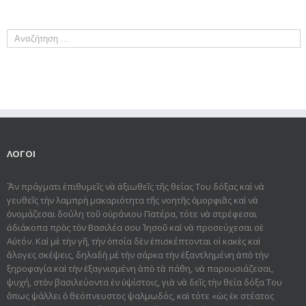
ΛΟΓΟΙ
Ἂν πράγματι ἐπιθυμεῖς νὰ ἀξιωθεῖς τῆς θείας Του δόξας καὶ νὰ
γευθεῖς τὴν λαμπρὴ μακαριότητα τῆς νοητῆς ὀμορφιᾶς καὶ νὰ
ὀνομάζεσαι δούλη τοῦ οὐράνιου Πατέρα, τότε νὰ στρέφεσαι
ἀδιάκοπα πρὸς τὸν Βασιλέα σου Ἰησοῦ καὶ νὰ προσεύχεσαι σὲ
Αὐτόν. Καὶ μὲ τὴν γῆ, τὴν ὁποία δὲν ἐπισκέπτονται οἱ κακὲς καὶ
ἄλογες σκέψεις, δηλαδὴ μὲ τὴν σάρκα τὴν ἐξαντλημένη ἀπὸ τὴν
ξηροφαγία καὶ τὴν ἐξαγνισμένη ἀπὸ τὰ πάθη, νὰ παρουσιάζεσαι,
ψυχή, στὸν βασιλεύοντα ἐν ὑψίστοις, γιὰ νὰ δεῖς τὴν θεία δόξα Του
ὅπως ψάλλει ὁ θεόπνευστος ψαλμωδός, καὶ τότε «ὡς ἐκ στέατος