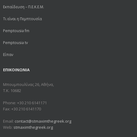
Εκπαίδευση – Π.Ε.Κ.Ε.Μ.
Τι είναι η Πεμπτουσία
Pemptousia fm
Pemptousia tv
Είπαν
ΕΠΙΚΟΙΝΩΝΙΑ
Μπουμπουλίνας 26, Αθήνα,
Τ.Κ. 10682
Phone: +30 210 6141171
Fax: +30 210 6141170
Email:
contact@stmaximthegreek.org
Web:
stmaximthegreek.org