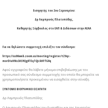
Εισηγητής του 2ου Σεμιναρίου:
Δρ Λαμπρινός Πλατυπόδης,
Καθηγητής Σύμβουλος στο ΕΑΠ & Διδάσκων στην ΑΕΑΑ
Για να δηλώσετε συμμετοχή επιλέξτε τον σύνδεσμο:
https://us06web.zoom.us/meeting/register/tZ0qc-
morDIuHNx3AS9Qg8TEqTQJckHFfG8q
Αφού εγγραφείτε θα λάβετε μήνυμα επιβεβαίωσης με τον
προσωπικό σας σύνδεσμο συμμετοχής τον οποίο θα μπορείτε να
χρησιμοποιήσετε προκειμένου να εισαχθείτε στην σύναξη.
ΣΥΝΤΟΜΟ ΒΙΟΓΡΑΦΙΚΟ ΕΙΣΗΓΗΤΗ
Δρ Λαμπρινός Πλατυπόδης
Ο Λαμπρινός Πλατυπόδης του Ευσταθίου και της Δημητρίας