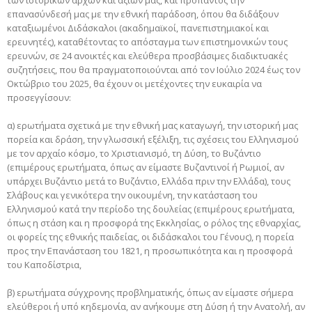
επανασύνδεσή μας με την εθνική παράδοση, όπου θα διδάξουν
καταξιωμένοι Διδάσκαλοι (ακαδημαϊκοί, πανεπιστημιακοί και
ερευνητές), καταθέτοντας το απόσταγμα των επιστημονικών τους
ερευνών, σε 24 ανοικτές και ελεύθερα προσβάσιμες διαδικτυακές
συζητήσεις, που θα πραγματοποιούνται από τον Ιούλιο 2024 έως τον
Οκτώβριο του 2025, θα έχουν οι μετέχοντες την ευκαιρία να
προσεγγίσουν:
α) ερωτήματα σχετικά με την εθνική μας καταγωγή, την ιστορική μας
πορεία και δράση, την γλωσσική εξέλιξη, τις σχέσεις του Ελληνισμού
με τον αρχαίο κόσμο, το Χριστιανισμό, τη Δύση, το Βυζάντιο
(επιμέρους ερωτήματα, όπως αν είμαστε Βυζαντινοί ή Ρωμιοί, αν
υπάρχει Βυζάντιο μετά το Βυζάντιο, Ελλάδα πριν την Ελλάδα), τους
Σλάβους και γενικότερα την οικουμένη, την κατάσταση του
Ελληνισμού κατά την περίοδο της δουλείας (επιμέρους ερωτήματα,
όπως η στάση και η προσφορά της Εκκλησίας, ο ρόλος της εθναρχίας,
οι φορείς της εθνικής παιδείας, οι διδάσκαλοι του Γένους), η πορεία
προς την Επανάσταση του 1821, η προσωπικότητα και η προσφορά
του Καποδίστρια,
β) ερωτήματα σύγχρονης προβληματικής, όπως αν είμαστε σήμερα
ελεύθεροι ή υπό κηδεμονία, αν ανήκουμε στη Δύση ή την Ανατολή, αν