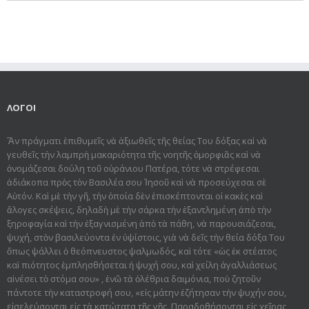
ΛΟΓΟΙ
Ἂν πράγματι ἐπιθυμεῖς νὰ ἀξιωθεῖς τῆς θείας Του δόξας καὶ νὰ
γευθεῖς τὴν λαμπρὴ μακαριότητα τῆς νοητῆς ὀμορφιᾶς καὶ νὰ
ὀνομάζεσαι δούλη τοῦ οὐράνιου Πατέρα, τότε νὰ στρέφεσαι
ἀδιάκοπα πρὸς τὸν Βασιλέα σου Ἰησοῦ καὶ νὰ προσεύχεσαι σὲ
Αὐτόν. Καὶ μὲ τὴν γῆ, τὴν ὁποία δὲν ἐπισκέπτονται οἱ κακὲς καὶ
ἄλογες σκέψεις, δηλαδὴ μὲ τὴν σάρκα τὴν ἐξαντλημένη ἀπὸ τὴν
ξηροφαγία καὶ τὴν ἐξαγνισμένη ἀπὸ τὰ πάθη, νὰ παρουσιάζεσαι,
ψυχή, στὸν βασιλεύοντα ἐν ὑψίστοις, γιὰ νὰ δεῖς τὴν θεία δόξα Του
ὅπως ψάλλει ὁ θεόπνευστος ψαλμωδός, καὶ τότε «ὡς ἐκ στέατος
καὶ πιότητος ἐμπλησθήσεται ἡ ψυχή σου, καὶ χείλη ἀγαλλιάσεως
αἰνέσει τὸ στόμα σου» , ἐνῶ τὰ ὀλέθρια δαιμόνια, ποὺ ζητοῦν
πάντοτε τὴν καταστροφή σου, «εἰς μάτην ἐζήτησαν τὴν ψυχήν σου,
εἰσελεύσονται εἰς τὰ κατώτατα τῆς γῆς. Παραδοθήσον­ται εἰς χεῖρας