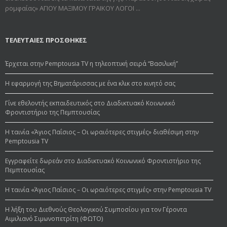
ρομφαίας» ΑΓΙΟΥ ΜΑΞΙΜΟΥ ΓΡΑΙΚΟΥ ΛΟΓΟΙ ...
ΤΕΛΕΥΤΑΙΕΣ ΠΡΟΣΘΗΚΕΣ
Έρχεται στην Pemptousia TV η τηλεοπτική σειρά “Βασιλική”
Η εφαρμογή της Βηματάρισσας με ένα κλικ στο κινητό σας
Γίνε εθελοντής εκπαιδευτικός στο Διαδικτυακό Κοινωνικό
Φροντιστήριο της Πεμπτουσίας
Η ταινία «Άγιος Παΐσιος – Οι ωραιότερες στιγμές» διαθέσιμη στην
Pemptousia TV
Εγγραφείτε δωρεάν στο Διαδικτυακό Κοινωνικό Φροντιστήριο της
Πεμπτουσίας
Η ταινία «Άγιος Παΐσιος – Οι ωραιότερες στιγμές» στην Pemptousia TV
Η λήξη του Διεθνούς Θεολογικού Συμποσίου για τον Γέροντα
Αιμιλιανό Σιμωνοπετρίτη (ΦΩΤΟ)