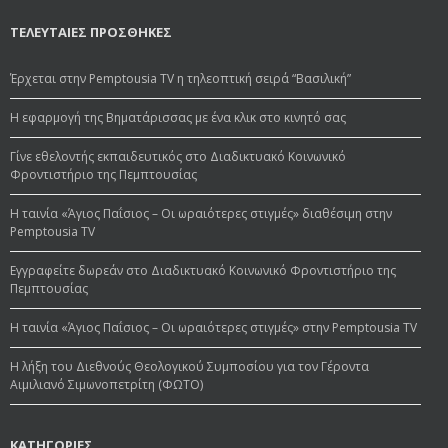
ΤΕΛΕΥΤΑΙΕΣ ΠΡΟΣΘΗΚΕΣ
Έρχεται στην Pemptousia TV η τηλεοπτική σειρά “Βασιλική”
Η εφαρμογή της Βηματάρισσας με ένα κλικ στο κινητό σας
Γίνε εθελοντής εκπαιδευτικός στο Διαδικτυακό Κοινωνικό
Φροντιστήριο της Πεμπτουσίας
Η ταινία «Άγιος Παΐσιος – Οι ωραιότερες στιγμές» διαθέσιμη στην
Pemptousia TV
Εγγραφείτε δωρεάν στο Διαδικτυακό Κοινωνικό Φροντιστήριο της
Πεμπτουσίας
Η ταινία «Άγιος Παΐσιος – Οι ωραιότερες στιγμές» στην Pemptousia TV
Η λήξη του Διεθνούς Θεολογικού Συμποσίου για τον Γέροντα
Αιμιλιανό Σιμωνοπετρίτη (ΦΩΤΟ)
ΚΑΤΗΓΟΡΙΕΣ