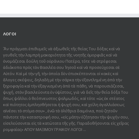
ΛΟΓΟΙ
Ἂν πράγματι ἐπιθυμεῖς νὰ ἀξιωθεῖς τῆς θείας Του δόξας καὶ νὰ
γευθεῖς τὴν λαμπρὴ μακαριότητα τῆς νοητῆς ὀμορφιᾶς καὶ νὰ
ὀνομάζεσαι δούλη τοῦ οὐράνιου Πατέρα, τότε νὰ στρέφεσαι
ἀδιάκοπα πρὸς τὸν Βασιλέα σου Ἰησοῦ καὶ νὰ προσεύχεσαι σὲ
Αὐτόν. Καὶ μὲ τὴν γῆ, τὴν ὁποία δὲν ἐπισκέπτονται οἱ κακὲς καὶ
ἄλογες σκέψεις, δηλαδὴ μὲ τὴν σάρκα τὴν ἐξαντλημένη ἀπὸ τὴν
ξηροφαγία καὶ τὴν ἐξαγνισμένη ἀπὸ τὰ πάθη, νὰ παρουσιάζεσαι,
ψυχή, στὸν βασιλεύοντα ἐν ὑψίστοις, γιὰ νὰ δεῖς τὴν θεία δόξα Του
ὅπως ψάλλει ὁ θεόπνευστος ψαλμωδός, καὶ τότε «ὡς ἐκ στέατος
καὶ πιότητος ἐμπλησθήσεται ἡ ψυχή σου, καὶ χείλη ἀγαλλιάσεως
αἰνέσει τὸ στόμα σου» , ἐνῶ τὰ ὀλέθρια δαιμόνια, ποὺ ζητοῦν
πάντοτε τὴν καταστροφή σου, «εἰς μάτην ἐζήτησαν τὴν ψυχήν σου,
εἰσελεύσονται εἰς τὰ κατώτατα τῆς γῆς. Παραδοθήσον­ται εἰς χεῖρας
ρομφαίας» ΑΓΙΟΥ ΜΑΞΙΜΟΥ ΓΡΑΙΚΟΥ ΛΟΓΟΙ ...