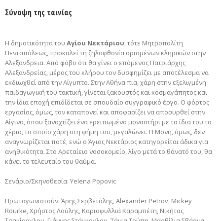
Σύνοψη της ταινίας
Η δημοτικότητα του
Αγίου Νεκτάριου
, τότε Μητροπολίτη
Πενταπόλεως, προκαλεί τη ζηλοφθονία ορισμένων κληρικών στην
Αλεξάνδρεια. Από φόβο ότι θα γίνει ο επόμενος Πατριάρχης
Αλεξανδρείας, μέρος του κλήρου τον δυσφημίζει με αποτέλεσμα να
εκδιωχθεί από την Αίγυπτο. Στην Αθήνα πια, χάρη στην εξελιγμένη
παιδαγωγική του τακτική, γίνεται ξακουστός και κοσμαγάπητος και
την ίδια εποχή επιδίδεται σε σπουδαίο συγγραφικό έργο. Ο φόρτος
εργασίας, όμως, τον καταπονεί και αποφασίζει να αποσυρθεί στην
Αίγινα, όπου ξαναχτίζει ένα ερειπωμένο μοναστήρι με τα ίδια του τα
χέρια, το οποίο χάρη στη φήμη του, μεγαλώνει. Η Μονή, όμως, δεν
αναγνωρίζεται ποτέ, ενώ ο Άγιος Νεκτάριος κατηγορείται άδικα για
ανηθικότητα. Στο Αρεταίειο νοσοκομείο, λίγο μετά το θάνατό του, θα
κάνει το τελευταίο του θαύμα.
Σενάριο/Σκηνοθεσία: Yelena Popovic
Πρωταγωνιστούν: Άρης Σερβετάλης, Alexander Petrov, Mickey
Rourke, Χρήστος Λούλης, Καριοφυλλιά Καραμπέτη, Νικήτας
Τσακίρογλου, Γιάννης Στάνκογλου, Τάνια Τρύπη, Μαρθίλια Σβάρνα,