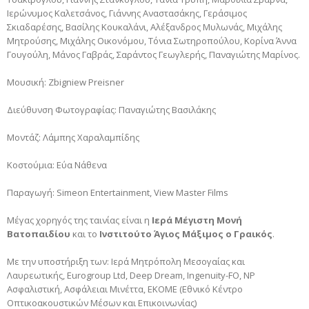
Ιερώνυμος Καλετσάνος, Γιάννης Αναστασάκης, Γεράσιμος
Σκιαδαρέσης, Βασίλης Κουκαλάνι, Αλέξανδρος Μυλωνάς, Μιχάλης
Μητρούσης, Μιχάλης Οικονόμου, Τόνια Σωτηροπούλου, Κορίνα Άννα
Γουγούλη, Μάνος Γαβράς, Σαράντος Γεωγλερής, Παναγιώτης Μαρίνος.
Μουσική: Zbigniew Preisner
Διεύθυνση Φωτογραφίας: Παναγιώτης Βασιλάκης
Μοντάζ: Λάμπης Χαραλαμπίδης
Κοστούμια: Εύα Νάθενα
Παραγωγή: Simeon Entertainment, View Master Films
Mέγας χορηγός της ταινίας είναι η
Ιερά Μέγιστη Μονή
Βατοπαιδίου
και το
Ινστιτούτο Άγιος Μάξιμος ο Γραικός
.
Mε την υποστήριξη των: Ιερά Μητρόπολη Μεσογαίας και
Λαυρεωτικής, Eurogroup Ltd, Deep Dream, Ingenuity-FO, NP
Ασφαλιστική, Ασφάλειαι Μινέττα, ΕΚΟΜΕ (Εθνικό Κέντρο
Οπτικοακουστικών Μέσων και Επικοινωνίας)