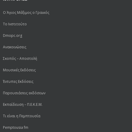
Ο Άγιος Μάξιμος ο Γραικός
Το Ινστιτούτο
Dmopc.org
Ανακοινώσεις
Σκοπός – Αποστολή
Μουσικές Εκδόσεις
Έντυπες Εκδόσεις
Παρουσιάσεις εκδόσεων
Εκπαίδευση – Π.Ε.Κ.Ε.Μ.
Τι είναι η Πεμπτουσία
Pemptousia fm