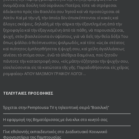
ὀνομάζεσαι δούλη τοῦ οὐράνιου Πατέρα, τότε νὰ στρέφεσαι
ἀδιάκοπα πρὸς τὸν Βασιλέα σου Ἰησοῦ καὶ νὰ προσεύχεσαι σὲ
Αὐτόν. Καὶ μὲ τὴν γῆ, τὴν ὁποία δὲν ἐπισκέπτονται οἱ κακὲς καὶ
ἄλογες σκέψεις, δηλαδὴ μὲ τὴν σάρκα τὴν ἐξαντλημένη ἀπὸ τὴν
ξηροφαγία καὶ τὴν ἐξαγνισμένη ἀπὸ τὰ πάθη, νὰ παρουσιάζεσαι,
ψυχή, στὸν βασιλεύοντα ἐν ὑψίστοις, γιὰ νὰ δεῖς τὴν θεία δόξα Του
ὅπως ψάλλει ὁ θεόπνευστος ψαλμωδός, καὶ τότε «ὡς ἐκ στέατος
καὶ πιότητος ἐμπλησθήσεται ἡ ψυχή σου, καὶ χείλη ἀγαλλιάσεως
αἰνέσει τὸ στόμα σου» , ἐνῶ τὰ ὀλέθρια δαιμόνια, ποὺ ζητοῦν
πάντοτε τὴν καταστροφή σου, «εἰς μάτην ἐζήτησαν τὴν ψυχήν σου,
εἰσελεύσονται εἰς τὰ κατώτατα τῆς γῆς. Παραδοθήσον­ται εἰς χεῖρας
ρομφαίας» ΑΓΙΟΥ ΜΑΞΙΜΟΥ ΓΡΑΙΚΟΥ ΛΟΓΟΙ ...
ΤΕΛΕΥΤΑΙΕΣ ΠΡΟΣΘΗΚΕΣ
Έρχεται στην Pemptousia TV η τηλεοπτική σειρά “Βασιλική”
Η εφαρμογή της Βηματάρισσας με ένα κλικ στο κινητό σας
Γίνε εθελοντής εκπαιδευτικός στο Διαδικτυακό Κοινωνικό
Φροντιστήριο της Πεμπτουσίας