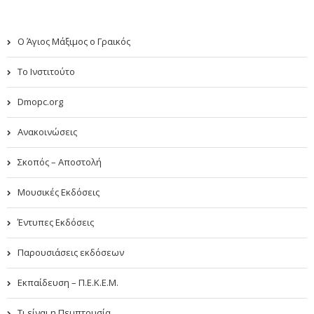
Ο Άγιος Μάξιμος ο Γραικός
Το Ινστιτούτο
Dmopc.org
Ανακοινώσεις
Σκοπός – Αποστολή
Μουσικές Εκδόσεις
Έντυπες Εκδόσεις
Παρουσιάσεις εκδόσεων
Εκπαίδευση – Π.Ε.Κ.Ε.Μ.
Τι είναι η Πεμπτουσία