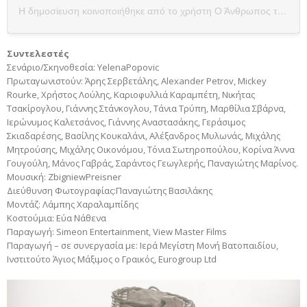
Η δημοσίευση κοινοποιήθηκε από το χρήστη Ο Άνθρωπος του Θεού (@manofgodthemoviegreece)
Συντελεστές
Σενάριο/Σκηνοθεσία: YelenaPopovic
Πρωταγωνιστούν: Άρης Σερβετάλης, Alexander Petrov, Mickey
Rourke, Χρήστος Λούλης, Καριοφυλλιά Καραμπέτη, Νικήτας
Τσακίρογλου, Γιάννης Στάνκογλου, Τάνια Τρύπη, Μαρθίλια Σβάρνα,
Ιερώνυμος Καλετσάνος, Γιάννης Αναστασάκης, Γεράσιμος
Σκιαδαρέσης, Βασίλης Κουκαλάνι, Αλέξανδρος Μυλωνάς, Μιχάλης
Μητρούσης, Μιχάλης Οικονόμου, Τόνια Σωτηροπούλου, Κορίνα Άννα
Γουγούλη, Μάνος Γαβράς, Σαράντος Γεωγλερής, Παναγιώτης Μαρίνος.
Μουσική: ZbigniewPreisner
Διεύθυνση Φωτογραφίας:Παναγιώτης Βασιλάκης
Μοντάζ: Λάμπης Χαραλαμπίδης
Κοστούμια: Εύα Νάθενα
Παραγωγή: Simeon Entertainment, View Master Films
Παραγωγή – σε συνεργασία με: Ιερά Μεγίστη Μονή Βατοπαιδίου,
Ινστιτούτο Άγιος Μάξιμος o Γραικός, Eurogroup Ltd