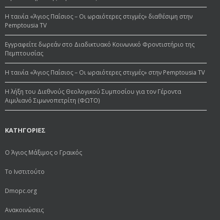
Η ταινία «Άγιος Παΐσιος – Οι ωραιότερες στιγμές» διαθέσιμη στην
Pemptousia TV
Εγγραφείτε δωρεάν στο Διαδικτυακό Κοινωνικό Φροντιστήριο της
Πεμπτουσίας
Η ταινία «Άγιος Παΐσιος – Οι ωραιότερες στιγμές» στην Pemptousia TV
Η λήξη του Διεθνούς Θεολογικού Συμποσίου για τον Γέροντα
Αιμιλιανό Σιμωνοπετρίτη (ΦΩΤΟ)
ΚΑΤΗΓΟΡΙΕΣ
Ο Άγιος Μάξιμος ο Γραικός
Το Ινστιτούτο
Dmopc.org
Ανακοινώσεις