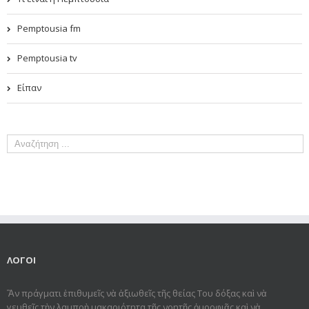
Pemptousia fm
Pemptousia tv
Είπαν
ΛΟΓΟΙ
Ἂν πράγματι ἐπιθυμεῖς νὰ ἀξιωθεῖς τῆς θείας Του δόξας καὶ νὰ
γευθεῖς τὴν λαμπρὴ μακαριότητα τῆς νοητῆς ὀμορφιᾶς καὶ νὰ