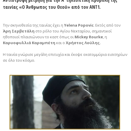
ταινίας «
Ο Άνθρωπος του Θεού
» από τον ΑΝΤ1.
Την σκηνοθεσία της ταινίας έχει η
Yelena Popovic
. Εκτός από τον
Άρη Σερβετάλη
στο ρόλο του Αγίου Νεκταρίου, σημαντικοί
ηθοποιοί πλαισιώνουν το καστ όπως οι
Mickey Rourke
, η
Καρυοφυλλιά Καραμπέτη
και ο
Χρήστος Λούλης.
Η ταινία γνώρισε μεγάλη επιτυχία και έκοψε εκατομμύρια εισιτηρίων
σε όλο τον κόσμο.