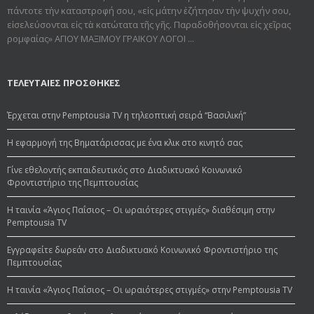
πάντοτε τὴν καταστροφή σου, «εἰς μάτην ἐζήτησαν τὴν ψυχήν σου,
εἰσελεύσονται εἰς τὰ κατώτατα τῆς γῆς. Παραδοθήσον­ται εἰς χεῖρας
ρομφαίας» ΑΓΙΟΥ ΜΑΞΙΜΟΥ ΓΡΑΙΚΟΥ ΛΟΓΟΙ ...
ΤΕΛΕΥΤΑΙΕΣ ΠΡΟΣΘΗΚΕΣ
Έρχεται στην Pemptousia TV η τηλεοπτική σειρά “Βασιλική”
Η εφαρμογή της Βηματάρισσας με ένα κλικ στο κινητό σας
Γίνε εθελοντής εκπαιδευτικός στο Διαδικτυακό Κοινωνικό
Φροντιστήριο της Πεμπτουσίας
Η ταινία «Άγιος Παΐσιος – Οι ωραιότερες στιγμές» διαθέσιμη στην
Pemptousia TV
Εγγραφείτε δωρεάν στο Διαδικτυακό Κοινωνικό Φροντιστήριο της
Πεμπτουσίας
Η ταινία «Άγιος Παΐσιος – Οι ωραιότερες στιγμές» στην Pemptousia TV