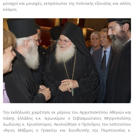
μοναχοί και μοναχές, εκπρόσωποι της πολιτικής εξουσίας και απλός
κόσμος.
Την εκδήλωση χαιρέτησε εκ μέρους του Αρχιεπισκόπου Αθηνών και
πάσης Ελλάδος κ.κ. Ιερωνύμου ο Σεβασμιώτατος Μητροπολίτης
Δωδώνης κ. Χρυσόστομος. Ακολούθησε ο Πρόεδρος του Ινστιτούτου
«Άγιος Μάξιμος ο Γραικός» και διευθυντής της Πεμπτουσίας κ.