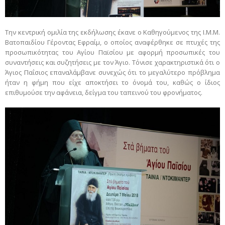
Την κεντρική ομιλία της εκδήλωσης έκανε ο Καθηγούμενος της Ι.Μ.Μ.
Βατοπαιδίου Γέροντας Εφραίμ, ο οποίος αναφέρθηκε σε πτυχές της
προσωπικότητας του Αγίου Παϊσίου με αφορμή προσωπικές του
συναντήσεις και συζητήσεις με τον Άγιο. Τόνισε χαρακτηριστικά ότι ο
Άγιος Παΐσιος επαναλάμβανε συνεχώς ότι το μεγαλύτερο πρόβλημα
ήταν η φήμη που είχε αποκτήσει το όνομά του, καθώς ο ίδιος
επιθυμούσε την αφάνεια, δείγμα του ταπεινού του φρονήματος.