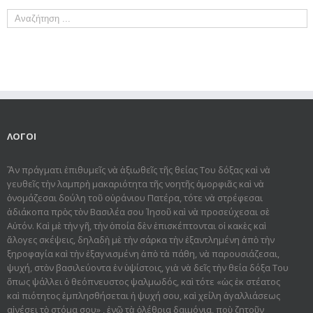
ΛΟΓΟΙ
Ἂν πράγματι ἐπιθυμεῖς νὰ ἀξιωθεῖς τῆς θείας Του δόξας καὶ νὰ
γευθεῖς τὴν λαμπρὴ μακαριότητα τῆς νοητῆς ὀμορφιᾶς καὶ νὰ
ὀνομάζεσαι δούλη τοῦ οὐράνιου Πατέρα, τότε νὰ στρέφεσαι
ἀδιάκοπα πρὸς τὸν Βασιλέα σου Ἰησοῦ καὶ νὰ προσεύχεσαι σὲ
Αὐτόν. Καὶ μὲ τὴν γῆ, τὴν ὁποία δὲν ἐπισκέπτονται οἱ κακὲς καὶ
ἄλογες σκέψεις, δηλαδὴ μὲ τὴν σάρκα τὴν ἐξαντλημένη ἀπὸ τὴν
ξηροφαγία καὶ τὴν ἐξαγνισμένη ἀπὸ τὰ πάθη, νὰ παρουσιάζεσαι,
ψυχή, στὸν βασιλεύοντα ἐν ὑψίστοις, γιὰ νὰ δεῖς τὴν θεία δόξα Του
ὅπως ψάλλει ὁ θεόπνευστος ψαλμωδός, καὶ τότε «ὡς ἐκ στέατος
καὶ πιότητος ἐμπλησθήσεται ἡ ψυχή σου, καὶ χείλη ἀγαλλιάσεως
αἰνέσει τὸ στόμα σου» , ἐνῶ τὰ ὀλέθρια δαιμόνια, ποὺ ζητοῦν