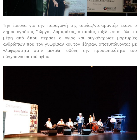
Την έρευνα για την παραγωγή της ταινίας/ντοκιμαντέρ έκανε ο
δημοσιογράφος Γιώργος Λαμπράκος, ο οποίος ταξίδεψε σε όλα τα
μέρη από όπου πέρασε ο Άγιος και συγκέντρωσε μαρτυρίες
ανθρώπων που τον γνωρίσαν και τον έζησαν, αποτυπώνοντας με
γλαφυρότητα στην μεγάλη οθόνη την προσωπικότητα του
σύγχρονου αυτού αγίου.