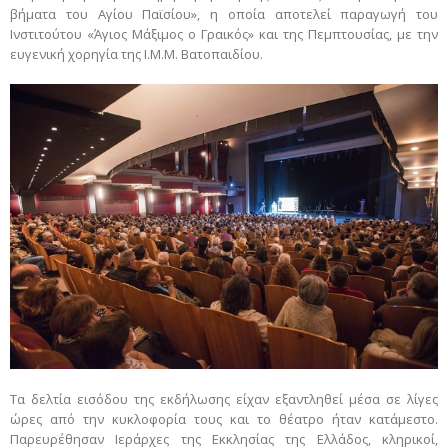
βήματα του Αγίου Παϊσίου», η οποία αποτελεί παραγωγή του
Ινστιτούτου «Άγιος Μάξιμος ο Γραικός» και της Πεμπτουσίας, με την
ευγενική χορηγία της Ι.Μ.Μ. Βατοπαιδίου.
Τα δελτία εισόδου της εκδήλωσης είχαν εξαντληθεί μέσα σε λίγες
ώρες από την κυκλοφορία τους και το θέατρο ήταν κατάμεστο.
Παρευρέθησαν Ιεράρχες της Εκκλησίας της Ελλάδος, κληρικοί,