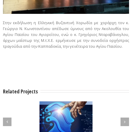
Στην εκδήλωση η Ελληνική Βυζαντινή Χορωδία με χοράρχη τον κ.
Γεώργιο Ν. Κωνσταντίνου απέδωσε ύμνους από την Ακολουθία του
Αγίου Παϊσίου του Αγιορείτου, ενώ ο κ. Γρηγόριος Νταραβάνογλου,
άρχων μαΐστωρ της Μ.τ.Χ.Ε. ερμήνευσε με την συνοδεία ορχήστρας
τραγούδια από την Καππαδοκία, την γενέτειρα του Αγίου Παϊσίου.
Related Projects