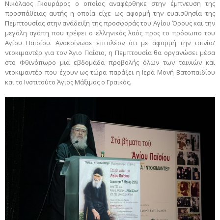
Νικόλαος Γκουράρος ο οποίος αναφέρθηκε στην έμπνευση της
προσπάθειας αυτής η οποία είχε ως αφορμή την ευαισθησία της
Πεμπτουσίας στην ανάδειξη της προσφοράς του Αγίου Όρους και την
μεγάλη αγάπη που τρέφει ο ελληνικός λαός προς το πρόσωπο του
Αγίου Παϊσίου. Ανακοίνωσε επιπλέον ότι με αφορμή την ταινία/
ντοκιμαντέρ για τον Άγιο Παΐσιο, η Πεμπτουσία θα οργανώσει μέσα
στο Φθινόπωρο μια εβδομάδα προβολής όλων των ταινιών και
ντοκιμαντέρ που έχουν ως τώρα παράξει η Ιερά Μονή Βατοπαιδίου
και το Ινστιτούτο Άγιος Μάξιμος ο Γραικός.