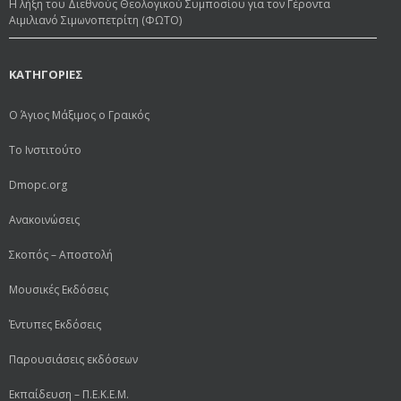
Η λήξη του Διεθνούς Θεολογικού Συμποσίου για τον Γέροντα
Αιμιλιανό Σιμωνοπετρίτη (ΦΩΤΟ)
ΚΑΤΗΓΟΡΙΕΣ
Ο Άγιος Μάξιμος ο Γραικός
Το Ινστιτούτο
Dmopc.org
Ανακοινώσεις
Σκοπός – Αποστολή
Μουσικές Εκδόσεις
Έντυπες Εκδόσεις
Παρουσιάσεις εκδόσεων
Εκπαίδευση – Π.Ε.Κ.Ε.Μ.