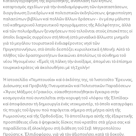
Καταλογογράφηση τῆς Βιβλιοθήκης, ἀνάπλαση τῶν κήπων,
καταρτισμὸς σχεδίων γιὰ τὴν ἀναδιαμόρφωση τῶν ἐγκαταστάσεων,
διοργάνωση Συνεδρίων καὶ πολιτιστικῶν ἐκδηλώσεων, ψηφιοποίηση
παλαιτύπων βιβλίων καὶ πολλῶν ἄλλων δράσεων – ἐν μέσῳ μάλιστα
τοῦ καθημερινοῦ λατρευτικοῦ προγράμματος τῆς Ἀδελφότητος, ἀλλὰ
καὶ τῶν πολυάριθμων ξεναγήσεων ποὺ τελοῦνται στοὺς ἐπισκέπτες οἱ
ὁποῖοι διαρκῶς συρρέουν στὴ Μονὴ (στὸ μοναδικὸ ἄλλωστε μνημεῖο
γιὰ τὸ μεγάλου τουριστικοῦ ἐνδιαφέροντος νησὶ τῶν
Πριγκηποννήσων, στὸ ὁποῖο δεσπόζει κυριολεκτικά ἡ Μονή). Αὐτὸ τὸ
πλῆθος τῶν δραστηριοτήτων δικαιώνει ἀπολύτως τὸ σύνθημα τοῦ
νέου Ἡγουμένου: «Ἐμεῖς τὴ Χάλκη τὴν ἀνοίξαμε, ἀπομένει τὸ ἐπίσημο
τουρκικὸ κράτος νὰ ἀκολουθήσει μὲ τὴ Σχολή»!
Ἡ ἰστοσελίδα «Πεμπτουσία» καὶ ὁ ἐκδότης της, τὸ Ἰνστιτοῦτο Ἔρευνας,
Διάσωσης καὶ Προβολῆς Πνευματικῶν καὶ Πολιτιστικῶν Παραδόσεων
«Ἅγιος Μάξιμος ὁ Γραικός», εὐαισθητοποιήθηκαν ἔγκαιρα στὴν
κοσμογονία ποὺ συντελεῖται στὴν κορυφὴ τοῦ «Λόφου τῆς Ἐλπίδας»
καὶ ἀποφάσισαν τὴ δημιουργία ἑνὸς ντοκιμαντέρ, τὸ ὁποῖο καταγράφει
τὶς πτυχὲς τοῦ ἔργου ποὺ παράγεται σήμερα στὴ μήτρα αὐτὴ τῆς
Ρωμιοσύνης καὶ τῆς Ὀρθοδοξίας. Τὸ ἀποτέλεσμα αὐτῆς τῆς ἐξαιρετικῆς
προσπάθειας εἶναι ὁ ψηφιακὸς δίσκος ποὺ κρατᾶτε στὰ χέρια σας καὶ
παραδίδεται ἐξ ὁλοκλήρου στὴ διάθεση τοῦ Σεβ. Μητροπολίτου
Προύσης κ. Ἐλπιδοφόρου, γιὰ νὰ τὸν ἀξιοποιήσει κατὰ τὸ δοκοῦν.