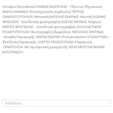
•Σενάριο Σκηνοθεσία ΓΙΑΝΝΗΣ ΣΚΟΠΕΤΕΑΣ •Ἔρευνα /Ὀργάνωση
ΜΑΡΙΑ ΓΙΑΧΝΑΚΗ •Ἐπιστημονικὸς σύμβουλος ΠΕΤΡΟΣ
ΠΑΝΑΓΙΩΤΟΠΟΥΛΟΣ •Μουσικὴ ΒΑΓΓΕΛΗΣ ΣΒΑΡΝΑΣ •Μοντὰζ ΚΟΣΜΑΣ
ΦΙΛΙΟΥΣΗΣ •Διεύθυνση φωτογραφίας ΚΩΣΤΑΣ ΜΑΤΙΚΑΣ •Κάμερα
ΜΑΡΙΟΣ ΦΡΑΤΖΕΛΑΣ •Διεύθυνση φωτογραφίας (2nd Unit) ΤΑΚΗΣ
ΠΟΔΑΡΟΠΟΥΛΟΣ •Φωτογραφίες ἐξωφύλλου ΝΙΚΟΛΑΟΣ ΜΑΓΓΙΝΑΣ
•Βοηθὸς Παραγωγῆς ΜΑΡΘΑ ΣΒΑΡΝΑ •Post production STUDIO PIXEL •
Ἐκτέλεση Παραγωγῆς SCEPTIC PRODUCTIONS •Παραγωγὴ
ΠΕΜΠΤΟΥΣΙΑ Μὲ τὴν εὐγενικὴ χορηγία τῆς ΙΕΡΑΣ ΜΕΓΙΣΤΗΣ ΜΟΝΗΣ
ΒΑΤΟΠΑΙΔΙΟΥ