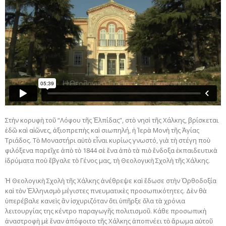
Στὴν κορυφὴ τοῦ “Λόφου τῆς Ἐλπίδας”, στὸ νησὶ τῆς Χάλκης, βρίσκεται
ἐδῶ καὶ αἰῶνες, ἀξιοπρεπὴς καὶ σιωπηλή, ἡ Ἱερὰ Μονὴ τῆς Ἁγίας
Τριάδος. Τὸ Μοναστήρι αὐτὸ εἶναι κυρίως γνωστό, γιὰ τὴ στέγη ποὺ
φιλόξενα παρεῖχε ἀπὸ τὸ 1844 σὲ ἕνα ἀπὸ τὰ πιὸ ἔνδοξα ἐκπαιδευτικὰ
ἱδρύματα ποὺ ἔβγαλε τὸ Γένος μας, τὴ Θεολογικὴ Σχολὴ τῆς Χάλκης.
Ἡ Θεολογικὴ Σχολὴ τῆς Χάλκης ἀνέθρεψε καὶ ἔδωσε στὴν Ὀρθοδοξία
καὶ τὸν Ἑλληνισμὸ μέγιστες πνευματικὲς προσωπικότητες. Δὲν θὰ
ὑπερέβαλε κανεὶς ἂν ἰσχυριζόταν ὅτι ὑπῆρξε ὅλα τὰ χρόνια
λειτουργίας της κέντρο παραγωγῆς πολιτισμοῦ. Κάθε προσωπικὴ
ἀναστροφὴ μὲ ἕναν ἀπόφοιτο τῆς Χάλκης ἀποπνέει τὸ ἄρωμα αὐτοῦ