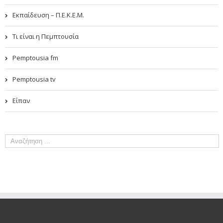
Εκπαίδευση – Π.Ε.Κ.Ε.Μ.
Τι είναι η Πεμπτουσία
Pemptousia fm
Pemptousia tv
Είπαν