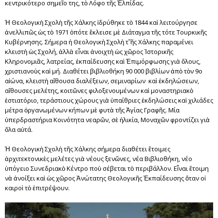
κεντρικότερο σημεῖο της, τὸ Λόφο τῆς Ἐλπίδας.
Ἡ Θεολογικὴ Σχολὴ τῆς Χάλκης ἱδρύθηκε τὸ 1844 καὶ λειτούργησε
ἀνελλιπῶς ὡς τὸ 1971 ὁπότε ἔκλεισε μὲ Διάταγμα τῆς τότε Τουρκικῆς
Κυβέρνησης. Σήμερα ἡ Θεολογικὴ Σχολὴ τ῀ῆς Χάλκης παραμένει
κλειστὴ ὡς Σχολή, ἀλλὰ εἶναι ἀνοιχτὴ ὡς χῶρος Ἱστορικῆς
Κληρονομιᾶς, λατρείας, ἐκπαίδευσης καὶ Ἐπιμόρφωσης γιὰ ὅλους,
χριστιανοὺς καὶ μή. Διαθέτει βιβλιοθήκη 90 000 βιβλίων ἀπὸ τὸν 9ο
αἰώνα, κλειστὴ αἴθουσα διαλέξεων, σεμιναρίων καὶ ἐκδηλώσεων,
αἴθουσες μελέτης, κοιτῶνες φιλοξενουμένων καὶ μοναστηριακὸ
ἑστιατόριο, τεράστιους χώρους γιὰ ὑπαίθριες ἐκδηλώσεις καὶ χιλιάδες
μέτρα ὀργανωμένων κήπων μὲ φυτὰ τῆς Ἁγίας Γραφῆς. Μία
ὑπερδραστήρια Κοινότητα νεαρῶν, σὲ ἡλικία, Μοναχῶν φροντίζει γιὰ
ὅλα αὐτά.
Ἡ Θεολογικὴ Σχολὴ τῆς Χάλκης σήμερα διαθέτει ἕτοιμες
ἀρχιτεκτονικὲς μελέτες γιὰ νέους ξενῶνες, νέα Βιβλιοθήκη, νέο
ὑπόγειο Συνεδριακὸ Κέντρο ποὺ σέβεται τὸ περιβάλλον. Εἶναι ἕτοιμη
νὰ ἀνοίξει καὶ ὡς χῶρος Ἀνώτατης Θεολογικῆς Ἐκπαίδευσης ὅταν οἱ
καιροὶ τὸ ἐπιτρέψουν.