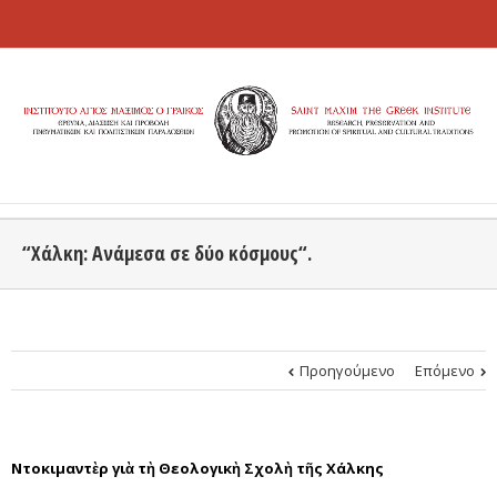
“Χάλκη: Ανάμεσα σε δύο κόσμους“.
Προηγούμενο
Επόμενο
Ντοκιμαντὲρ γιὰ τὴ Θεολογικὴ Σχολὴ τῆς Χάλκης