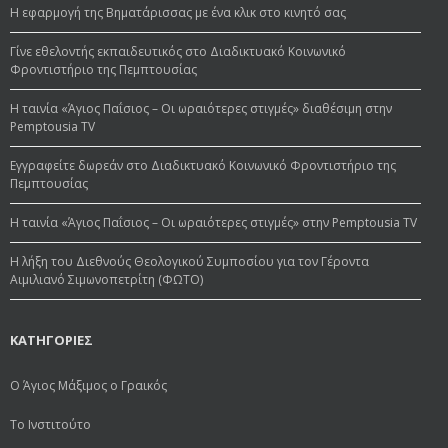
Η εφαρμογή της Βηματάρισσας με ένα κλικ στο κινητό σας
Γίνε εθελοντής εκπαιδευτικός στο Διαδικτυακό Κοινωνικό
Φροντιστήριο της Πεμπτουσίας
Η ταινία «Άγιος Παΐσιος – Οι ωραιότερες στιγμές» διαθέσιμη στην
Pemptousia TV
Εγγραφείτε δωρεάν στο Διαδικτυακό Κοινωνικό Φροντιστήριο της
Πεμπτουσίας
Η ταινία «Άγιος Παΐσιος – Οι ωραιότερες στιγμές» στην Pemptousia TV
Η λήξη του Διεθνούς Θεολογικού Συμποσίου για τον Γέροντα
Αιμιλιανό Σιμωνοπετρίτη (ΦΩΤΟ)
ΚΑΤΗΓΟΡΙΕΣ
Ο Άγιος Μάξιμος ο Γραικός
Το Ινστιτούτο