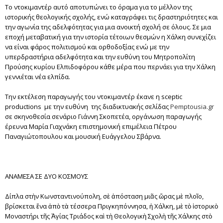
Το ντοκιμαντέρ αυτό αποτυπώνει το όραμα για το μέλλον της
ιστορικής θεολογικής σχολής, ενώ καταγράφει τις δραστηριότητες και
την αγωνία της αδελφότητας για μια ανοικτή σχολή σε όλους. Σε μια
εποχή μεταβατική για την ιστορία τέτοιων θεσμών η Χάλκη συνεχίζει
να είναι φάρος πολιτισμού και ορθοδοξίας ενώ με την
υπερδραστήρια αδελφότητα και την ευθύνη του Μητροπολίτη
Προύσης κυρίου Ελπιδοφόρου κάθε μέρα που περνάει για την Χάλκη
γεννιέται νέα ελπίδα.
Την εκτέλεση παραγωγής του ντοκιμαντέρ έκανε η sceptic
productions με την ευθύνη της διαδικτυακής σελίδας
Pemptousia.gr
σε σκηνοθεσία σενάριο Γιάννη Σκοπετέα, οργάνωση παραγωγής
έρευνα Μαρία Γιαχνάκη επιστημονική επιμέλεια Πέτρου
Παναγιώτοπουλου και μουσική Ευάγγελου Σβάρνα.
ΑΝΑΜΕΣΑ ΣΕ ΔΥΟ ΚΟΣΜΟΥΣ
Δίπλα στὴν Κωνσταντινούπολη, σὲ ἀπόσταση μιᾶς ὥρας μὲ πλοῖο,
βρίσκεται ἕνα ἀπὸ τὰ τέσσερα Πριγκηπόννησα, ἡ Χάλκη, μὲ τὸ ἱστορικὸ
Μοναστήρι τῆς Ἁγίας Τριάδος καὶ τὴ Θεολογικὴ Σχολὴ τῆς Χάλκης στὸ