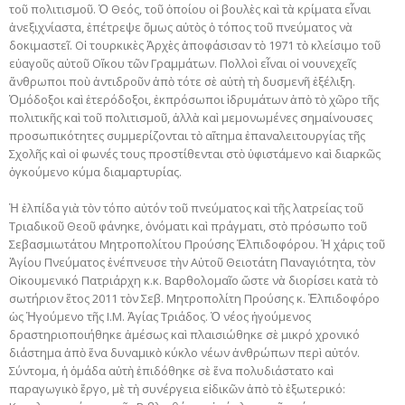
τοῦ πολιτισμοῦ. Ὁ Θεός, τοῦ ὁποίου οἱ βουλὲς καὶ τὰ κρίματα εἶναι
ἀνεξιχνίαστα, ἐπέτρεψε ὅμως αὐτὸς ὁ τόπος τοῦ πνεύματος νὰ
δοκιμαστεῖ. Οἱ τουρκικὲς Ἀρχὲς ἀποφάσισαν τὸ 1971 τὸ κλείσιμο τοῦ
εὐαγοῦς αὐτοῦ Οἴκου τῶν Γραμμάτων. Πολλοὶ εἶναι οἱ νουνεχεῖς
ἄνθρωποι ποὺ ἀντιδροῦν ἀπὸ τότε σὲ αὐτὴ τὴ δυσμενῆ ἐξέλιξη.
Ὁμόδοξοι καὶ ἑτερόδοξοι, ἐκπρόσωποι ἱδρυμάτων ἀπὸ τὸ χῶρο τῆς
πολιτικῆς καὶ τοῦ πολιτισμοῦ, ἀλλὰ καὶ μεμονωμένες σημαίνουσες
προσωπικότητες συμμερίζονται τὸ αἴτημα ἐπαναλειτουργίας τῆς
Σχολῆς καὶ οἱ φωνές τους προστίθενται στὸ ὑφιστάμενο καὶ διαρκῶς
ὀγκούμενο κύμα διαμαρτυρίας.
Ἡ ἐλπίδα γιὰ τὸν τόπο αὐτόν τοῦ πνεύματος καὶ τῆς λατρείας τοῦ
Τριαδικοῦ Θεοῦ φάνηκε, ὀνόματι καὶ πράγματι, στὸ πρόσωπο τοῦ
Σεβασμιωτάτου Μητροπολίτου Προύσης Ἐλπιδοφόρου. Ἡ χάρις τοῦ
Ἁγίου Πνεύματος ἐνέπνευσε τὴν Αὐτοῦ Θειοτάτη Παναγιότητα, τὸν
Οἰκουμενικό Πατριάρχη κ.κ. Βαρθολομαῖο ὥστε νὰ διορίσει κατὰ τὸ
σωτήριον ἔτος 2011 τὸν Σεβ. Μητροπολίτη Προύσης κ. Ἐλπιδοφόρο
ὡς Ἡγούμενο τῆς Ι.Μ. Ἁγίας Τριάδος. Ὁ νέος ἡγούμενος
δραστηριοποιήθηκε ἀμέσως καὶ πλαισιώθηκε σὲ μικρό χρονικό
διάστημα ἀπὸ ἕνα δυναμικὸ κύκλο νέων ἀνθρώπων περὶ αὐτόν.
Σύντομα, ἡ ὁμάδα αὐτὴ ἐπιδόθηκε σὲ ἕνα πολυδιάστατο καὶ
παραγωγικὸ ἔργο, μὲ τὴ συνέργεια εἰδικῶν ἀπὸ τὸ ἐξωτερικό: