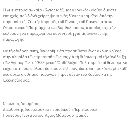
Ἡ «Πεμπτουσία» καὶ ὁ «Ἅγιος Μάξιμος ὁ Γραικὸς» αἰσθανόμαστε
εὐτυχεῖς, ποὺ ὁ ἀνὰ χεῖρας ψηφιακὸς δίσκος κοσμεῖται ἀπὸ τὴν
παρουσία τῆς Σεπτῆς Κορυφῆς τοῦ Γένους, τοῦ Παναγιωτάτου
Οἰκουμενικοῦ Πατριάρχου κ.κ. Βαρθολομαίου, ὁ ὁποῖος εἶχε τὴν
καλοσύνη νὰ παραχωρήσει συνέντευξη γιὰ τὶς ἀνάγκες τῆς
παραγωγῆς.
Μὲ τὴν ἔκδοση αὐτή, θεωροῦμε ὅτι προστίθεται ἕνας ἀκόμη κρίκος
στὴν ἁλυσίδα τῶν προσπαθειῶν μας γιὰ τὴ διάσωση καὶ τὴν ἀνάδειξη
τῶν θησαυρῶν τοῦ Ἑλληνικοῦ Ὀρθόδοξου Πολιτισμοῦ καὶ θέλουμε νὰ
εὐχαριστήσουμε ὅλους ὅσοι συνετέλεσαν, ὥστε νὰ προκύψει μία καθ’
ὅλα ἄρτια αἰσθητικὰ παραγωγὴ πρὸς δόξαν τοῦ Κυρίου κα τῆς
Ἐκκλησίας μας.
Νικόλαος Γκουράρος
Διευθυντής διαδικτυακού περιοδικοῦ «Πεμπτουσία»
Πρόεδρος Ἰνστιτούτου Ἅγιος Μάξιμος ὁ Γραικός