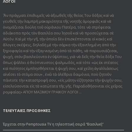
ΛΟΓΟΙ
Ἂν πράγματι ἐπιθυμεῖς νὰ ἀξιωθεῖς τῆς θείας Του δόξας καὶ νὰ
γευθεῖς τὴν λαμπρὴ μακαριότητα τῆς νοητῆς ὀμορφιᾶς καὶ νὰ
ὀνομάζεσαι δούλη τοῦ οὐράνιου Πατέρα, τότε νὰ στρέφεσαι
ἀδιάκοπα πρὸς τὸν Βασιλέα σου Ἰησοῦ καὶ νὰ προσεύχεσαι σὲ
Αὐτόν. Καὶ μὲ τὴν γῆ, τὴν ὁποία δὲν ἐπισκέπτονται οἱ κακὲς καὶ
ἄλογες σκέψεις, δηλαδὴ μὲ τὴν σάρκα τὴν ἐξαντλημένη ἀπὸ τὴν
ξηροφαγία καὶ τὴν ἐξαγνισμένη ἀπὸ τὰ πάθη, νὰ παρουσιάζεσαι,
ψυχή, στὸν βασιλεύοντα ἐν ὑψίστοις, γιὰ νὰ δεῖς τὴν θεία δόξα Του
ὅπως ψάλλει ὁ θεόπνευστος ψαλμωδός, καὶ τότε «ὡς ἐκ στέατος
καὶ πιότητος ἐμπλησθήσεται ἡ ψυχή σου, καὶ χείλη ἀγαλλιάσεως
αἰνέσει τὸ στόμα σου» , ἐνῶ τὰ ὀλέθρια δαιμόνια, ποὺ ζητοῦν
πάντοτε τὴν καταστροφή σου, «εἰς μάτην ἐζήτησαν τὴν ψυχήν σου,
εἰσελεύσονται εἰς τὰ κατώτατα τῆς γῆς. Παραδοθήσον­ται εἰς χεῖρας
ρομφαίας» ΑΓΙΟΥ ΜΑΞΙΜΟΥ ΓΡΑΙΚΟΥ ΛΟΓΟΙ ...
ΤΕΛΕΥΤΑΙΕΣ ΠΡΟΣΘΗΚΕΣ
Έρχεται στην Pemptousia TV η τηλεοπτική σειρά “Βασιλική”