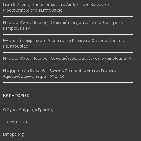
Γίνε εθελοντής εκπαιδευτικός στο Διαδικτυακό Κοινωνικό
Φροντιστήριο της Πεμπτουσίας
Η ταινία «Άγιος Παΐσιος – Οι ωραιότερες στιγμές» διαθέσιμη στην
Pemptousia TV
Εγγραφείτε δωρεάν στο Διαδικτυακό Κοινωνικό Φροντιστήριο της
Πεμπτουσίας
Η ταινία «Άγιος Παΐσιος – Οι ωραιότερες στιγμές» στην Pemptousia TV
Η λήξη του Διεθνούς Θεολογικού Συμποσίου για τον Γέροντα
Αιμιλιανό Σιμωνοπετρίτη (ΦΩΤΟ)
ΚΑΤΗΓΟΡΙΕΣ
Ο Άγιος Μάξιμος ο Γραικός
Το Ινστιτούτο
Dmopc.org