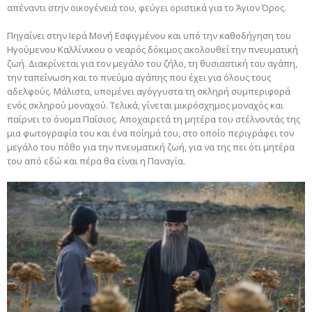
απέναντι στην οικογένειά του, φεύγει οριστικά για το Άγιον Όρος.
Πηγαίνει στην Ιερά Μονή Εσφιγμένου και υπό την καθοδήγηση του
Ηγούμενου Καλλίνικου ο νεαρός δόκιμος ακολουθεί την πνευματική
ζωή. Διακρίνεται για τον μεγάλο του ζήλο, τη θυσιαστική του αγάπη,
την ταπείνωση και το πνεύμα αγάπης που έχει για όλους τους
αδελφούς. Μάλιστα, υπομένει αγόγγυστα τη σκληρή συμπεριφορά
ενός σκληρού μοναχού. Τελικά, γίνεται μικρόσχημος μοναχός και
παίρνει το όνομα Παΐσιος. Αποχαιρετά τη μητέρα του στέλνοντάς της
μια φωτογραφία του και ένα ποίημά του, στο οποίο περιγράφει τον
μεγάλο του πόθο για την πνευματική ζωή, για να της πει ότι μητέρα
του από εδώ και πέρα θα είναι η Παναγία.