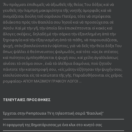
Ἂν πράγματι ἐπιθυμεῖς νὰ ἀξιωθεῖς τῆς θείας Του δόξας καὶ νὰ
γευθεῖς τὴν λαμπρὴ μακαριότητα τῆς νοητῆς ὀμορφιᾶς καὶ νὰ
ὀνομάζεσαι δούλη τοῦ οὐράνιου Πατέρα, τότε νὰ στρέφεσαι
ἀδιάκοπα πρὸς τὸν Βασιλέα σου Ἰησοῦ καὶ νὰ προσεύχεσαι σὲ
Αὐτόν. Καὶ μὲ τὴν γῆ, τὴν ὁποία δὲν ἐπισκέπτονται οἱ κακὲς καὶ
ἄλογες σκέψεις, δηλαδὴ μὲ τὴν σάρκα τὴν ἐξαντλημένη ἀπὸ τὴν
ξηροφαγία καὶ τὴν ἐξαγνισμένη ἀπὸ τὰ πάθη, νὰ παρουσιάζεσαι,
ψυχή, στὸν βασιλεύοντα ἐν ὑψίστοις, γιὰ νὰ δεῖς τὴν θεία δόξα Του
ὅπως ψάλλει ὁ θεόπνευστος ψαλμωδός, καὶ τότε «ὡς ἐκ στέατος
καὶ πιότητος ἐμπλησθήσεται ἡ ψυχή σου, καὶ χείλη ἀγαλλιάσεως
αἰνέσει τὸ στόμα σου» , ἐνῶ τὰ ὀλέθρια δαιμόνια, ποὺ ζητοῦν
πάντοτε τὴν καταστροφή σου, «εἰς μάτην ἐζήτησαν τὴν ψυχήν σου,
εἰσελεύσονται εἰς τὰ κατώτατα τῆς γῆς. Παραδοθήσον­ται εἰς χεῖρας
ρομφαίας» ΑΓΙΟΥ ΜΑΞΙΜΟΥ ΓΡΑΙΚΟΥ ΛΟΓΟΙ ...
ΤΕΛΕΥΤΑΙΕΣ ΠΡΟΣΘΗΚΕΣ
Έρχεται στην Pemptousia TV η τηλεοπτική σειρά “Βασιλική”
Η εφαρμογή της Βηματάρισσας με ένα κλικ στο κινητό σας