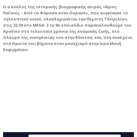
Ο α΄ κύκλος της ιστορικής-βιογραφικής σειράς «Άγιος
Παΐσιος – Από τα Φάρασα στον Ουρανό», που συγκίνησε το
τηλεοπτικό κοινό, ολοκληρώνεται την Πέμπτη 7 Απριλίου,
στις 22:30 στο MEGA. Στο 9ο επεισόδιο παρακολουθούμε τον
Αρσένιο στα τελευταία χρόνια της κοσμικής ζωής, στο
πλευρό της οικογένειάς του στην Κόνιτσα, και, στη συνέχεια,
στα πρώτα του βήματα στον μοναχισμό στην Ιερά Μονή
Εσφιγμένου.