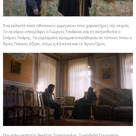
Ένα εκλεκτό καστ ηθοποιών ερμηνεύει τους χαρακτήρες της σειράς.
Το σενάριο υπογράφει ο Γιώργος Τσιάκκας και τη σκηνοθεσία ο
Στάμος Τσάμης. Τα γυρίσματα πραγματοποιήθηκαν σε τόπους όπου ο
Άγιος Παΐσιος έζησε, όπως η Κόνιτσα και το Άγιον Όρος.
Πρωταγωνιστούν: Νικήτας Τσακίρογλου, Σμαράγδα Σμυρναίου,