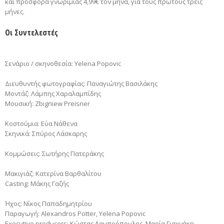
και προσφορά γνωριμίας 4,99€ τον μήνα, για τους πρώτους τρεις
μήνες.
Οι Συντελεστές
Σενάριο / σκηνοθεσία: Yelena Popovic
Διευθυντής φωτογραφίας: Παναγιώτης Βασιλάκης
Μοντάζ: Λάμπης Χαραλαμπίδης
Μουσική: Zbigniew Preisner
Κοστούμια: Εύα Νάθενα
Σκηνικά: Σπύρος Λάσκαρης
Κομμώσεις: Σωτήρης Πατεράκης
Μακιγιάζ: Κατερίνα Βαρθαλίτου
Casting: Μάκης Γαζής
Ήχος: Νίκος Παπαδημητρίου
Παραγωγή: Alexandros Potter, Yelena Popovic
Executive producers: Κώστας Λαμπρόπουλος, Μαρία Γιαχνάκη,