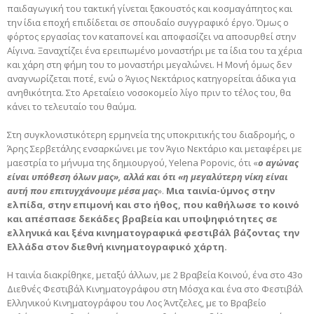
παιδαγωγική του τακτική γίνεται ξακουστός και κοσμαγάπητος και
την ίδια εποχή επιδίδεται σε σπουδαίο συγγραφικό έργο. Όμως ο
φόρτος εργασίας τον καταπονεί και αποφασίζει να αποσυρθεί στην
Αίγινα. Ξαναχτίζει ένα ερειπωμένο μοναστήρι με τα ίδια του τα χέρια
και χάρη στη φήμη του το μοναστήρι μεγαλώνει. Η Μονή όμως δεν
αναγνωρίζεται ποτέ, ενώ ο Άγιος Νεκτάριος κατηγορείται άδικα για
ανηθικότητα. Στο Αρεταίειο νοσοκομείο λίγο πριν το τέλος του, θα
κάνει το τελευταίο του θαύμα.
Στη συγκλονιστικότερη ερμηνεία της υποκριτικής του διαδρομής, ο
Άρης Σερβετάλης ενσαρκώνει με τον Άγιο Νεκτάριο και μεταφέρει με
μαεστρία το μήνυμα της δημιουργού, Yelena Popovic, ότι «
ο αγώνας
είναι υπόθεση όλων μας», αλλά και ότι «η μεγαλύτερη νίκη είναι
αυτή που επιτυγχάνουμε μέσα μας
».
Μια ταινία-ύμνος στην
ελπίδα, στην επιμονή και στο ήθος, που καθήλωσε το κοινό
και απέσπασε δεκάδες βραβεία και υποψηφιότητες σε
ελληνικά και ξένα κινηματογραφικά φεστιβάλ βάζοντας την
Ελλάδα στον διεθνή κινηματογραφικό χάρτη.
Η ταινία διακρίθηκε, μεταξύ άλλων, με 2 Bραβεία Kοινού, ένα στο 43ο
Διεθνές Φεστιβάλ Κινηματογράφου στη Μόσχα και ένα στο Φεστιβάλ
Ελληνικού Κινηματογράφου του Λος Άντζελες, με το Βραβείο