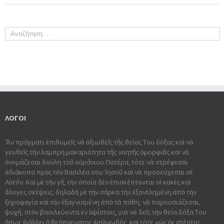
ΛΟΓΟΙ
Ἂν πράγματι ἐπιθυμεῖς νὰ ἀξιωθεῖς τῆς θείας Του δόξας καὶ νὰ
γευθεῖς τὴν λαμπρὴ μακαριότητα τῆς νοητῆς ὀμορφιᾶς καὶ νὰ
ὀνομάζεσαι δούλη τοῦ οὐράνιου Πατέρα, τότε νὰ στρέφεσαι
ἀδιάκοπα πρὸς τὸν Βασιλέα σου Ἰησοῦ καὶ νὰ προσεύχεσαι σὲ
Αὐτόν. Καὶ μὲ τὴν γῆ, τὴν ὁποία δὲν ἐπισκέπτονται οἱ κακὲς καὶ
ἄλογες σκέψεις, δηλαδὴ μὲ τὴν σάρκα τὴν ἐξαντλημένη ἀπὸ τὴν
ξηροφαγία καὶ τὴν ἐξαγνισμένη ἀπὸ τὰ πάθη, νὰ παρουσιάζεσαι,
ψυχή, στὸν βασιλεύοντα ἐν ὑψίστοις, γιὰ νὰ δεῖς τὴν θεία δόξα Του
ὅπως ψάλλει ὁ θεόπνευστος ψαλμωδός, καὶ τότε «ὡς ἐκ στέατος