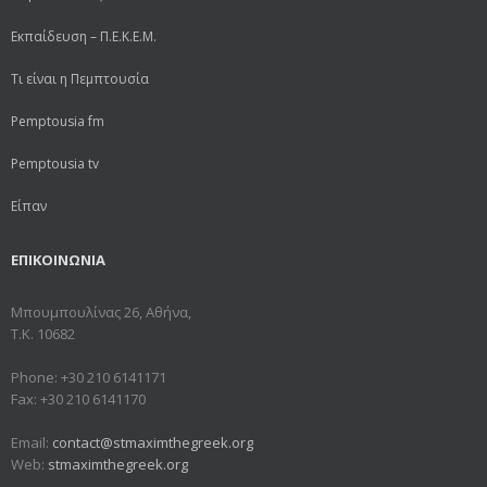
Εκπαίδευση – Π.Ε.Κ.Ε.Μ.
Τι είναι η Πεμπτουσία
Pemptousia fm
Pemptousia tv
Είπαν
ΕΠΙΚΟΙΝΩΝΙΑ
Μπουμπουλίνας 26, Αθήνα,
Τ.Κ. 10682
Phone: +30 210 6141171
Fax: +30 210 6141170
Email:
contact@stmaximthegreek.org
Web:
stmaximthegreek.org