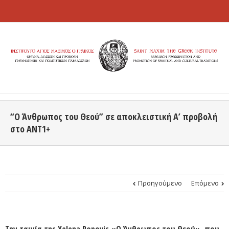
“O Άνθρωπος του Θεού” σε αποκλειστική Α’ προβολή
στο ΑΝΤ1+
Προηγούμενο
Επόμενο
Την ταινία της Yelena Popovic «Ο Άνθρωπος του Θεού», που