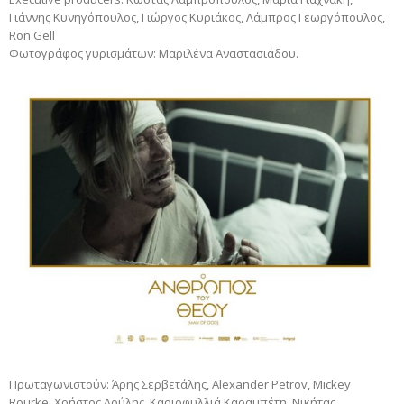
Γιάννης Κυνηγόπουλος, Γιώργος Κυριάκος, Λάμπρος Γεωργόπουλος,
Ron Gell
Φωτογράφος γυρισμάτων: Μαριλένα Αναστασιάδου.
Πρωταγωνιστούν: Άρης Σερβετάλης, Alexander Petrov, Mickey
Rourke, Χρήστος Λούλης, Καριοφυλλιά Καραμπέτη, Νικήτας