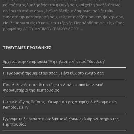
καὶ πιότητος ἐμπλησθήσεται ἡ ψυχή σου, καὶ χείλη ἀγαλλιάσεως
αἰνέσει τὸ στόμα σου» , ἐνῶ τὰ ὀλέθρια δαιμόνια, ποὺ ζητοῦν
πάντοτε τὴν καταστροφή σου, «εἰς μάτην ἐζήτησαν τὴν ψυχήν σου,
εἰσελεύσονται εἰς τὰ κατώτατα τῆς γῆς. Παραδοθήσον­ται εἰς χεῖρας
ρομφαίας» ΑΓΙΟΥ ΜΑΞΙΜΟΥ ΓΡΑΙΚΟΥ ΛΟΓΟΙ ...
ΤΕΛΕΥΤΑΙΕΣ ΠΡΟΣΘΗΚΕΣ
Έρχεται στην Pemptousia TV η τηλεοπτική σειρά “Βασιλική”
Η εφαρμογή της Βηματάρισσας με ένα κλικ στο κινητό σας
Γίνε εθελοντής εκπαιδευτικός στο Διαδικτυακό Κοινωνικό
Φροντιστήριο της Πεμπτουσίας
Η ταινία «Άγιος Παΐσιος – Οι ωραιότερες στιγμές» διαθέσιμη στην
Pemptousia TV
Εγγραφείτε δωρεάν στο Διαδικτυακό Κοινωνικό Φροντιστήριο της
Πεμπτουσίας