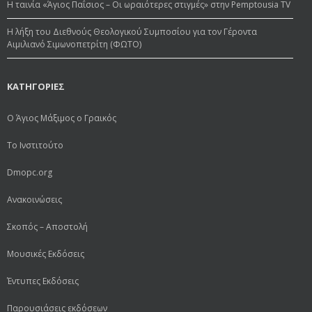
Η ταινία «Άγιος Παΐσιος – Οι ωραιότερες στιγμές» στην Pemptousia TV
Η λήξη του Διεθνούς Θεολογικού Συμποσίου για τον Γέροντα
Αιμιλιανό Σιμωνοπετρίτη (ΦΩΤΟ)
ΚΑΤΗΓΟΡΙΕΣ
Ο Άγιος Μάξιμος ο Γραικός
Το Ινστιτούτο
Dmopc.org
Ανακοινώσεις
Σκοπός – Αποστολή
Μουσικές Εκδόσεις
Έντυπες Εκδόσεις
Παρουσιάσεις εκδόσεων