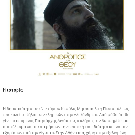
Η ιστορία
Η δημοτικότητα του Νεκτάριου Κεφάλα, Μητροπολίτη Πενταπόλεως,
προκαλεί τη ζήλια των κληρικών στην Αλεξάνδρεια. Από φόβο ότι θα
γίνει ο επόμενος Πατριάρχης Αιγύπτου, ο κλήρος τον δυσφημίζει με
αποτέλεσμα να του στερήσουν την ιερατική του ιδιότητα και να τον
εξορίσουν από την Αίγυπτο. Στην Αθήνα πια, χάρη στην εξελιγμένη