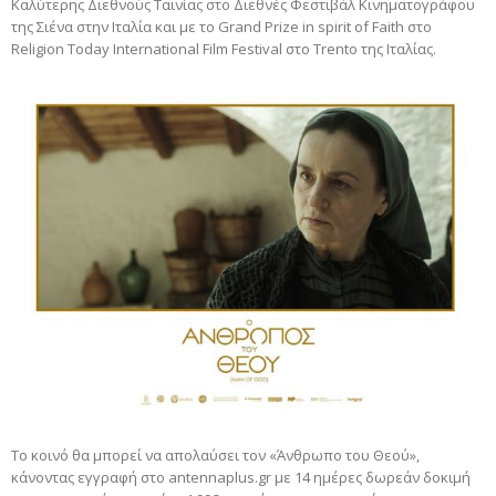
Καλύτερης Διεθνούς Ταινίας στο Διεθνές Φεστιβάλ Κινηματογράφου
της Σιένα στην Ιταλία και με το Grand Prize in spirit of Faith στο
Religion Today International Film Festival στο Trento της Ιταλίας.
Το κοινό θα μπορεί να απολαύσει τον «Άνθρωπο του Θεού»,
κάνοντας εγγραφή στο antennaplus.gr με 14 ημέρες δωρεάν δοκιμή