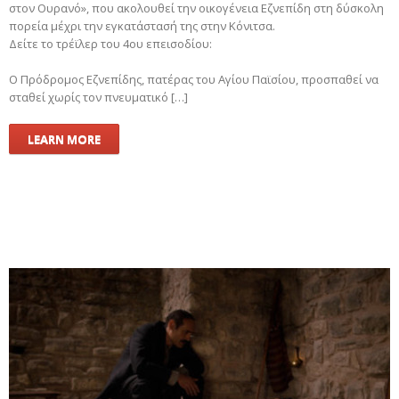
στον Ουρανό», που ακολουθεί την οικογένεια Εζνεπίδη στη δύσκολη
πορεία μέχρι την εγκατάστασή της στην Κόνιτσα.
Δείτε το τρέϊλερ του 4ου επεισοδίου:
Ο Πρόδρομος Εζνεπίδης, πατέρας του Αγίου Παϊσίου, προσπαθεί να
σταθεί χωρίς τον πνευματικό […]
LEARN MORE