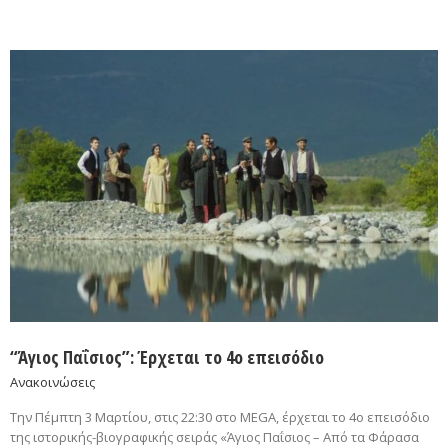
“Άγιος Παΐσιος”: Έρχεται το 4ο επεισόδιο
Ανακοινώσεις
Την Πέμπτη 3 Μαρτίου, στις 22:30 στο MEGA, έρχεται το 4ο επεισόδιο
της ιστορικής-βιογραφικής σειράς «Άγιος Παΐσιος – Από τα Φάρασα