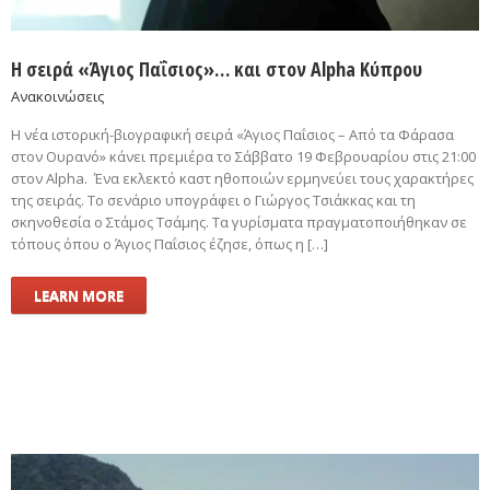
Η σειρά «Άγιος Παΐσιος»… και στον Alpha Κύπρου
Ανακοινώσεις
Η νέα ιστορική-βιογραφική σειρά «Άγιος Παΐσιος – Από τα Φάρασα
στον Ουρανό» κάνει πρεμιέρα τo Σάββατο 19 Φεβρουαρίου στις 21:00
στον Alpha. Ένα εκλεκτό καστ ηθοποιών ερμηνεύει τους χαρακτήρες
της σειράς. Το σενάριο υπογράφει ο Γιώργος Τσιάκκας και τη
σκηνοθεσία ο Στάμος Τσάμης. Τα γυρίσματα πραγματοποιήθηκαν σε
τόπους όπου ο Άγιος Παΐσιος έζησε, όπως η […]
LEARN MORE