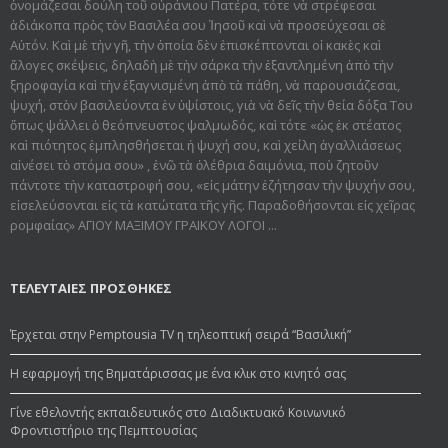
ὀνομάζεσαι δούλη τοῦ οὐράνιου Πατέρα, τότε νὰ στρέφεσαι
ἀδιάκοπα πρὸς τὸν Βασιλέα σου Ἰησοῦ καὶ νὰ προσεύχεσαι σὲ
Αὐτόν. Καὶ μὲ τὴν γῆ, τὴν ὁποία δὲν ἐπισκέπτονται οἱ κακὲς καὶ
ἄλογες σκέψεις, δηλαδὴ μὲ τὴν σάρκα τὴν ἐξαντλημένη ἀπὸ τὴν
ξηροφαγία καὶ τὴν ἐξαγνισμένη ἀπὸ τὰ πάθη, νὰ παρουσιάζεσαι,
ψυχή, στὸν βασιλεύοντα ἐν ὑψίστοις, γιὰ νὰ δεῖς τὴν θεία δόξα Του
ὅπως ψάλλει ὁ θεόπνευστος ψαλμωδός, καὶ τότε «ὡς ἐκ στέατος
καὶ πιότητος ἐμπλησθήσεται ἡ ψυχή σου, καὶ χείλη ἀγαλλιάσεως
αἰνέσει τὸ στόμα σου» , ἐνῶ τὰ ὀλέθρια δαιμόνια, ποὺ ζητοῦν
πάντοτε τὴν καταστροφή σου, «εἰς μάτην ἐζήτησαν τὴν ψυχήν σου,
εἰσελεύσονται εἰς τὰ κατώτατα τῆς γῆς. Παραδοθήσον­ται εἰς χεῖρας
ρομφαίας» ΑΓΙΟΥ ΜΑΞΙΜΟΥ ΓΡΑΙΚΟΥ ΛΟΓΟΙ ...
ΤΕΛΕΥΤΑΙΕΣ ΠΡΟΣΘΗΚΕΣ
Έρχεται στην Pemptousia TV η τηλεοπτική σειρά “Βασιλική”
Η εφαρμογή της Βηματάρισσας με ένα κλικ στο κινητό σας
Γίνε εθελοντής εκπαιδευτικός στο Διαδικτυακό Κοινωνικό
Φροντιστήριο της Πεμπτουσίας