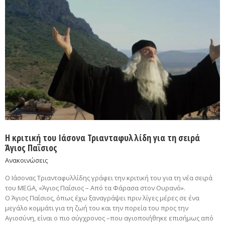
Η κριτική του Ιάσονα Τριανταφυλλίδη για τη σειρά
Άγιος Παΐσιος
Ανακοινώσεις
Ο Ιάσονας Τριανταφυλλίδης γράφει την κριτική του για τη νέα σειρά
του MEGA, «Άγιος Παΐσιος – Από τα Φάρασα στον Ουρανό».
Ο Άγιος Παΐσιος, όπως έχω ξαναγράψει πριν λίγες μέρες σε ένα
μεγάλο κομμάτι για τη ζωή του και την πορεία του προς την
Αγιοσύνη, είναι ο πιο σύγχρονος –που αγιοποιήθηκε επισήμως από