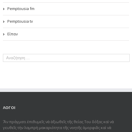
Pemptousia fm
Pemptousia tv
Είπαν
ΛΟΓΟΙ
Ἂν πράγματι ἐπιθυμεῖς νὰ ἀξιωθεῖς τῆς θείας Του δόξας καὶ νὰ
γευθεῖς τὴν λαμπρὴ μακαριότητα τῆς νοητῆς ὀμορφιᾶς καὶ νὰ