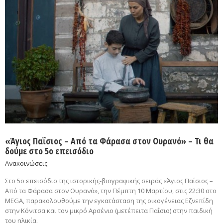
«Άγιος Παΐσιος – Από τα Φάρασα στον Ουρανό» – Τι θα
δούμε στο 5ο επεισόδιο
Ανακοινώσεις
Στο 5ο επεισόδιο της ιστορικής-βιογραφικής σειράς «Άγιος Παΐσιος –
Από τα Φάρασα στον Ουρανό», την Πέμπτη 10 Μαρτίου, στις 22:30 στο
MEGA, παρακολουθούμε την εγκατάσταση της οικογένειας Εζνεπίδη
στην Κόνιτσα και τον μικρό Αρσένιο (μετέπειτα Παΐσιο) στην παιδική
του ηλικία.