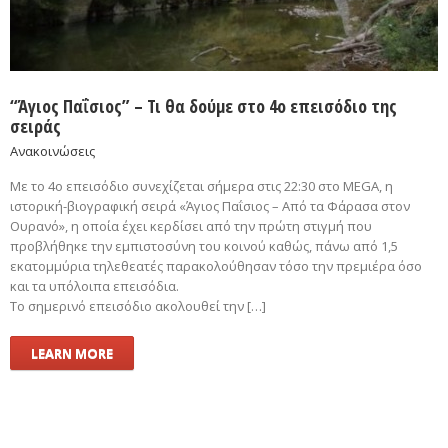
“Άγιος Παΐσιος” – Τι θα δούμε στο 4ο επεισόδιο της
σειράς
Ανακοινώσεις
Με το 4ο επεισόδιο συνεχίζεται σήμερα στις 22:30 στο MEGA, η
ιστορική-βιογραφική σειρά «Άγιος Παΐσιος – Από τα Φάρασα στον
Ουρανό», η οποία έχει κερδίσει από την πρώτη στιγμή που
προβλήθηκε την εμπιστοσύνη του κοινού καθώς, πάνω από 1,5
εκατομμύρια τηλεθεατές παρακολούθησαν τόσο την πρεμιέρα όσο
και τα υπόλοιπα επεισόδια.
Το σημερινό επεισόδιο ακολουθεί την […]
LEARN MORE