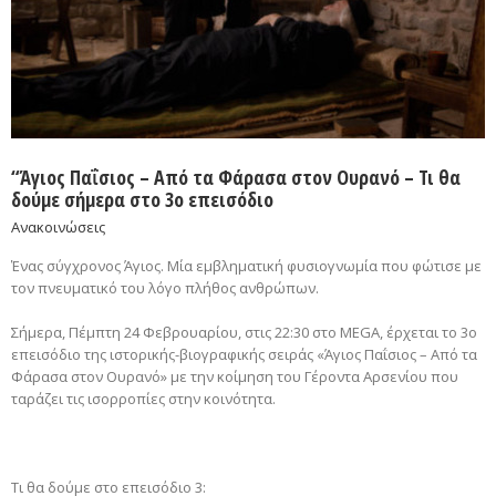
“Άγιος Παΐσιος – Από τα Φάρασα στον Ουρανό – Τι θα
δούμε σήμερα στο 3ο επεισόδιο
Ανακοινώσεις
Ένας σύγχρονος Άγιος. Μία εμβληματική φυσιογνωμία που φώτισε με
τον πνευματικό του λόγο πλήθος ανθρώπων.
Σήμερα, Πέμπτη 24 Φεβρουαρίου, στις 22:30 στο MEGA, έρχεται το 3ο
επεισόδιο της ιστορικής-βιογραφικής σειράς «Άγιος Παΐσιος – Από τα
Φάρασα στον Ουρανό» με την κοίμηση του Γέροντα Αρσενίου που
ταράζει τις ισορροπίες στην κοινότητα.
Τι θα δούμε στο επεισόδιο 3: