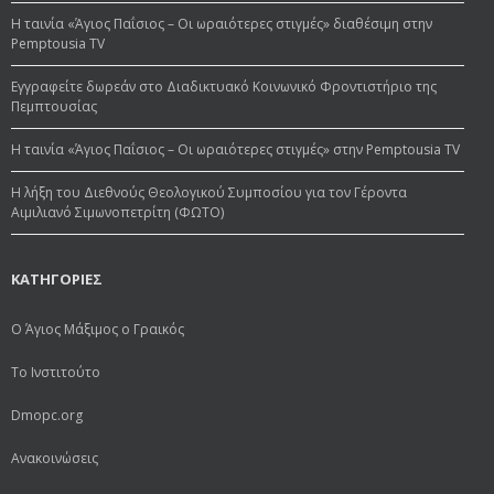
Η ταινία «Άγιος Παΐσιος – Οι ωραιότερες στιγμές» διαθέσιμη στην
Pemptousia TV
Εγγραφείτε δωρεάν στο Διαδικτυακό Κοινωνικό Φροντιστήριο της
Πεμπτουσίας
Η ταινία «Άγιος Παΐσιος – Οι ωραιότερες στιγμές» στην Pemptousia TV
Η λήξη του Διεθνούς Θεολογικού Συμποσίου για τον Γέροντα
Αιμιλιανό Σιμωνοπετρίτη (ΦΩΤΟ)
ΚΑΤΗΓΟΡΙΕΣ
Ο Άγιος Μάξιμος ο Γραικός
Το Ινστιτούτο
Dmopc.org
Ανακοινώσεις