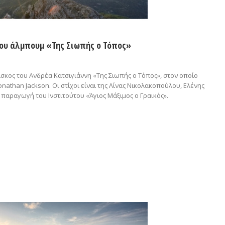
ου άλμπουμ «Της Σιωπής ο Τόπος»
ίσκος του Ανδρέα Κατσιγιάννη «Της Σιωπής ο Τόπος», στον οποίο
nathan Jackson. Οι στίχοι είναι της Λίνας Νικολακοπούλου, Ελένης
παραγωγή του Ινστιτούτου «Άγιος Μάξιμος ο Γραικός».