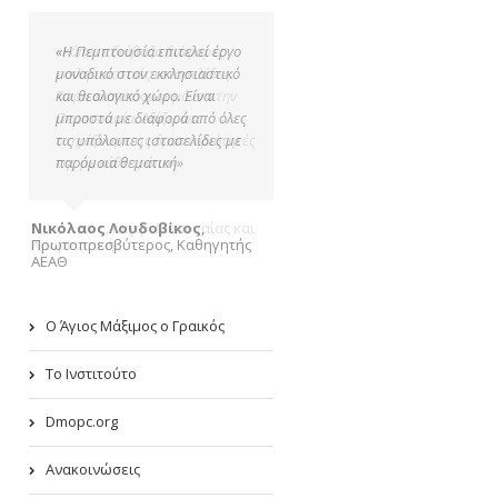
«Η Πεμπτουσία επιτελεί έργο
μοναδικό στον εκκλησιαστικό
και θεολογικό χώρο. Είναι
μπροστά με διαφορά από όλες
τις υπόλοιπες ιστοσελίδες με
παρόμοια θεματική»
Νικόλαος Λουδοβίκος
,
Πρωτοπρεσβύτερος, Καθηγητής
ΑΕΑΘ
Ο Άγιος Μάξιμος ο Γραικός
Το Ινστιτούτο
Dmopc.org
Ανακοινώσεις