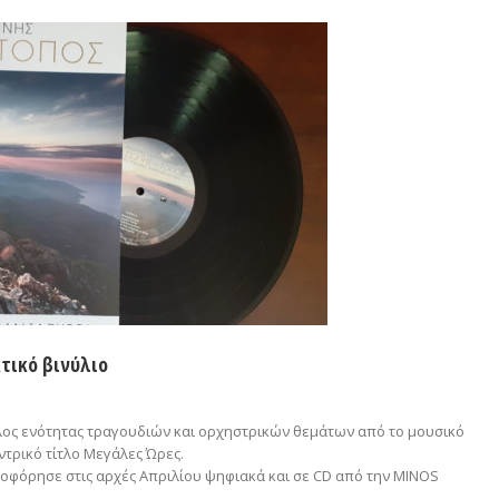
τικό βινύλιο
κλος ενότητας τραγουδιών και ορχηστρικών θεμάτων από το μουσικό
ντρικό τίτλο Μεγάλες Ώρες.
οφόρησε στις αρχές Απριλίου ψηφιακά και σε CD από την MINOS