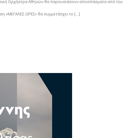
ρατική Ορχήστρα Αθηνών θα παρουσιάσουν αποσπάσματα από την
αση «ΜΕΓΑΛΕΣ ΩΡΕΣ» θα συμμετάσχει το […]