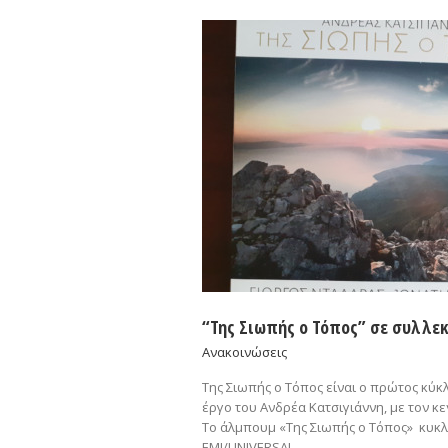
“Της Σιωπής ο Τόπος” σε συλλεκ
Ανακοινώσεις
Της Σιωπής ο Τόπος είναι ο πρώτος κύ
έργο του Ανδρέα Κατσιγιάννη, με τον κε
Το άλμπουμ «Της Σιωπής ο Τόπος» κυκλ
EMI/UNIVERSAL.