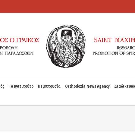
κός
Το Ινστιτούτο
Πεμπτουσία
Orthodoxia News Agency
Διαδικτυακ