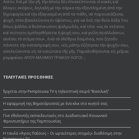
Αὐτόν. Καὶ μὲ τὴν γῆ, τὴν ὁποία δὲν ἐπισκέπτονται οἱ κακὲς καὶ
ἄλογες σκέψεις, δηλαδὴ μὲ τὴν σάρκα τὴν ἐξαντλημένη ἀπὸ τὴν
ξηροφαγία καὶ τὴν ἐξαγνισμένη ἀπὸ τὰ πάθη, νὰ παρουσιάζεσαι,
ψυχή, στὸν βασιλεύοντα ἐν ὑψίστοις, γιὰ νὰ δεῖς τὴν θεία δόξα Του
ὅπως ψάλλει ὁ θεόπνευστος ψαλμωδός, καὶ τότε «ὡς ἐκ στέατος
καὶ πιότητος ἐμπλησθήσεται ἡ ψυχή σου, καὶ χείλη ἀγαλλιάσεως
αἰνέσει τὸ στόμα σου» , ἐνῶ τὰ ὀλέθρια δαιμόνια, ποὺ ζητοῦν
πάντοτε τὴν καταστροφή σου, «εἰς μάτην ἐζήτησαν τὴν ψυχήν σου,
εἰσελεύσονται εἰς τὰ κατώτατα τῆς γῆς. Παραδοθήσον­ται εἰς χεῖρας
ρομφαίας» ΑΓΙΟΥ ΜΑΞΙΜΟΥ ΓΡΑΙΚΟΥ ΛΟΓΟΙ ...
ΤΕΛΕΥΤΑΙΕΣ ΠΡΟΣΘΗΚΕΣ
Έρχεται στην Pemptousia TV η τηλεοπτική σειρά “Βασιλική”
Η εφαρμογή της Βηματάρισσας με ένα κλικ στο κινητό σας
Γίνε εθελοντής εκπαιδευτικός στο Διαδικτυακό Κοινωνικό
Φροντιστήριο της Πεμπτουσίας
Η ταινία «Άγιος Παΐσιος – Οι ωραιότερες στιγμές» διαθέσιμη στην
Pemptousia TV