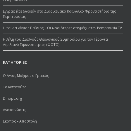
Εγγραφείτε δωρεάν στο Διαδικτυακό Κοινωνικό Φροντιστήριο της
Πεμπτουσίας
Η ταινία «Άγιος Παΐσιος – Οι ωραιότερες στιγμές» στην Pemptousia TV
Η λήξη του Διεθνούς Θεολογικού Συμποσίου για τον Γέροντα
Αιμιλιανό Σιμωνοπετρίτη (ΦΩΤΟ)
ΚΑΤΗΓΟΡΙΕΣ
Ο Άγιος Μάξιμος ο Γραικός
Το Ινστιτούτο
Dmopc.org
Ανακοινώσεις
Σκοπός – Αποστολή