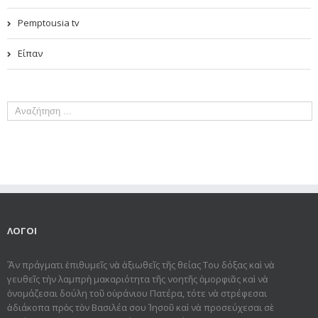
Pemptousia tv
Είπαν
ΛΟΓΟΙ
Ἂν πράγματι ἐπιθυμεῖς νὰ ἀξιωθεῖς τῆς θείας Του δόξας καὶ νὰ
γευθεῖς τὴν λαμπρὴ μακαριότητα τῆς νοητῆς ὀμορφιᾶς καὶ νὰ
ὀνομάζεσαι δούλη τοῦ οὐράνιου Πατέρα, τότε νὰ στρέφεσαι
ἀδιάκοπα πρὸς τὸν Βασιλέα σου Ἰησοῦ καὶ νὰ προσεύχεσαι σὲ