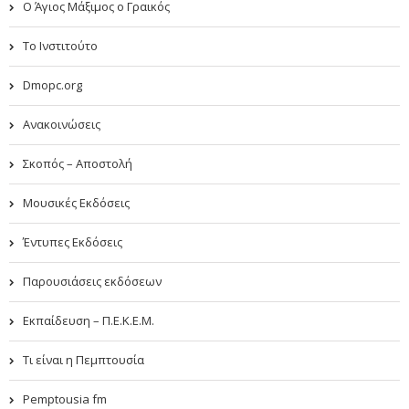
Ο Άγιος Μάξιμος ο Γραικός
Το Ινστιτούτο
Dmopc.org
Ανακοινώσεις
Σκοπός – Αποστολή
Μουσικές Εκδόσεις
Έντυπες Εκδόσεις
Παρουσιάσεις εκδόσεων
Εκπαίδευση – Π.Ε.Κ.Ε.Μ.
Τι είναι η Πεμπτουσία
Pemptousia fm