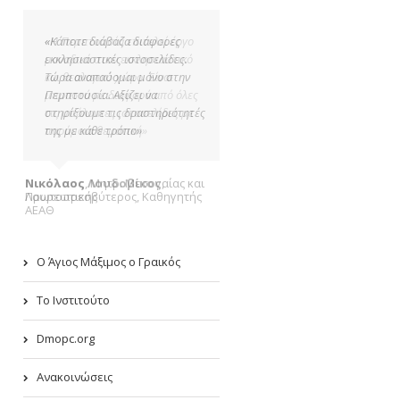
«Η Πεμπτουσία επιτελεί έργο
μοναδικό στον εκκλησιαστικό
και θεολογικό χώρο. Είναι
μπροστά με διαφορά από όλες
τις υπόλοιπες ιστοσελίδες με
παρόμοια θεματική»
Νικόλαος Λουδοβίκος
,
Πρωτοπρεσβύτερος, Καθηγητής
ΑΕΑΘ
Ο Άγιος Μάξιμος ο Γραικός
Το Ινστιτούτο
Dmopc.org
Ανακοινώσεις