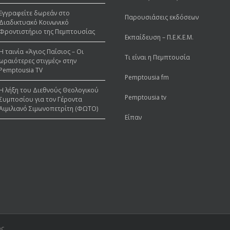
στην Pemptousia TV
Έντυπες Εκδόσεις
Εγγραφείτε δωρεάν στο
Παρουσιάσεις εκδόσεων
Διαδικτυακό Κοινωνικό
Φροντιστήριο της Πεμπτουσίας
Εκπαίδευση – Π.Ε.Κ.Ε.Μ.
Η ταινία «Άγιος Παΐσιος – Οι
Τι είναι η Πεμπτουσία
ωραιότερες στιγμές» στην
Pemptousia TV
Pemptousia fm
Η λήξη του Διεθνούς Θεολογικού
Pemptousia tv
Συμποσίου για τον Γέροντα
Αιμιλιανό Σιμωνοπετρίτη (ΦΩΤΟ)
Είπαν