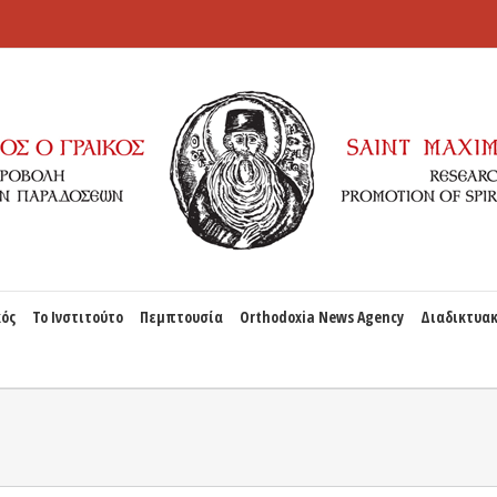
κός
Το Ινστιτούτο
Πεμπτουσία
Orthodoxia News Agency
Διαδικτυακ