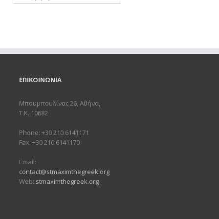
ΕΠΙΚΟΙΝΩΝΙΑ
Μπουμπουλίνας 26, Αθήνα,
Τ.Κ. 10682
Phone: +30 210 6141171
Fax: +30 210 6141170
Email:
contact@stmaximthegreek.org
Web:
stmaximthegreek.org