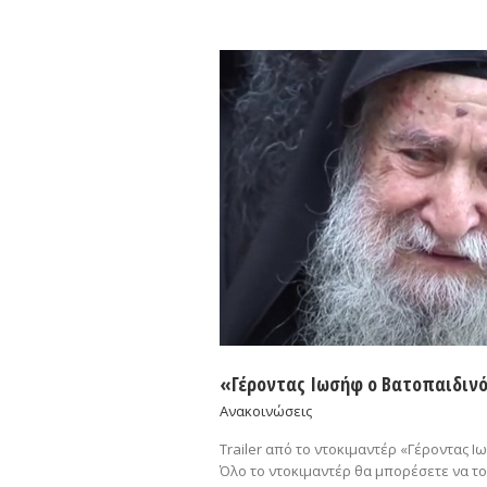
«Γέροντας Ιωσήφ ο Βατοπαιδινός 
Ανακοινώσεις
Trailer από το ντοκιμαντέρ «Γέροντας Ι
Όλο το ντοκιμαντέρ θα μπορέσετε να τ