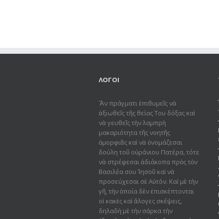
ΛΟΓΟΙ
Ἂν πράγματι ἐπιθυμεῖς νὰ
ἀξιωθεῖς τῆς θείας Του δόξας καὶ
νὰ γευθεῖς τὴν λαμπρὴ
μακαριότητα τῆς νοητῆς
ὀμορφιᾶς καὶ νὰ ὀνομάζεσαι
δούλη τοῦ οὐράνιου Πατέρα, τότε
νὰ στρέφεσαι ἀδιάκοπα πρὸς τὸν
Βασιλέα σου Ἰησοῦ καὶ νὰ
προσεύχεσαι σὲ Αὐτόν. Καὶ μὲ τὴν
γῆ, τὴν ὁποία δὲν ἐπισκέπτονται
οἱ κακὲς καὶ ἄλογες σκέψεις,
δηλαδὴ μὲ τὴν σάρκα τὴν