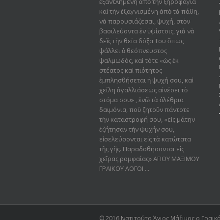
ἐξαντλημένη ἀπὸ τὴν ξηροφαγία
καὶ τὴν ἐξαγνισμένη ἀπὸ τὰ πάθη,
νὰ παρουσιάζεσαι, ψυχή, στὸν
βασιλεύοντα ἐν ὑψίστοις, γιὰ νὰ
δεῖς τὴν θεία δόξα Του ὅπως
ψάλλει ὁ θεόπνευστος
ψαλμωδός, καὶ τότε «ὡς ἐκ
στέατος καὶ πιότητος
ἐμπλησθήσεται ἡ ψυχή σου, καὶ
χείλη ἀγαλλιάσεως αἰνέσει τὸ
στόμα σου» , ἐνῶ τὰ ὀλέθρια
δαιμόνια, ποὺ ζητοῦν πάντοτε
τὴν καταστροφή σου, «εἰς μάτην
ἐζήτησαν τὴν ψυχήν σου,
εἰσελεύσονται εἰς τὰ κατώτατα
τῆς γῆς. Παραδοθήσον­ται εἰς
χεῖρας ρομφαίας» ΑΓΙΟΥ ΜΑΞΙΜΟΥ
ΓΡΑΙΚΟΥ ΛΟΓΟΙ ...