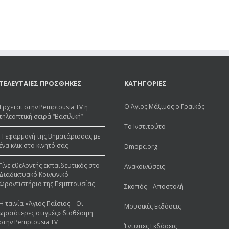
ΤΕΛΕΥΤΑΙΕΣ ΠΡΟΣΘΗΚΕΣ
ΚΑΤΗΓΟΡΙΕΣ
Ο Άγιος Μάξιμος ο Γραικός
Έρχεται στην Pemptousia TV η
τηλεοπτική σειρά “Βασιλική”
Το Ινστιτούτο
Η εφαρμογή της Βηματάρισσας με
ένα κλικ στο κινητό σας
Dmopc.org
Γίνε εθελοντής εκπαιδευτικός στο
Ανακοινώσεις
Διαδικτυακό Κοινωνικό
Φροντιστήριο της Πεμπτουσίας
Σκοπός – Αποστολή
Η ταινία «Άγιος Παΐσιος – Οι
Μουσικές Εκδόσεις
ωραιότερες στιγμές» διαθέσιμη