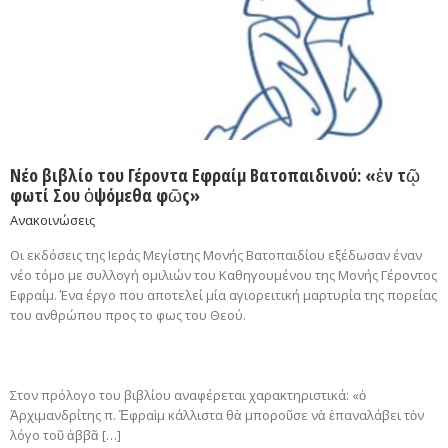
Νέο βιβλίο του Γέροντα Εφραίμ Βατοπαιδινού: «ἐν τῷ
φωτί Σου ὀψόμεθα φῶς»
Ανακοινώσεις
Οι εκδόσεις της Ιεράς Μεγίστης Μονής Βατοπαιδίου εξέδωσαν έναν
νέο τόμο με συλλογή ομιλιών του Καθηγουμένου της Μονής Γέροντος
Εφραίμ. Ένα έργο που αποτελεί μία αγιορειτική μαρτυρία της πορείας
του ανθρώπου προς το φως του Θεού.
Στον πρόλογο του βιβλίου αναφέρεται χαρακτηριστικά: «ὁ
Ἀρχιμανδρίτης π. Ἐφραὶμ κάλλιστα θὰ μποροῦσε νὰ ἐπαναλάβει τὸν
λόγο τοῦ ἀββᾶ […]