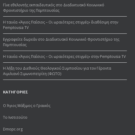
Γίνε εθελοντής εκπαιδευτικός στο Διαδικτυακό Κοινωνικό
Φροντιστήριο της Πεμπτουσίας
Η ταινία «Άγιος Παΐσιος – Οι ωραιότερες στιγμές» διαθέσιμη στην
Pemptousia TV
Εγγραφείτε δωρεάν στο Διαδικτυακό Κοινωνικό Φροντιστήριο της
Πεμπτουσίας
Η ταινία «Άγιος Παΐσιος – Οι ωραιότερες στιγμές» στην Pemptousia TV
Η λήξη του Διεθνούς Θεολογικού Συμποσίου για τον Γέροντα
Αιμιλιανό Σιμωνοπετρίτη (ΦΩΤΟ)
ΚΑΤΗΓΟΡΙΕΣ
Ο Άγιος Μάξιμος ο Γραικός
Το Ινστιτούτο
Dmopc.org