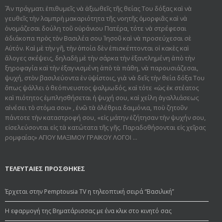
Ἂν πράγματι ἐπιθυμεῖς νὰ ἀξιωθεῖς τῆς θείας Του δόξας καὶ νὰ
γευθεῖς τὴν λαμπρὴ μακαριότητα τῆς νοητῆς ὀμορφιᾶς καὶ νὰ
ὀνομάζεσαι δούλη τοῦ οὐράνιου Πατέρα, τότε νὰ στρέφεσαι
ἀδιάκοπα πρὸς τὸν Βασιλέα σου Ἰησοῦ καὶ νὰ προσεύχεσαι σὲ
Αὐτόν. Καὶ μὲ τὴν γῆ, τὴν ὁποία δὲν ἐπισκέπτονται οἱ κακὲς καὶ
ἄλογες σκέψεις, δηλαδὴ μὲ τὴν σάρκα τὴν ἐξαντλημένη ἀπὸ τὴν
ξηροφαγία καὶ τὴν ἐξαγνισμένη ἀπὸ τὰ πάθη, νὰ παρουσιάζεσαι,
ψυχή, στὸν βασιλεύοντα ἐν ὑψίστοις, γιὰ νὰ δεῖς τὴν θεία δόξα Του
ὅπως ψάλλει ὁ θεόπνευστος ψαλμωδός, καὶ τότε «ὡς ἐκ στέατος
καὶ πιότητος ἐμπλησθήσεται ἡ ψυχή σου, καὶ χείλη ἀγαλλιάσεως
αἰνέσει τὸ στόμα σου» , ἐνῶ τὰ ὀλέθρια δαιμόνια, ποὺ ζητοῦν
πάντοτε τὴν καταστροφή σου, «εἰς μάτην ἐζήτησαν τὴν ψυχήν σου,
εἰσελεύσονται εἰς τὰ κατώτατα τῆς γῆς. Παραδοθήσον­ται εἰς χεῖρας
ρομφαίας» ΑΓΙΟΥ ΜΑΞΙΜΟΥ ΓΡΑΙΚΟΥ ΛΟΓΟΙ ...
ΤΕΛΕΥΤΑΙΕΣ ΠΡΟΣΘΗΚΕΣ
Έρχεται στην Pemptousia TV η τηλεοπτική σειρά “Βασιλική”
Η εφαρμογή της Βηματάρισσας με ένα κλικ στο κινητό σας