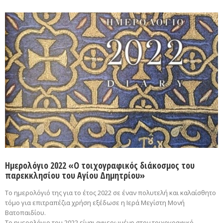
Ημερολόγιο 2022 «Ο τοιχογραφικός διάκοσμος του
παρεκκλησίου του Αγίου Δημητρίου»
Το ημερολόγιό της για το έτος 2022 σε έναν πολυτελή και καλαίσθητο
τόμο για επιτραπέζια χρήση εξέδωσε η Ιερά Μεγίστη Μονή
Βατοπαιδίου.
Το ημερολόγιο του 2022 είναι αφιερωμένο στον τοιχογραφικό