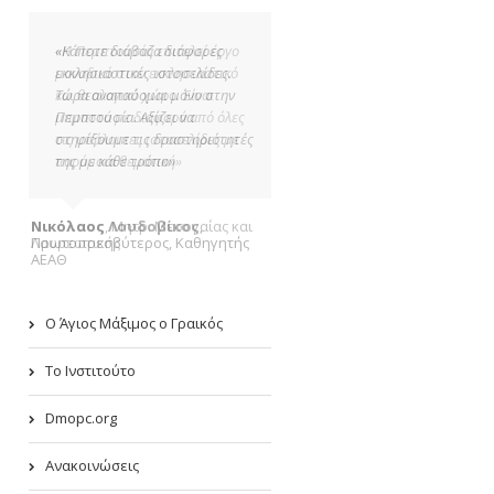
«Η Πεμπτουσία επιτελεί έργο
μοναδικό στον εκκλησιαστικό
και θεολογικό χώρο. Είναι
μπροστά με διαφορά από όλες
τις υπόλοιπες ιστοσελίδες με
παρόμοια θεματική»
Νικόλαος Λουδοβίκος
,
Πρωτοπρεσβύτερος, Καθηγητής
ΑΕΑΘ
Ο Άγιος Μάξιμος ο Γραικός
Το Ινστιτούτο
Dmopc.org
Ανακοινώσεις