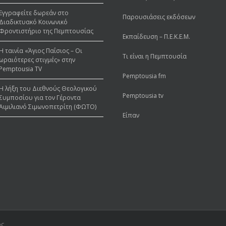
στην Pemptousia TV
Έντυπες Εκδόσεις
Εγγραφείτε δωρεάν στο
Παρουσιάσεις εκδόσεων
Διαδικτυακό Κοινωνικό
Φροντιστήριο της Πεμπτουσίας
Εκπαίδευση – Π.Ε.Κ.Ε.Μ.
Η ταινία «Άγιος Παΐσιος – Οι
Τι είναι η Πεμπτουσία
ωραιότερες στιγμές» στην
Pemptousia TV
Pemptousia fm
Η λήξη του Διεθνούς Θεολογικού
Pemptousia tv
Συμποσίου για τον Γέροντα
Αιμιλιανό Σιμωνοπετρίτη (ΦΩΤΟ)
Είπαν