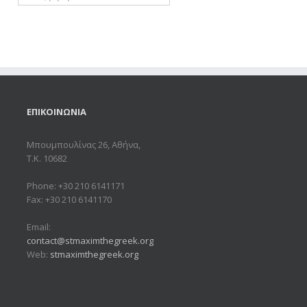
ΕΠΙΚΟΙΝΩΝΙΑ
Μπουμπουλίνας 26, Αθήνα,
Τ.Κ. 10682
Phone: +30 210 6141171
Fax: +30 210 6141170
Email:
contact@stmaximthegreek.org
Web:
stmaximthegreek.org