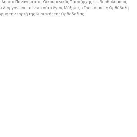
μίλησε ο Παναγιώτατος Οικουμενικός Πατριάρχης κ.κ. Βαρθολομαίος
 διοργάνωσε το Ινστιτούτο Άγιος Μάξιμος ο Γραικός και η Ορθόδοξη
ρμή την εορτή της Κυριακής της Ορθοδοξίας.