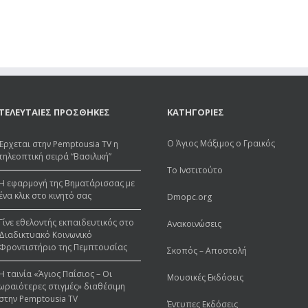
ΤΕΛΕΥΤΑΙΕΣ ΠΡΟΣΘΗΚΕΣ
ΚΑΤΗΓΟΡΙΕΣ
Ο Άγιος Μάξιμος ο Γραικός
Έρχεται στην Pemptousia TV η
τηλεοπτική σειρά “Βασιλική”
Το Ινστιτούτο
Η εφαρμογή της Βηματάρισσας με
ένα κλικ στο κινητό σας
Dmopc.org
Γίνε εθελοντής εκπαιδευτικός στο
Ανακοινώσεις
Διαδικτυακό Κοινωνικό
Φροντιστήριο της Πεμπτουσίας
Σκοπός – Αποστολή
Η ταινία «Άγιος Παΐσιος – Οι
Μουσικές Εκδόσεις
ωραιότερες στιγμές» διαθέσιμη