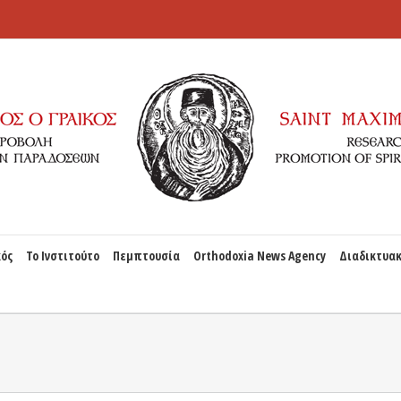
κός
Το Ινστιτούτο
Πεμπτουσία
Orthodoxia News Agency
Διαδικτυακ