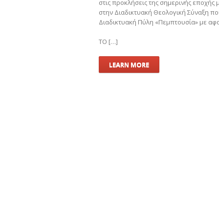
στις προκλήσεις της σημερινής εποχής 
στην Διαδικτυακή Θεολογική Σύναξη που
Διαδικτυακή Πύλη «Πεμπτουσία» με αφο
ΤΟ […]
LEARN MORE