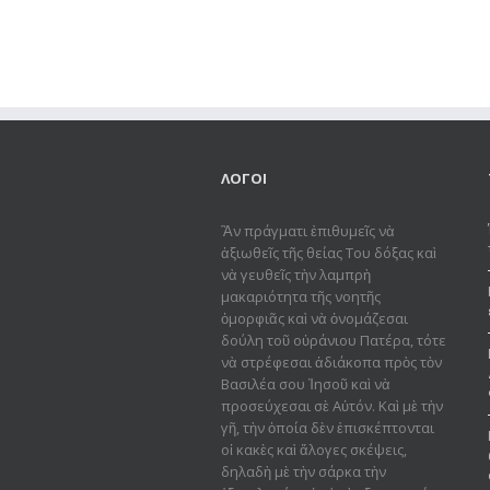
ΛΟΓΟΙ
Ἂν πράγματι ἐπιθυμεῖς νὰ
ἀξιωθεῖς τῆς θείας Του δόξας καὶ
νὰ γευθεῖς τὴν λαμπρὴ
μακαριότητα τῆς νοητῆς
ὀμορφιᾶς καὶ νὰ ὀνομάζεσαι
δούλη τοῦ οὐράνιου Πατέρα, τότε
νὰ στρέφεσαι ἀδιάκοπα πρὸς τὸν
Βασιλέα σου Ἰησοῦ καὶ νὰ
προσεύχεσαι σὲ Αὐτόν. Καὶ μὲ τὴν
γῆ, τὴν ὁποία δὲν ἐπισκέπτονται
οἱ κακὲς καὶ ἄλογες σκέψεις,
δηλαδὴ μὲ τὴν σάρκα τὴν