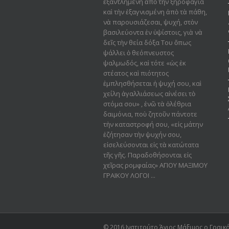
ἐξαντλημένη ἀπὸ τὴν ξηροφαγία
καὶ τὴν ἐξαγνισμένη ἀπὸ τὰ πάθη,
νὰ παρουσιάζεσαι, ψυχή, στὸν
βασιλεύοντα ἐν ὑψίστοις, γιὰ νὰ
δεῖς τὴν θεία δόξα Του ὅπως
ψάλλει ὁ θεόπνευστος
ψαλμωδός, καὶ τότε «ὡς ἐκ
στέατος καὶ πιότητος
ἐμπλησθήσεται ἡ ψυχή σου, καὶ
χείλη ἀγαλλιάσεως αἰνέσει τὸ
στόμα σου» , ἐνῶ τὰ ὀλέθρια
δαιμόνια, ποὺ ζητοῦν πάντοτε
τὴν καταστροφή σου, «εἰς μάτην
ἐζήτησαν τὴν ψυχήν σου,
εἰσελεύσονται εἰς τὰ κατώτατα
τῆς γῆς. Παραδοθήσον­ται εἰς
χεῖρας ρομφαίας» ΑΓΙΟΥ ΜΑΞΙΜΟΥ
ΓΡΑΙΚΟΥ ΛΟΓΟΙ ...