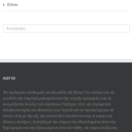
Είπαν
ΛΟΓΟΙ
Ἂν πράγματι ἐπιθυμεῖς νὰ ἀξιωθεῖς τῆς θείας Του δόξας καὶ νὰ
γευθεῖς τὴν λαμπρὴ μακαριότητα τῆς νοητῆς ὀμορφιᾶς καὶ νὰ
ὀνομάζεσαι δούλη τοῦ οὐράνιου Πατέρα, τότε νὰ στρέφεσαι
ἀδιάκοπα πρὸς τὸν Βασιλέα σου Ἰησοῦ καὶ νὰ προσεύχεσαι σὲ
Αὐτόν. Καὶ μὲ τὴν γῆ, τὴν ὁποία δὲν ἐπισκέπτονται οἱ κακὲς καὶ
ἄλογες σκέψεις, δηλαδὴ μὲ τὴν σάρκα τὴν ἐξαντλημένη ἀπὸ τὴν
ξηροφαγία καὶ τὴν ἐξαγνισμένη ἀπὸ τὰ πάθη, νὰ παρουσιάζεσαι,