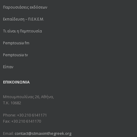
Παρουσιάσεις εκδόσεων
Εκπαίδευση – Π.Ε.Κ.Ε.Μ.
Τι είναι η Πεμπτουσία
Pemptousia fm
Pemptousia tv
Είπαν
ΕΠΙΚΟΙΝΩΝΙΑ
Μπουμπουλίνας 26, Αθήνα,
Τ.Κ. 10682
Phone: +30 210 6141171
Fax: +30 210 6141170
Email:
contact@stmaximthegreek.org