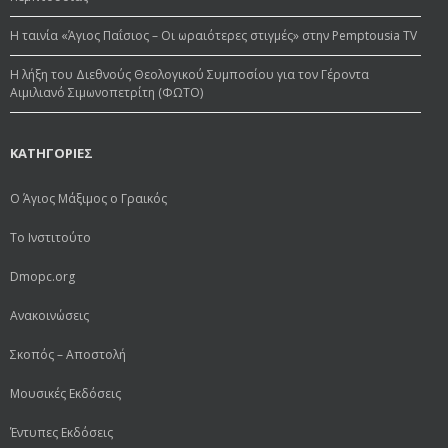
Η ταινία «Άγιος Παΐσιος – Οι ωραιότερες στιγμές» στην Pemptousia TV
Η λήξη του Διεθνούς Θεολογικού Συμποσίου για τον Γέροντα
Αιμιλιανό Σιμωνοπετρίτη (ΦΩΤΟ)
ΚΑΤΗΓΟΡΙΕΣ
Ο Άγιος Μάξιμος ο Γραικός
Το Ινστιτούτο
Dmopc.org
Ανακοινώσεις
Σκοπός – Αποστολή
Μουσικές Εκδόσεις
Έντυπες Εκδόσεις