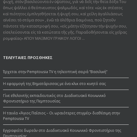
ψυχή, στὸν βασιλεύοντα ἐν ὑψίστοις, γιὰ νὰ δεῖς τὴν θεία δόξα Του
ὅπως ψάλλει ὁ θεόπνευστος ψαλμωδός, καὶ τότε «ὡς ἐκ στέατος
καὶ πιότητος ἐμπλησθήσεται ἡ ψυχή σου, καὶ χείλη ἀγαλλιάσεως
αἰνέσει τὸ στόμα σου» , ἐνῶ τὰ ὀλέθρια δαιμόνια, ποὺ ζητοῦν
πάντοτε τὴν καταστροφή σου, «εἰς μάτην ἐζήτησαν τὴν ψυχήν σου,
εἰσελεύσονται εἰς τὰ κατώτατα τῆς γῆς. Παραδοθήσον­ται εἰς χεῖρας
ρομφαίας» ΑΓΙΟΥ ΜΑΞΙΜΟΥ ΓΡΑΙΚΟΥ ΛΟΓΟΙ ...
ΤΕΛΕΥΤΑΙΕΣ ΠΡΟΣΘΗΚΕΣ
Έρχεται στην Pemptousia TV η τηλεοπτική σειρά “Βασιλική”
Η εφαρμογή της Βηματάρισσας με ένα κλικ στο κινητό σας
Γίνε εθελοντής εκπαιδευτικός στο Διαδικτυακό Κοινωνικό
Φροντιστήριο της Πεμπτουσίας
Η ταινία «Άγιος Παΐσιος – Οι ωραιότερες στιγμές» διαθέσιμη στην
Pemptousia TV
Εγγραφείτε δωρεάν στο Διαδικτυακό Κοινωνικό Φροντιστήριο της
Πεμπτουσίας