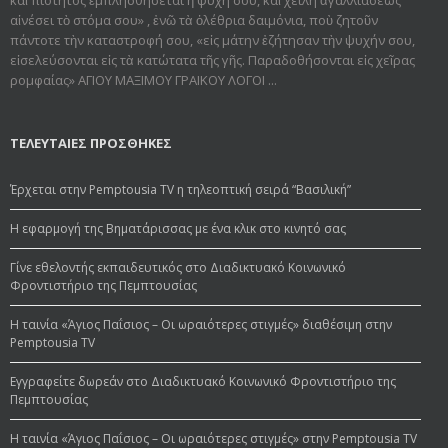
αἰνέσει τὸ στόμα σου» , ἐνῶ τὰ ὀλέθρια δαιμόνια, ποὺ ζητοῦν
πάντοτε τὴν καταστροφή σου, «εἰς μάτην ἐζήτησαν τὴν ψυχήν σου,
εἰσελεύσονται εἰς τὰ κατώτατα τῆς γῆς. Παραδοθήσον­ται εἰς χεῖρας
ρομφαίας» ΑΓΙΟΥ ΜΑΞΙΜΟΥ ΓΡΑΙΚΟΥ ΛΟΓΟΙ ...
ΤΕΛΕΥΤΑΙΕΣ ΠΡΟΣΘΗΚΕΣ
Έρχεται στην Pemptousia TV η τηλεοπτική σειρά “Βασιλική”
Η εφαρμογή της Βηματάρισσας με ένα κλικ στο κινητό σας
Γίνε εθελοντής εκπαιδευτικός στο Διαδικτυακό Κοινωνικό
Φροντιστήριο της Πεμπτουσίας
Η ταινία «Άγιος Παΐσιος – Οι ωραιότερες στιγμές» διαθέσιμη στην
Pemptousia TV
Εγγραφείτε δωρεάν στο Διαδικτυακό Κοινωνικό Φροντιστήριο της
Πεμπτουσίας
Η ταινία «Άγιος Παΐσιος – Οι ωραιότερες στιγμές» στην Pemptousia TV