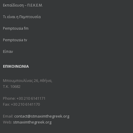
Εκπαίδευση – Π.Ε.Κ.Ε.Μ.
Τι είναι η Πεμπτουσία
Pemptousia fm
Pemptousia tv
Είπαν
ΕΠΙΚΟΙΝΩΝΙΑ
Μπουμπουλίνας 26, Αθήνα,
Τ.Κ. 10682
Phone: +30 210 6141171
Fax: +30 210 6141170
Email:
contact@stmaximthegreek.org
Web:
stmaximthegreek.org