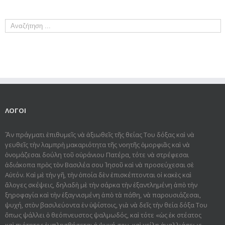
ΛΟΓΟΙ
Ἂν πράγματι ἐπιθυμεῖς νὰ ἀξιωθεῖς τῆς θείας Του δόξας καὶ νὰ
γευθεῖς τὴν λαμπρὴ μακαριότητα τῆς νοητῆς ὀμορφιᾶς καὶ νὰ
ὀνομάζεσαι δούλη τοῦ οὐράνιου Πατέρα, τότε νὰ στρέφεσαι
ἀδιάκοπα πρὸς τὸν Βασιλέα σου Ἰησοῦ καὶ νὰ προσεύχεσαι σὲ
Αὐτόν. Καὶ μὲ τὴν γῆ, τὴν ὁποία δὲν ἐπισκέπτονται οἱ κακὲς καὶ
ἄλογες σκέψεις, δηλαδὴ μὲ τὴν σάρκα τὴν ἐξαντλημένη ἀπὸ τὴν
ξηροφαγία καὶ τὴν ἐξαγνισμένη ἀπὸ τὰ πάθη, νὰ παρουσιάζεσαι,
ψυχή, στὸν βασιλεύοντα ἐν ὑψίστοις, γιὰ νὰ δεῖς τὴν θεία δόξα Του
ὅπως ψάλλει ὁ θεόπνευστος ψαλμωδός, καὶ τότε «ὡς ἐκ στέατος
καὶ πιότητος ἐμπλησθήσεται ἡ ψυχή σου, καὶ χείλη ἀγαλλιάσεως