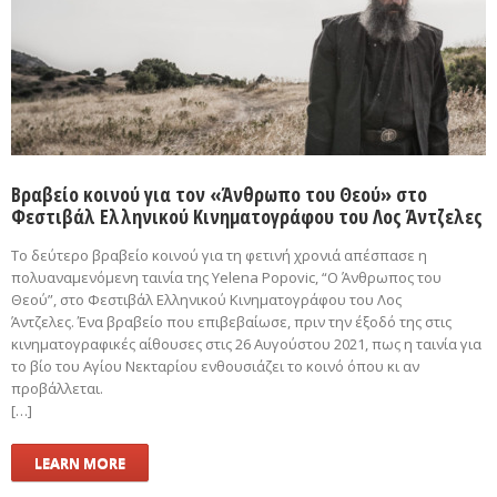
Βραβείο κοινού για τον «Άνθρωπο του Θεού» στο
Φεστιβάλ Ελληνικού Κινηματογράφου του Λος Άντζελες
Το δεύτερο βραβείο κοινού για τη φετινή χρονιά απέσπασε η
πολυαναμενόμενη ταινία της Yelena Popovic, “Ο Άνθρωπος του
Θεού”, στο Φεστιβάλ Ελληνικού Κινηματογράφου του Λος
Άντζελες. Ένα βραβείο που επιβεβαίωσε, πριν την έξοδό της στις
κινηματογραφικές αίθουσες στις 26 Αυγούστου 2021, πως η ταινία για
το βίο του Αγίου Νεκταρίου ενθουσιάζει το κοινό όπου κι αν
προβάλλεται.
[…]
LEARN MORE