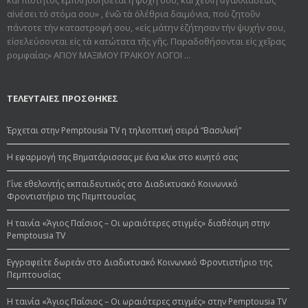
αἰνέσει τὸ στόμα σου» , ἐνῶ τὰ ὀλέθρια δαιμόνια, ποὺ ζητοῦν
πάντοτε τὴν καταστροφή σου, «εἰς μάτην ἐζήτησαν τὴν ψυχήν σου,
εἰσελεύσονται εἰς τὰ κατώτατα τῆς γῆς. Παραδοθήσον­ται εἰς χεῖρας
ρομφαίας» ΑΓΙΟΥ ΜΑΞΙΜΟΥ ΓΡΑΙΚΟΥ ΛΟΓΟΙ ...
ΤΕΛΕΥΤΑΙΕΣ ΠΡΟΣΘΗΚΕΣ
Έρχεται στην Pemptousia TV η τηλεοπτική σειρά “Βασιλική”
Η εφαρμογή της Βηματάρισσας με ένα κλικ στο κινητό σας
Γίνε εθελοντής εκπαιδευτικός στο Διαδικτυακό Κοινωνικό
Φροντιστήριο της Πεμπτουσίας
Η ταινία «Άγιος Παΐσιος – Οι ωραιότερες στιγμές» διαθέσιμη στην
Pemptousia TV
Εγγραφείτε δωρεάν στο Διαδικτυακό Κοινωνικό Φροντιστήριο της
Πεμπτουσίας
Η ταινία «Άγιος Παΐσιος – Οι ωραιότερες στιγμές» στην Pemptousia TV