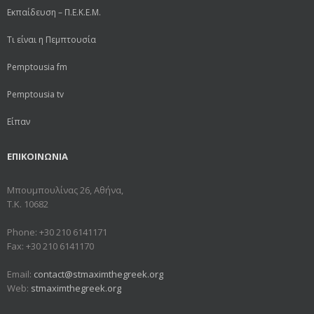
Εκπαίδευση – Π.Ε.Κ.Ε.Μ.
Τι είναι η Πεμπτουσία
Pemptousia fm
Pemptousia tv
Είπαν
ΕΠΙΚΟΙΝΩΝΙΑ
Μπουμπουλίνας 26, Αθήνα,
Τ.Κ. 10682
Phone: +30 210 6141171
Fax: +30 210 6141170
Email:
contact@stmaximthegreek.org
Web:
stmaximthegreek.org