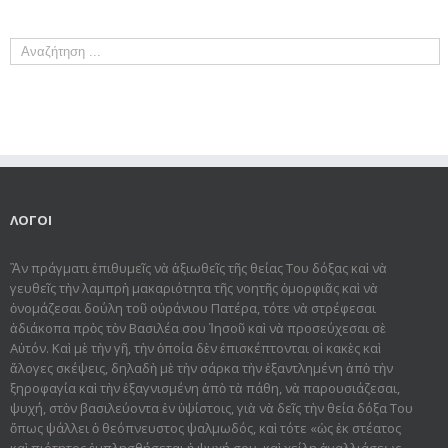
ΛΟΓΟΙ
Ἂν πράγματι ἐπιθυμεῖς νὰ ἀξιωθεῖς τῆς θείας Του δόξας καὶ νὰ
γευθεῖς τὴν λαμπρὴ μακαριότητα τῆς νοητῆς ὀμορφιᾶς καὶ νὰ
ὀνομάζεσαι δούλη τοῦ οὐράνιου Πατέρα, τότε νὰ στρέφεσαι
ἀδιάκοπα πρὸς τὸν Βασιλέα σου Ἰησοῦ καὶ νὰ προσεύχεσαι σὲ
Αὐτόν. Καὶ μὲ τὴν γῆ, τὴν ὁποία δὲν ἐπισκέπτονται οἱ κακὲς καὶ
ἄλογες σκέψεις, δηλαδὴ μὲ τὴν σάρκα τὴν ἐξαντλημένη ἀπὸ τὴν
ξηροφαγία καὶ τὴν ἐξαγνισμένη ἀπὸ τὰ πάθη, νὰ παρουσιάζεσαι,
ψυχή, στὸν βασιλεύοντα ἐν ὑψίστοις, γιὰ νὰ δεῖς τὴν θεία δόξα Του
ὅπως ψάλλει ὁ θεόπνευστος ψαλμωδός, καὶ τότε «ὡς ἐκ στέατος
καὶ πιότητος ἐμπλησθήσεται ἡ ψυχή σου, καὶ χείλη ἀγαλλιάσεως