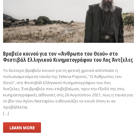
Βραβείο κοινού για τον «Άνθρωπο του Θεού» στο
Φεστιβάλ Ελληνικού Κινηματογράφου του Λος Άντζελες
Το δεύτερο βραβείο κοινού για τη φετινή χρονιά απέσπασε η
πολυαναμενόμενη ταινία της Yelena Popovic, “Ο Άνθρωπος του
Θεού”, στο Φεστιβάλ Ελληνικού Κινηματογράφου του Λος
Άντζελες. Ένα βραβείο που επιβεβαίωσε, πριν την έξοδό της στις
κινηματογραφικές αίθουσες στις 26 Αυγούστου 2021, πως η ταινία για
το βίο του Αγίου Νεκταρίου ενθουσιάζει το κοινό όπου κι αν
προβάλλεται.
[…]
LEARN MORE