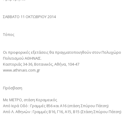
ΣΑΒΒΑΤΟ 11 ΟΚΤΩΒΡΙΟΥ 2014
Τόπος
Οι προφορικές εξετάσεις θα πραγματοποιηθούν στον Πολυχώρο
Πολιτισμού ΑΘΗΝΑΪΣ.
Καστοριάς 34-36, Βοτανικός, Αθήνα, 104-47
www.athinais.com.gr
Πρόσβαση
Με ΜΕΤΡΟ, στάση Κεραμεικός
Από Ιερά Οδό : Γραμμές 856 και Α16 (στάση Σπύρου Πάτση)
Από Λ. Αθηνών : Γραμμές Β16, Γ16, Α15, Β15 (Στάση Σπύρου Πάτση)