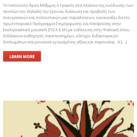
Το Ινστιτούτο Άγιος Μάξιμος ο Γραικός στα πλαίσια της ευόδωσης των
σκοπών του δηλαδή την έρευνα, διάσωση και προβολή των
πνευματικών και πολιτιστικών μας παραδόσεων, εγκαινιάζει διετές
πρωτοποριακό Πρόγραμμα Επιμόρφωσης και Κατάρτισης στην
Εκκλησιαστική μουσική (Π.Ε.Κ.Ε.Μ.) με ειδίκευση στην Ψαλτική όπου
διδάσκουν καθηγητές πανεπιστημίων, κάτοχοι διδακτορικών
διπλωμάτων και μουσικοί εγνωσμένης αξίας και παρουσίας. Η […]
LEARN MORE