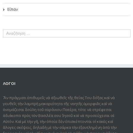
Είπαν
ΛΟΓΟΙ
Ἂν πράγματι ἐπιθυμεῖς νὰ ἀξιωθεῖς τῆς θείας Του δόξας καὶ νὰ
γευθεῖς τὴν λαμπρὴ μακαριότητα τῆς νοητῆς ὀμορφιᾶς καὶ νὰ
ὀνομάζεσαι δούλη τοῦ οὐράνιου Πατέρα, τότε νὰ στρέφεσαι
ἀδιάκοπα πρὸς τὸν Βασιλέα σου Ἰησοῦ καὶ νὰ προσεύχεσαι σὲ
Αὐτόν. Καὶ μὲ τὴν γῆ, τὴν ὁποία δὲν ἐπισκέπτονται οἱ κακὲς καὶ
ἄλογες σκέψεις, δηλαδὴ μὲ τὴν σάρκα τὴν ἐξαντλημένη ἀπὸ τὴν