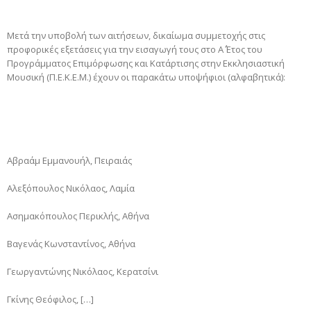
Μετά την υποβολή των αιτήσεων, δικαίωμα συμμετοχής στις
προφορικές εξετάσεις για την εισαγωγή τους στο Α΄ Έτος του
Προγράμματος Επιμόρφωσης και Κατάρτισης στην Εκκλησιαστική
Μουσική (Π.Ε.Κ.Ε.Μ.) έχουν οι παρακάτω υποψήφιοι (αλφαβητικά):
Αβραάμ Εμμανουήλ, Πειραιάς
Αλεξόπουλος Νικόλαος, Λαμία
Ασημακόπουλος Περικλής, Αθήνα
Βαγενάς Κωνσταντίνος, Αθήνα
Γεωργαντώνης Νικόλαος, Κερατσίνι
Γκίνης Θεόφιλος, […]