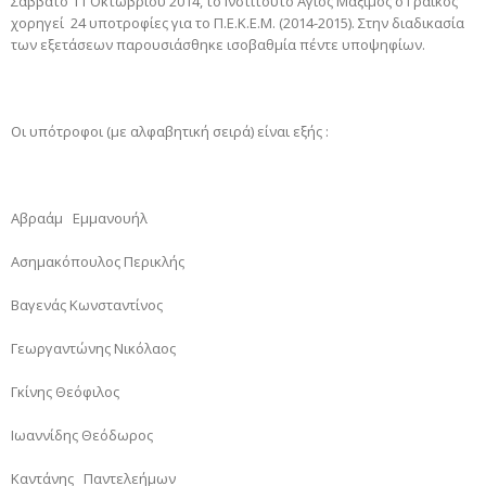
Σάββατο 11 Οκτωβρίου 2014, το Ινστιτούτο Άγιος Μάξιμος ο Γραικός
χορηγεί 24 υποτροφίες για το Π.Ε.Κ.Ε.Μ. (2014-2015). Στην διαδικασία
των εξετάσεων παρουσιάσθηκε ισοβαθμία πέντε υποψηφίων.
Οι υπότροφοι (με αλφαβητική σειρά) είναι εξής :
Αβραάμ Εμμανουήλ
Ασημακόπουλος Περικλής
Βαγενάς Κωνσταντίνος
Γεωργαντώνης Νικόλαος
Γκίνης Θεόφιλος
Ιωαννίδης Θεόδωρος
Καντάνης Παντελεήμων