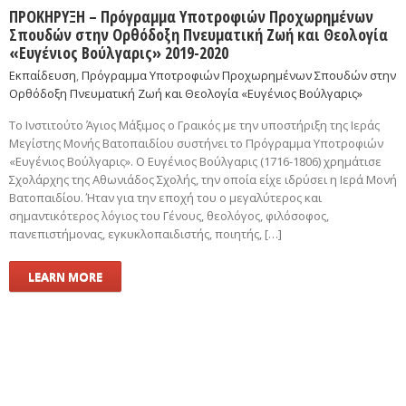
ΠΡΟΚΗΡΥΞΗ – Πρόγραμμα Υποτροφιών Προχωρημένων
Σπουδών στην Ορθόδοξη Πνευματική Ζωή και Θεολογία
«Ευγένιος Βούλγαρις» 2019-2020
Εκπαίδευση
,
Πρόγραμμα Υποτροφιών Προχωρημένων Σπουδών στην
Ορθόδοξη Πνευματική Ζωή και Θεολογία «Ευγένιος Βούλγαρις»
To Iνστιτούτο Άγιος Μάξιμος ο Γραικός με την υποστήριξη της Ιεράς
Μεγίστης Μονής Βατοπαιδίου συστήνει το Πρόγραμμα Υποτροφιών
«Ευγένιος Βούλγαρις». O Ευγένιος Βούλγαρις (1716-1806) χρημάτισε
Σχολάρχης της Αθωνιάδος Σχολής, την οποία είχε ιδρύσει η Ιερά Μονή
Βατοπαιδίου. Ήταν για την εποχή του ο μεγαλύτερος και
σημαντικότερος λόγιος του Γένους, θεολόγος, φιλόσοφος,
πανεπιστήμονας, εγκυκλοπαιδιστής, ποιητής, […]
LEARN MORE