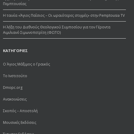
Πεμπτουσίας
Η ταινία «Άγιος Παΐσιος – Οι ωραιότερες στιγμές» στην Pemptousia TV
Η λήξη του Διεθνούς Θεολογικού Συμποσίου για τον Γέροντα
Αιμιλιανό Σιμωνοπετρίτη (ΦΩΤΟ)
ΚΑΤΗΓΟΡΙΕΣ
Ο Άγιος Μάξιμος ο Γραικός
Το Ινστιτούτο
Dmopc.org
Ανακοινώσεις
Σκοπός – Αποστολή
Μουσικές Εκδόσεις