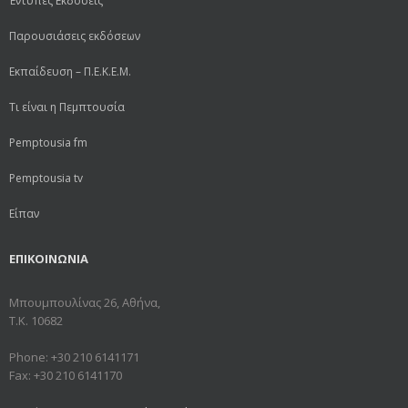
Έντυπες Εκδόσεις
Παρουσιάσεις εκδόσεων
Εκπαίδευση – Π.Ε.Κ.Ε.Μ.
Τι είναι η Πεμπτουσία
Pemptousia fm
Pemptousia tv
Είπαν
ΕΠΙΚΟΙΝΩΝΙΑ
Μπουμπουλίνας 26, Αθήνα,
Τ.Κ. 10682
Phone: +30 210 6141171
Fax: +30 210 6141170