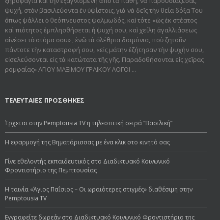
ξηροφαγία καὶ τὴν ἐξαγνισμένη ἀπὸ τὰ πάθη, νὰ παρουσιάζεσαι,
ψυχή, στὸν βασιλεύοντα ἐν ὑψίστοις, γιὰ νὰ δεῖς τὴν θεία δόξα Του
ὅπως ψάλλει ὁ θεόπνευστος ψαλμωδός, καὶ τότε «ὡς ἐκ στέατος
καὶ πιότητος ἐμπλησθήσεται ἡ ψυχή σου, καὶ χείλη ἀγαλλιάσεως
αἰνέσει τὸ στόμα σου» , ἐνῶ τὰ ὀλέθρια δαιμόνια, ποὺ ζητοῦν
πάντοτε τὴν καταστροφή σου, «εἰς μάτην ἐζήτησαν τὴν ψυχήν σου,
εἰσελεύσονται εἰς τὰ κατώτατα τῆς γῆς. Παραδοθήσον­ται εἰς χεῖρας
ρομφαίας» ΑΓΙΟΥ ΜΑΞΙΜΟΥ ΓΡΑΙΚΟΥ ΛΟΓΟΙ ...
ΤΕΛΕΥΤΑΙΕΣ ΠΡΟΣΘΗΚΕΣ
Έρχεται στην Pemptousia TV η τηλεοπτική σειρά “Βασιλική”
Η εφαρμογή της Βηματάρισσας με ένα κλικ στο κινητό σας
Γίνε εθελοντής εκπαιδευτικός στο Διαδικτυακό Κοινωνικό
Φροντιστήριο της Πεμπτουσίας
Η ταινία «Άγιος Παΐσιος – Οι ωραιότερες στιγμές» διαθέσιμη στην
Pemptousia TV
Εγγραφείτε δωρεάν στο Διαδικτυακό Κοινωνικό Φροντιστήριο της