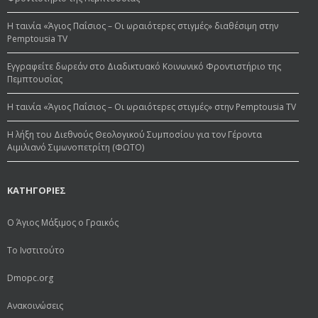
Η ταινία «Άγιος Παΐσιος – Οι ωραιότερες στιγμές» διαθέσιμη στην
Pemptousia TV
Εγγραφείτε δωρεάν στο Διαδικτυακό Κοινωνικό Φροντιστήριο της
Πεμπτουσίας
Η ταινία «Άγιος Παΐσιος – Οι ωραιότερες στιγμές» στην Pemptousia TV
Η λήξη του Διεθνούς Θεολογικού Συμποσίου για τον Γέροντα
Αιμιλιανό Σιμωνοπετρίτη (ΦΩΤΟ)
ΚΑΤΗΓΟΡΙΕΣ
Ο Άγιος Μάξιμος ο Γραικός
Το Ινστιτούτο
Dmopc.org
Ανακοινώσεις