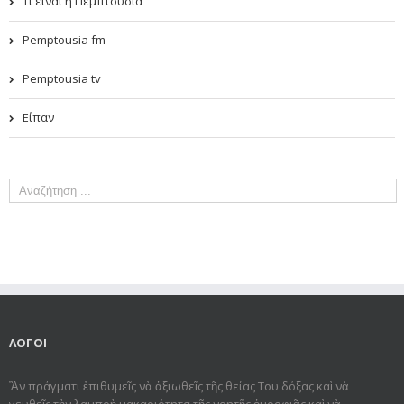
Τι είναι η Πεμπτουσία
Pemptousia fm
Pemptousia tv
Είπαν
ΛΟΓΟΙ
Ἂν πράγματι ἐπιθυμεῖς νὰ ἀξιωθεῖς τῆς θείας Του δόξας καὶ νὰ
γευθεῖς τὴν λαμπρὴ μακαριότητα τῆς νοητῆς ὀμορφιᾶς καὶ νὰ