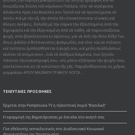
ὀνομάζεσαι δούλη τοῦ οὐράνιου Πατέρα, τότε νὰ στρέφεσαι
ἀδιάκοπα πρὸς τὸν Βασιλέα σου Ἰησοῦ καὶ νὰ προσεύχεσαι σὲ
Αὐτόν. Καὶ μὲ τὴν γῆ, τὴν ὁποία δὲν ἐπισκέπτονται οἱ κακὲς καὶ
ἄλογες σκέψεις, δηλαδὴ μὲ τὴν σάρκα τὴν ἐξαντλημένη ἀπὸ τὴν
ξηροφαγία καὶ τὴν ἐξαγνισμένη ἀπὸ τὰ πάθη, νὰ παρουσιάζεσαι,
ψυχή, στὸν βασιλεύοντα ἐν ὑψίστοις, γιὰ νὰ δεῖς τὴν θεία δόξα Του
ὅπως ψάλλει ὁ θεόπνευστος ψαλμωδός, καὶ τότε «ὡς ἐκ στέατος
καὶ πιότητος ἐμπλησθήσεται ἡ ψυχή σου, καὶ χείλη ἀγαλλιάσεως
αἰνέσει τὸ στόμα σου» , ἐνῶ τὰ ὀλέθρια δαιμόνια, ποὺ ζητοῦν
πάντοτε τὴν καταστροφή σου, «εἰς μάτην ἐζήτησαν τὴν ψυχήν σου,
εἰσελεύσονται εἰς τὰ κατώτατα τῆς γῆς. Παραδοθήσον­ται εἰς χεῖρας
ρομφαίας» ΑΓΙΟΥ ΜΑΞΙΜΟΥ ΓΡΑΙΚΟΥ ΛΟΓΟΙ ...
ΤΕΛΕΥΤΑΙΕΣ ΠΡΟΣΘΗΚΕΣ
Έρχεται στην Pemptousia TV η τηλεοπτική σειρά “Βασιλική”
Η εφαρμογή της Βηματάρισσας με ένα κλικ στο κινητό σας
Γίνε εθελοντής εκπαιδευτικός στο Διαδικτυακό Κοινωνικό
Φροντιστήριο της Πεμπτουσίας